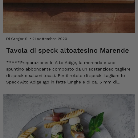
consigliarvi vivamente Saluti, Roland
Rihaczek
6.8.2026
Thorsten
Di Gregor S.
21 settembre 2020
Cliente verificato
Le procedure sono semplicissime. La merce
Tavola di speck altoatesino Marende
è di una qualità eccezionale e la consegna è
veloce e affidabile. 👍
*****Preparazione: In Alto Adige, la merenda è uno
6.8.2026
spuntino abbondante composto da un sostanzioso tagliere
di speck e salumi locali. Per il rotolo di speck, tagliare lo
Speck Alto Adige Igp in fette lunghe e di ca. 5 mm di
Hans-Jürgen
spessore. Disporre le fette di Speck, leggermente
Cliente verificato
sovrapposte, a circa 10 cm di distanza. Adagiare le altre
era tutto buonissimo
fette
6.8.2026
Frank
Cliente verificato