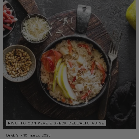
ciambelle dall'olio con un cucchiaio forato e
metterle su carta da cucina...
RISOTTO CON PERE E SPECK DELL'ALTO ADIGE
Di G. S.
10 marzo 2023