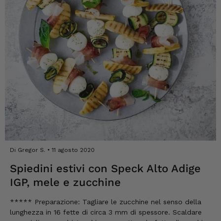
Quello che ho mangiato finora era davvero
buonissimo!
6.8.2026
Heinrich
Cliente verificato
Il prosciutto era compatto e saporito, dal
gusto equilibrato— L'ho già riordinato.
5.8.2026
Josef
Cliente verificato
Di Gregor S.
11 agosto 2020
La consegna funziona bene. Gusto e qualità
ottimi. Ho già provato molti prodotti e ne ho
Spiedini estivi con Speck Alto Adige
ordinati altri.
IGP, mele e zucchine
5.8.2026
***** Preparazione: Tagliare le zucchine nel senso della
lunghezza in 16 fette di circa 3 mm di spessore. Scaldare
Norbert