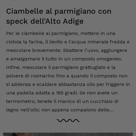
Ciambelle al parmigiano con
speck dell'Alto Adige
Per le ciambelle al parmigiano, mettere in una
ciotola la farina, il lievito e l'acqua minerale fredda e
mescolare brevemente. Sbattere l'uovo, aggiungere
e amalgamare il tutto in un composto omogeneo.
Infine, mescolare il parmigiano grattugiato e la
polvere di rosmarino fino a quando il composto non
si addensa e scaldare abbastanza olio per friggere in
una padella adatta a 165 gradi. Se non avete un
termometro, tenete il manico di un cucchiaio di
legno nell'olio; non appena compaiono delle
bollicine, l'olio è sufficientemente caldo. A questo
punto, versare cucchiaiate di pastella nell'olio caldo
e friggere le ciambelle fino a doratura. Togliere le