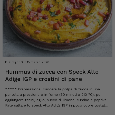
Dorotea
Cliente verificato
Prodotti di prima scelta Qualità eccellente
Ottimo rapporto qualità-prezzo
4.8.2026
Axel
Di Gregor S.
15 marzo 2020
Cliente verificato
Prodotto eccellente, spedizione veloce.
Hummus di zucca con Speck Alto
Sono molto soddisfatto. Lo ricomprerò
volentieri!
Adige IGP e crostini di pane
4.8.2026
***** Preparazione: cuocere la polpa di zucca in una
pentola a pressione o in forno (30 minuti a 210 °C), poi
aggiungere tahini, aglio, succo di limone, cumino e paprika.
Leggi tutte le recensioni
Fate saltare lo speck Alto Adige IGP in poco olio e tostate
il pane. Decorate l'hummus con prezzemolo, speck