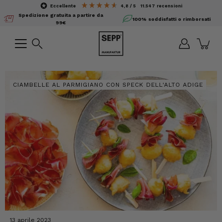
Salta
eccellente
4,8 / 5
11.547
recensioni
il
Spedizione gratuita a partire da
100% soddisfatti o rimborsati
contenuto
99€
Ricerca
CIAMBELLE AL PARMIGIANO CON SPECK DELL'ALTO ADIGE
13 aprile 2023