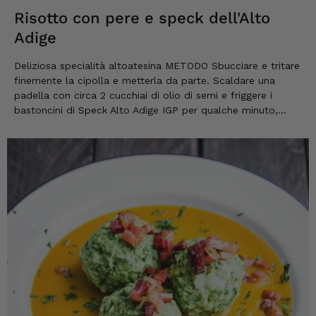
Risotto con pere e speck dell'Alto
Adige
Deliziosa specialità altoatesina METODO Sbucciare e tritare
finemente la cipolla e metterla da parte. Scaldare una
padella con circa 2 cucchiai di olio di semi e friggere i
bastoncini di Speck Alto Adige IGP per qualche minuto,
mescolando di tanto in tanto. Togliere lo Speck Alto Adige
IGP dalla padella e metterlo da parte. Nella stessa padella
aggiungere 1-2 cucchiai di olio...