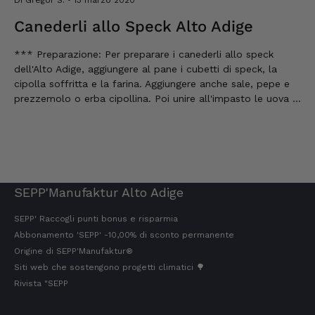
Di Gregor S.
13 marzo 2020
Canederli allo Speck Alto Adige
*** Preparazione: Per preparare i canederli allo speck
dell'Alto Adige, aggiungere al pane i cubetti di speck, la
cipolla soffritta e la farina. Aggiungere anche sale, pepe e
prezzemolo o erba cipollina. Poi unire all'impasto le uova e
un po' di latte e lavorare bene il tutto...
SEPP'Manufaktur Alto Adige
SEPP' Raccogli punti bonus e risparmia
Abbonamento 'SEPP' -10,00% di sconto permanente
Origine di SEPP'Manufaktur®
Siti web che sostengono progetti climatici 🌳
Rivista "SEPP