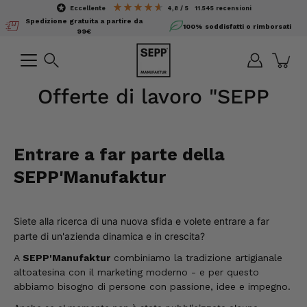
Salta
eccellente
4,8 / 5
11.545
recensioni
il
Spedizione gratuita a partire da
100% soddisfatti o rimborsati
contenuto
99€
Ricerca
Offerte di lavoro "SEPP
Entrare a far parte della
SEPP'Manufaktur
Siete alla ricerca di una nuova sfida e volete entrare a far
parte di un'azienda dinamica e in crescita?
A
SEPP'Manufaktur
combiniamo la tradizione artigianale
altoatesina con il marketing moderno - e per questo
abbiamo bisogno di persone con passione, idee e impegno.