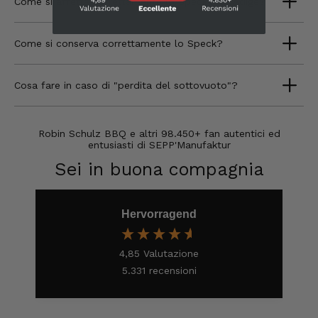
Anonimo
Come si affetta correttamente lo Speck Alto Adige?
Cliente verificato
Il prosciutto è il nostro preferito.
Semplicemente delizioso e lo mangiamo in
Come si conserva correttamente lo Speck?
un batter d'occhio!!!!!!! Per questo ne
abbiamo fatto scorta.
7.8.2026
Cosa fare in caso di "perdita del sottovuoto"?
Ulrich Karl
Robin Schulz BBQ e altri 98.450+ fan autentici ed
entusiasti di SEPP'Manufaktur
Cliente verificato
Qualità di prima scelta, conveniente e
Sei in buona compagnia
veloce. Ci tornerò volentieri. Grazie!
7.8.2026
Hervorragend
Stefan
Cliente verificato
4,85
Valutazione
Prodotti eccellenti. Consegna eccellente.
5.331
recensioni
Sempre così👍
7.8.2026