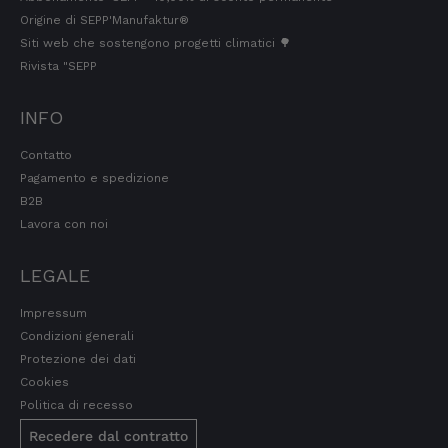
Cliente verificato
Origine di SEPP'Manufaktur®
Il prosciutto è davvero squisito grazie alle
Siti web che sostengono progetti climatici 🌳
erbe di montagna. Mi piacerebbe poter
Rivista "SEPP
ordinare singole porzioni. Di solito si tratta di
confezioni. Sono una pensionata e non ne ho
bisogno di così tanto.
INFO
7.8.2026
Contatto
Pagamento e spedizione
B2B
Ulrich
Cliente verificato
Lavora con noi
Ottima offerta, qualità e gusto - Voto 1
7.8.2026
LEGALE
Impressum
Condizioni generali
Elfi
Cliente verificato
Protezione dei dati
Si fa davvero di tutto per soddisfare i miei
Cookies
desideri!! Grazie mille!!
Politica di recesso
7.8.2026
Recedere dal contratto