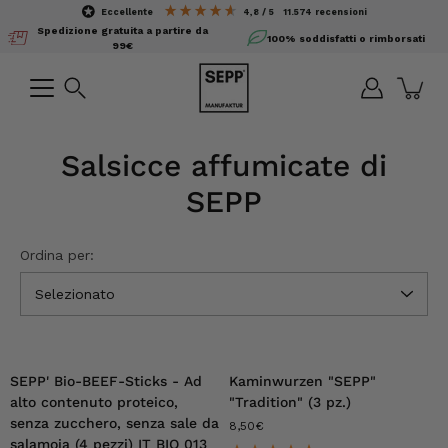
Salta
eccellente
4,8 / 5
11.574
recensioni
il
Spedizione gratuita a partire da
100% soddisfatti o rimborsati
contenuto
99€
Ricerca
Salsicce affumicate di
SEPP
Ordina per:
Selezionato
SEPP' Bio-BEEF-Sticks - Ad
Kaminwurzen "SEPP"
alto contenuto proteico,
"Tradition" (3 pz.)
senza zucchero, senza sale da
8,50€
salamoia (4 pezzi) IT BIO 013