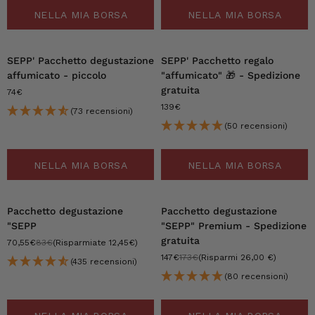
NELLA MIA BORSA
NELLA MIA BORSA
SEPP' Pacchetto degustazione
SEPP' Pacchetto regalo
affumicato - piccolo
"affumicato"
🎁 - Spedizione
gratuita
74€
139€
(73 recensioni)
(50 recensioni)
NELLA MIA BORSA
NELLA MIA BORSA
-15%
-15%
Pacchetto degustazione
Pacchetto degustazione
"SEPP
"SEPP" Premium - Spedizione
gratuita
70,55€
83€
(Risparmiate 12,45€)
147€
173€
(Risparmi 26,00 €)
(435 recensioni)
(80 recensioni)