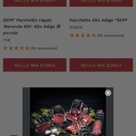
NELLA MIA BORSA
NELLA MIA BORSA
SEPP' Pacchetto regalo
Pacchetto Alto Adige "SEPP
'Marende MIX' Alto Adige 🎁
92,80€
piccolo
(28 recensioni)
79€
(25 recensioni)
NELLA MIA BORSA
NELLA MIA BORSA
1
2
Successivo "
6.242
recensioni