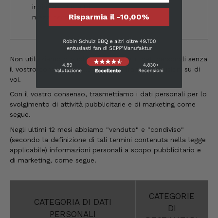
Cliente verificato
indirizzo IP o altri
Il prosciutto è il nostro preferito.
Risparmia il -10,00%
mezzi tecnici
Semplicemente delizioso e lo mangiamo in
un batter d'occhio!!!!!!! Per questo ne
abbiamo fatto scorta.
7.8.2026
Non utilizziamo o pubblichiamo i vostri dati personali senza
il vostro consenso o allo scopo di trarre conclusioni su di
voi.
Ulrich Karl
Cliente verificato
Con il vostro consenso, trasmettiamo i dati personali per lo
Qualità di prima scelta, conveniente e
svolgimento di attività pubblicitarie e di marketing come
veloce. Ci tornerò volentieri. Grazie!
segue.
7.8.2026
Negli ultimi 12 mesi abbiamo "venduto" e "condiviso"
(secondo la definizione di tali termini contenuta nella legge
applicabile) informazioni personali a scopo pubblicitario e
Stefan
di marketing, come segue.
Cliente verificato
Prodotti eccellenti. Consegna eccellente.
Sempre così👍
CATEGORIE
7.8.2026
CATEGORIA DI DATI
DI
PERSONALI