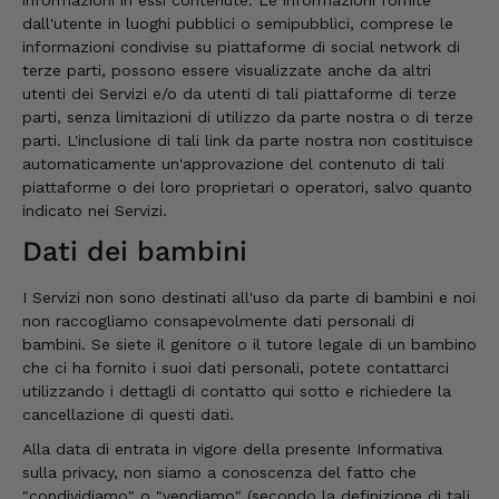
Cliente verificato
dall'utente in luoghi pubblici o semipubblici, comprese le
Il prosciutto è davvero squisito grazie alle
erbe di montagna. Mi piacerebbe poter
informazioni condivise su piattaforme di social network di
ordinare singole porzioni. Di solito si tratta di
terze parti, possono essere visualizzate anche da altri
confezioni. Sono una pensionata e non ne ho
utenti dei Servizi e/o da utenti di tali piattaforme di terze
bisogno di così tanto.
parti, senza limitazioni di utilizzo da parte nostra o di terze
7.8.2026
parti. L'inclusione di tali link da parte nostra non costituisce
automaticamente un'approvazione del contenuto di tali
piattaforme o dei loro proprietari o operatori, salvo quanto
Ulrich
indicato nei Servizi.
Cliente verificato
Dati dei bambini
Ottima offerta, qualità e gusto - Voto 1
7.8.2026
I Servizi non sono destinati all'uso da parte di bambini e noi
non raccogliamo consapevolmente dati personali di
bambini. Se siete il genitore o il tutore legale di un bambino
Elfi
che ci ha fornito i suoi dati personali, potete contattarci
Cliente verificato
utilizzando i dettagli di contatto qui sotto e richiedere la
Si fa davvero di tutto per soddisfare i miei
cancellazione di questi dati.
desideri!! Grazie mille!!
7.8.2026
Alla data di entrata in vigore della presente Informativa
sulla privacy, non siamo a conoscenza del fatto che
"condividiamo" o "vendiamo" (secondo la definizione di tali