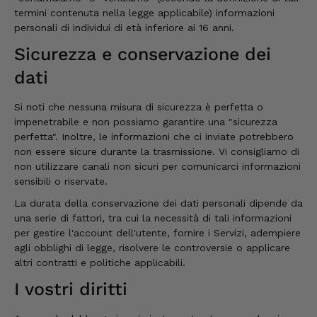
termini contenuta nella legge applicabile) informazioni
Anonimo
personali di individui di età inferiore ai 16 anni.
Cliente verificato
Finora tutto è stato delizioso e ottimo.
Sicurezza e conservazione dei
7.8.2026
dati
Si noti che nessuna misura di sicurezza è perfetta o
Roland
impenetrabile e non possiamo garantire una "sicurezza
Cliente verificato
perfetta". Inoltre, le informazioni che ci inviate potrebbero
Ciao Sono riuscito a ritirare il mio pacco solo
oggi, sono davvero sorpreso, non posso che
non essere sicure durante la trasmissione. Vi consigliamo di
consigliarvi vivamente Saluti, Roland
non utilizzare canali non sicuri per comunicarci informazioni
Rihaczek
sensibili o riservate.
6.8.2026
La durata della conservazione dei dati personali dipende da
una serie di fattori, tra cui la necessità di tali informazioni
per gestire l'account dell'utente, fornire i Servizi, adempiere
Thorsten
agli obblighi di legge, risolvere le controversie o applicare
Cliente verificato
altri contratti e politiche applicabili.
Le procedure sono semplicissime. La merce
è di una qualità eccezionale e la consegna è
I vostri diritti
veloce e affidabile. 👍
6.8.2026