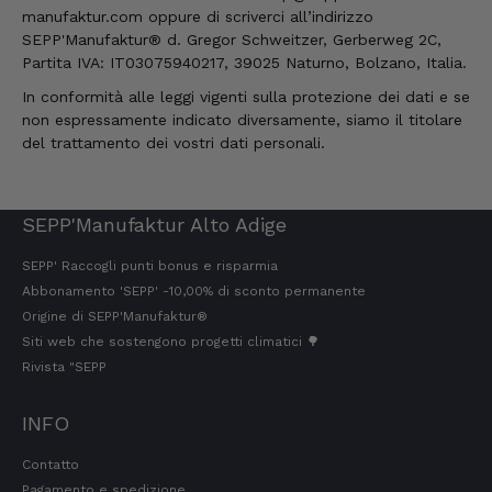
manufaktur.com oppure di scriverci all’indirizzo
SEPP'Manufaktur® d. Gregor Schweitzer, Gerberweg 2C,
Partita IVA: IT03075940217, 39025 Naturno, Bolzano, Italia.
In conformità alle leggi vigenti sulla protezione dei dati e se
non espressamente indicato diversamente, siamo il titolare
del trattamento dei vostri dati personali.
SEPP'Manufaktur Alto Adige
SEPP' Raccogli punti bonus e risparmia
Abbonamento 'SEPP' -10,00% di sconto permanente
Origine di SEPP'Manufaktur®
Siti web che sostengono progetti climatici 🌳
Rivista "SEPP
INFO
Contatto
Pagamento e spedizione