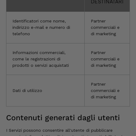
DESTINATARI
Silvia
Cliente verificato
È tutto buonissimo, sembra delizioso e lo
Identificatori come nome,
Partner
ordinerò sicuramente ancora. 👍🤤🤤❤️
indirizzo e-mail e numero di
commerciali e
7.8.2026
telefono
di marketing
Informazioni commerciali,
Partner
Ellen
Cliente verificato
come le registrazioni di
commerciali e
Il vostro Speck 🥓 è semplicemente da
prodotti o servizi acquistati
di marketing
leccarsi i baffi. Il sapore… è come essere al
settimo cielo.
7.8.2026
Partner
Dati di utilizzo
commerciali e
di marketing
Wolfgang
Cliente verificato
Qualità, gusto, consegna e imballaggio: tutto
Contenuti generati dagli utenti
ottimo. In caso di piccoli problemi, mi hanno
aiutato subito. Qui si può ordinare senza
I Servizi possono consentire all'utente di pubblicare
esitazioni.