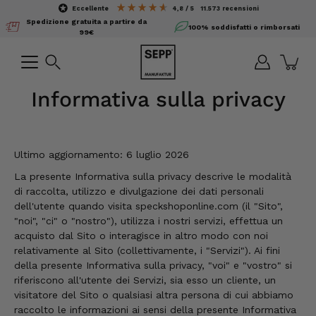
Salta
eccellente
4,8 / 5
11.573
recensioni
il
Spedizione gratuita a partire da
100% soddisfatti o rimborsati
contenuto
99€
Ricerca
Informativa sulla privacy
Ultimo aggiornamento: 6 luglio 2026
La presente Informativa sulla privacy descrive le modalità
di raccolta, utilizzo e divulgazione dei dati personali
dell'utente quando visita speckshoponline.com (il "Sito",
"noi", "ci" o "nostro"), utilizza i nostri servizi, effettua un
acquisto dal Sito o interagisce in altro modo con noi
relativamente al Sito (collettivamente, i "Servizi"). Ai fini
della presente Informativa sulla privacy, "voi" e "vostro" si
riferiscono all'utente dei Servizi, sia esso un cliente, un
visitatore del Sito o qualsiasi altra persona di cui abbiamo
raccolto le informazioni ai sensi della presente Informativa