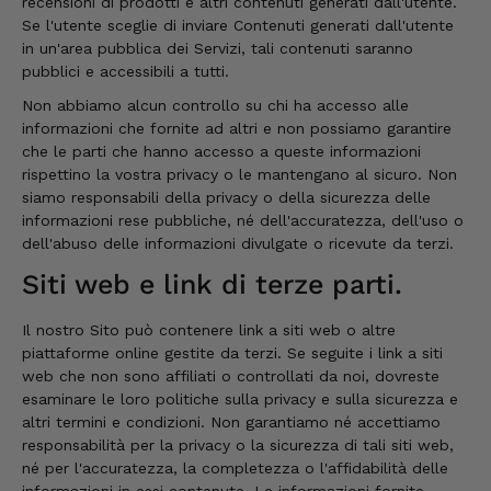
recensioni di prodotti e altri contenuti generati dall'utente.
7.8.2026
Se l'utente sceglie di inviare Contenuti generati dall'utente
in un'area pubblica dei Servizi, tali contenuti saranno
pubblici e accessibili a tutti.
Steffi
Non abbiamo alcun controllo su chi ha accesso alle
Cliente verificato
informazioni che fornite ad altri e non possiamo garantire
Prodotti di ottima qualità e consegna rapida.
I prodotti hanno anche una lunga durata.
che le parti che hanno accesso a queste informazioni
rispettino la vostra privacy o le mantengano al sicuro. Non
7.8.2026
siamo responsabili della privacy o della sicurezza delle
informazioni rese pubbliche, né dell'accuratezza, dell'uso o
dell'abuso delle informazioni divulgate o ricevute da terzi.
San Bernardo
Cliente verificato
Siti web e link di terze parti.
La merce è stata consegnata molto
rapidamente e l'ho provata subito: ha
Il nostro Sito può contenere link a siti web o altre
naturalmente un sapore meraviglioso tipico
del Tirolo e sono felice che offra una qualità
piattaforme online gestite da terzi. Se seguite i link a siti
così eccellente.
web che non sono affiliati o controllati da noi, dovreste
7.8.2026
esaminare le loro politiche sulla privacy e sulla sicurezza e
altri termini e condizioni. Non garantiamo né accettiamo
responsabilità per la privacy o la sicurezza di tali siti web,
né per l'accuratezza, la completezza o l'affidabilità delle
Christa
informazioni in essi contenute. Le informazioni fornite