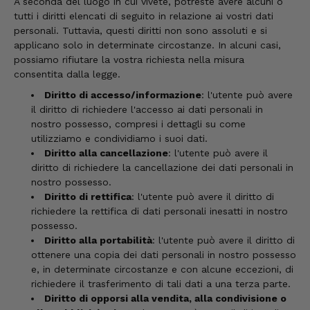
A seconda del luogo in cui vivete, potreste avere alcuni o
tutti i diritti elencati di seguito in relazione ai vostri dati
personali. Tuttavia, questi diritti non sono assoluti e si
Leggi tutte le recensioni
applicano solo in determinate circostanze. In alcuni casi,
possiamo rifiutare la vostra richiesta nella misura
consentita dalla legge.
Diritto di accesso/informazione
: l'utente può avere
il diritto di richiedere l'accesso ai dati personali in
nostro possesso, compresi i dettagli su come
utilizziamo e condividiamo i suoi dati.
Diritto alla cancellazione
: l'utente può avere il
diritto di richiedere la cancellazione dei dati personali in
nostro possesso.
Diritto di rettifica
: l'utente può avere il diritto di
richiedere la rettifica di dati personali inesatti in nostro
possesso.
Diritto alla portabilità
: l'utente può avere il diritto di
ottenere una copia dei dati personali in nostro possesso
e, in determinate circostanze e con alcune eccezioni, di
richiedere il trasferimento di tali dati a una terza parte.
Diritto di opporsi alla vendita, alla condivisione o