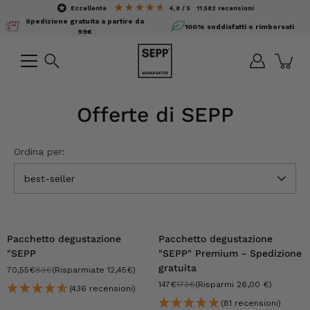
Salta
eccellente
4,8 / 5
11.582
recensioni
il
Spedizione gratuita a partire da
100% soddisfatti o rimborsati
contenuto
99€
Ricerca
Offerte di SEPP
Ordina per:
best-seller
-15%
-15%
Pacchetto degustazione
Pacchetto degustazione
"SEPP
"SEPP" Premium - Spedizione
gratuita
70,55€
83€
(Risparmiate 12,45€)
147€
173€
(Risparmi 26,00 €)
(436 recensioni)
(81 recensioni)