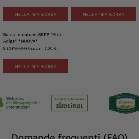
NELLA MIA BORSA
NELLA MIA BORSA
-54%
Borsa in cotone SEPP "Alto
Adige" *NUOVA*
5,90€
12,90€
(Risparmi 7,00 €)
NELLA MIA BORSA
Domande frequenti (FAQ)