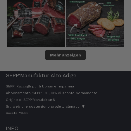
Jörg
Cliente verificato
Ottimo pacchetto degustazione, consegna
veloce. Eccellente
8.8.2026
Mehr anzeigen
Kerstin
Cliente verificato
Trovo sempre questi prodotti davvero ottimi,
SEPP'Manufaktur Alto Adige
Li ordinerò di nuovo 😋
7.8.2026
SEPP' Raccogli punti bonus e risparmia
Abbonamento 'SEPP' -10,00% di sconto permanente
Origine di SEPP'Manufaktur®
Anonimo
Siti web che sostengono progetti climatici 🌳
Cliente verificato
Rivista "SEPP
Il prosciutto è il nostro preferito.
Semplicemente delizioso e lo mangiamo in
un batter d'occhio!!!!!!! Per questo ne
INFO
abbiamo fatto scorta.