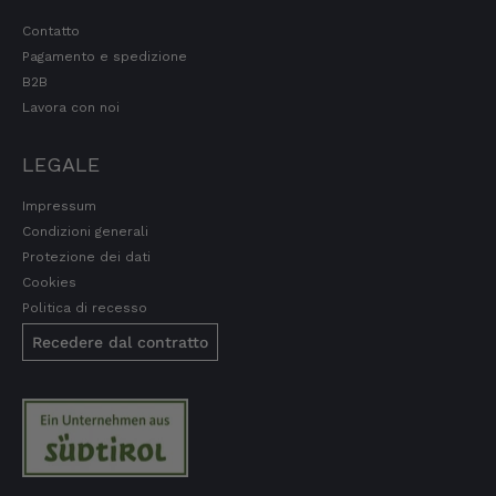
7.8.2026
Contatto
Pagamento e spedizione
B2B
Ulrich Karl
Lavora con noi
Cliente verificato
Qualità di prima scelta, conveniente e
veloce. Ci tornerò volentieri. Grazie!
LEGALE
7.8.2026
Impressum
Condizioni generali
Protezione dei dati
Stefan
Cookies
Cliente verificato
Prodotti eccellenti. Consegna eccellente.
Politica di recesso
Sempre così👍
Recedere dal contratto
7.8.2026
Silvia
Cliente verificato
È tutto buonissimo, sembra delizioso e lo
ordinerò sicuramente ancora. 👍🤤🤤❤️