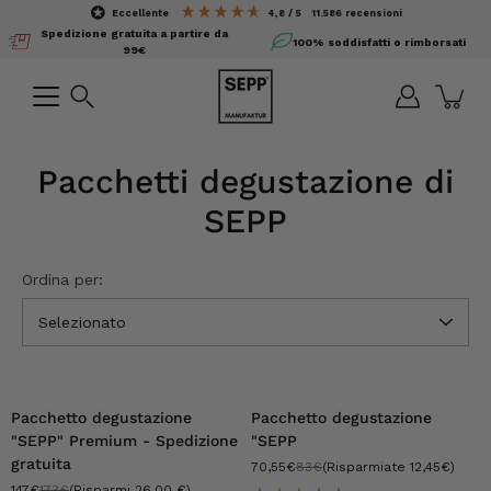
Salta
eccellente
4,8 / 5
11.586
recensioni
il
Spedizione gratuita a partire da
100% soddisfatti o rimborsati
contenuto
99€
Ricerca
Pacchetti degustazione di
SEPP
Ordina per:
Selezionato
-15%
-15%
Pacchetto degustazione
Pacchetto degustazione
"SEPP" Premium - Spedizione
"SEPP
gratuita
70,55€
83€
(Risparmiate 12,45€)
147€
173€
(Risparmi 26,00 €)