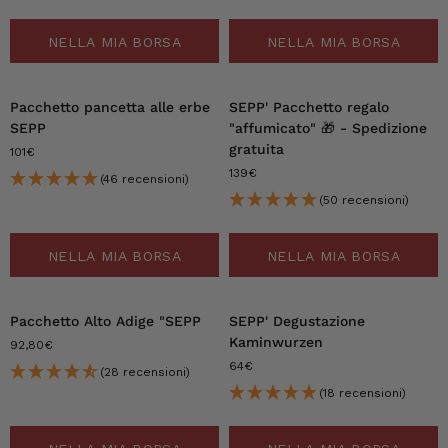
NELLA MIA BORSA
NELLA MIA BORSA
Pacchetto pancetta alle erbe
SEPP' Pacchetto regalo
SEPP
"affumicato"
🎁 - Spedizione
gratuita
101€
139€
(46 recensioni)
(50 recensioni)
NELLA MIA BORSA
NELLA MIA BORSA
Pacchetto Alto Adige "SEPP
SEPP' Degustazione
Kaminwurzen
92,80€
64€
(28 recensioni)
(18 recensioni)