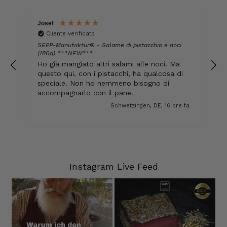
Josef
T
Kerstin
Cliente verificato
Cliente verificato
Trovo sempre questi prodotti davvero ottimi,
SEPP-Manufaktur® - Salame di pistacchio e noci
Li ordinerò di nuovo 😋
(180g) ***NEW***
S
Ho già mangiato altri salami alle noci. Ma
7.8.2026
questo qui, con i pistacchi, ha qualcosa di
speciale. Non ho nemmeno bisogno di
accompagnarlo con il pane.
Anonimo
fa
Schwetzingen, DE, 16 ore fa
Cliente verificato
Il prosciutto è il nostro preferito.
Semplicemente delizioso e lo mangiamo in
un batter d'occhio!!!!!!! Per questo ne
abbiamo fatto scorta.
7.8.2026
Instagram Live Feed
Ulrich Karl
Cliente verificato
Qualità di prima scelta, conveniente e
veloce. Ci tornerò volentieri. Grazie!