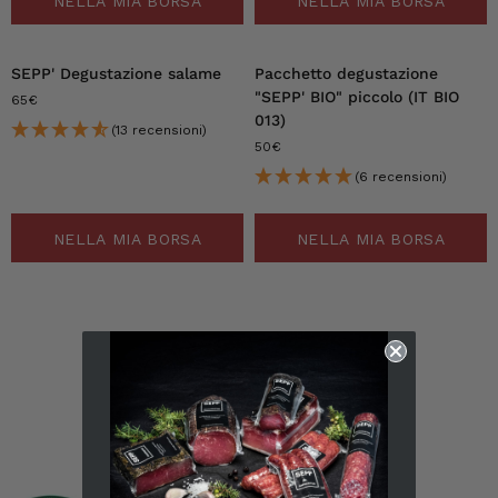
NELLA MIA BORSA
NELLA MIA BORSA
SEPP' Degustazione salame
Pacchetto degustazione
"SEPP' BIO" piccolo (IT BIO
65€
013)
(13 recensioni)
50€
(6 recensioni)
NELLA MIA BORSA
NELLA MIA BORSA
1
2
Successivo "
6.247
recensioni