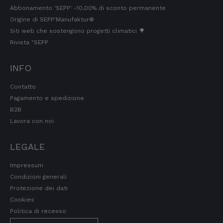
settimo cielo.
Abbonamento 'SEPP' -10,00% di sconto permanente
7.8.2026
Origine di SEPP'Manufaktur®
Siti web che sostengono progetti climatici 🌳
Rivista "SEPP
Wolfgang
Cliente verificato
INFO
Qualità, gusto, consegna e imballaggio: tutto
ottimo. In caso di piccoli problemi, mi hanno
Contatto
aiutato subito. Qui si può ordinare senza
Pagamento e spedizione
esitazioni.
B2B
7.8.2026
Lavora con noi
LEGALE
Steffi
Cliente verificato
Impressum
Prodotti di ottima qualità e consegna rapida.
I prodotti hanno anche una lunga durata.
Condizioni generali
7.8.2026
Protezione dei dati
Cookies
Politica di recesso
San Bernardo