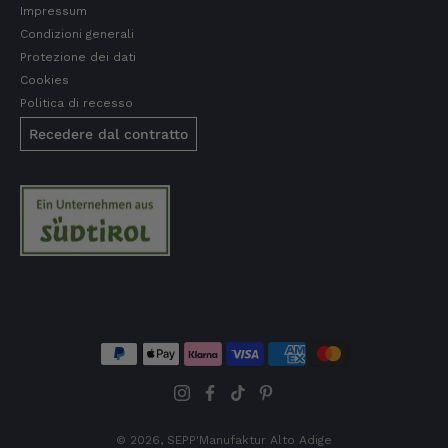
Impressum
Condizioni generali
Frank
Cliente verificato
Protezione dei dati
Quello che ho mangiato finora era davvero
Cookies
buonissimo!
Politica di recesso
6.8.2026
Recedere dal contratto
Heinrich
Cliente verificato
Il prosciutto era compatto e saporito, dal
gusto equilibrato— L'ho già riordinato.
5.8.2026
Josef
Cliente verificato
La consegna funziona bene. Gusto e qualità
ottimi. Ho già provato molti prodotti e ne ho
ordinati altri.
5.8.2026
© 2026,
SEPP'Manufaktur Alto Adige