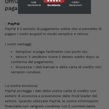
Offriamo i seguenti metodi di
Cliente verificato
pagamento:
Ciao Sono riuscito a ritirare il mio pacco solo
oggi, sono davvero sorpreso, non posso che
consigliarvi vivamente Saluti, Roland
Rihaczek
-
PayPal
6.8.2026
PayPal è il servizio di pagamento online che vi permette di
pagare i vostri acquisti in modo semplice e veloce.
Thorsten
I vostri vantaggi:
Cliente verificato
Semplice: si paga facilmente con pochi clic.
Le procedure sono semplicissime. La merce
Veloce: il venditore riceve il denaro subito dopo la
è di una qualità eccezionale e la consegna è
veloce e affidabile. 👍
conferma del pagamento.
Sicurezza: i dati bancari e della carta di credito non
6.8.2026
verranno condivisi.
Hans-Jürgen
La vostra sicurezza:
Cliente verificato
PayPal protegge i dati della vostra carta di credito con
era tutto buonissimo
sistemi di sicurezza e prevenzione delle frodi leader del
6.8.2026
settore. Quando utilizzate PayPal, le vostre informazioni
finanziarie non vengono condivise con il commerciante.