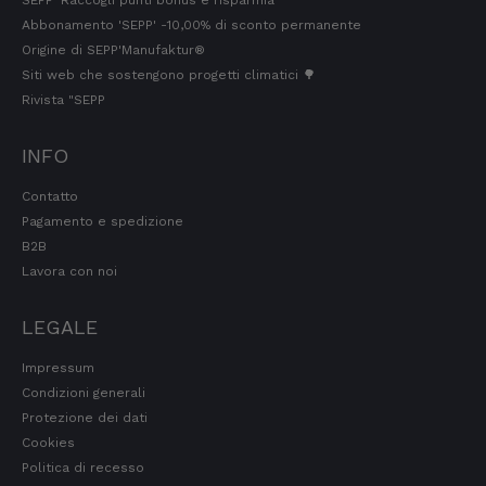
SEPP' Raccogli punti bonus e risparmia
Abbonamento 'SEPP' -10,00% di sconto permanente
Origine di SEPP'Manufaktur®
Norbert
Siti web che sostengono progetti climatici 🌳
Cliente verificato
Rivista "SEPP
La qualità è eccellente, ma purtroppo la
spedizione in Germania con GLS è pessima.
Vi preghiamo di passare a DHL, anche se ciò
INFO
dovesse comportare un aumento delle spese
di spedizione.
Contatto
5.8.2026
Pagamento e spedizione
B2B
Lavora con noi
Manfred
Cliente verificato
Ottima qualità, gusto fantastico, lo ordinerò
LEGALE
di nuovo... sono molto soddisfatto
4.8.2026
Impressum
Condizioni generali
Protezione dei dati
Sven
Cookies
Cliente verificato
Politica di recesso
La qualità è ottima e il sapore è proprio