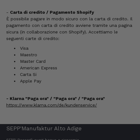
Frank
-
Carta di credito / Pagamento Shopify
Cliente verificato
È possibile pagare in modo sicuro con la carta di credito. Il
Quello che ho mangiato finora era davvero
pagamento con carta di credito avviene tramite una pagina
buonissimo!
sicura (in collaborazione con Shopify). Accettiamo le
6.8.2026
seguenti carte di credito:
Visa
Maestro
Heinrich
Master Card
Cliente verificato
American Express
Il prosciutto era compatto e saporito, dal
Carta Si
gusto equilibrato— L'ho già riordinato.
Apple Pay
5.8.2026
- Klarna "Paga ora" / "Paga ora" / "Paga ora"
Josef
https://www.klarna.com/de/kundenservice/
Cliente verificato
La consegna funziona bene. Gusto e qualità
ottimi. Ho già provato molti prodotti e ne ho
ordinati altri.
SEPP'Manufaktur Alto Adige
5.8.2026