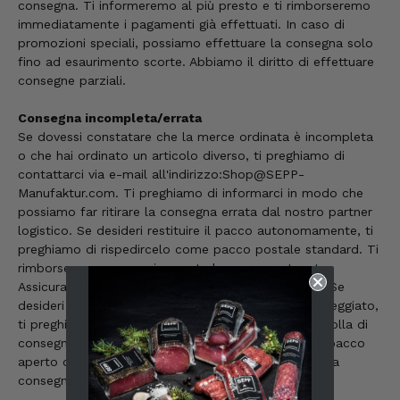
consegna. Ti informeremo al più presto e ti rimborseremo
immediatamente i pagamenti già effettuati. In caso di
promozioni speciali, possiamo effettuare la consegna solo
fino ad esaurimento scorte. Abbiamo il diritto di effettuare
consegne parziali.
Consegna incompleta/errata
Se dovessi constatare che la merce ordinata è incompleta
o che hai ordinato un articolo diverso, ti preghiamo di
contattarci via e-mail all'indirizzo:
Shop@SEPP-
Manufaktur.com
. Ti preghiamo di informarci in modo che
possiamo far ritirare la consegna errata dal nostro partner
logistico. Se desideri restituire il pacco autonomamente, ti
preghiamo di rispedircelo come pacco postale standard. Ti
rimborseremo successivamente le spese sostenute.
Assicurati di ricevere dal corriere un pacco integro. Se
desideri accettare un pacco solo leggermente danneggiato,
ti preghiamo di scrivere la nota "con riserva" sulla bolla di
consegna. Senza questa nota, l'accettazione di un pacco
aperto o danneggiato è tacitamente considerata una
6.231
recensioni
consegna corretta.