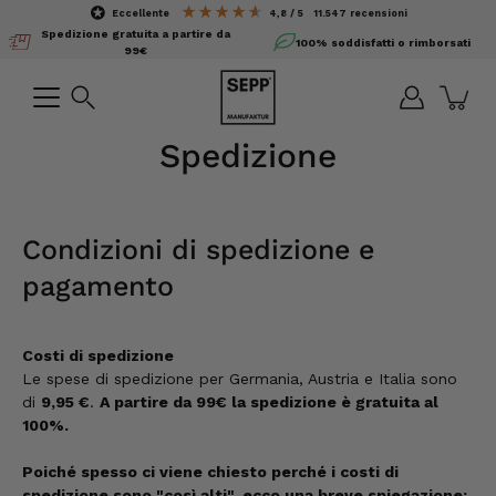
Salta
eccellente
4,8 / 5
11.547
recensioni
il
Spedizione gratuita a partire da
100% soddisfatti o rimborsati
contenuto
99€
Ricerca
Spedizione
Condizioni di spedizione e
pagamento
Costi di spedizione
Le spese di spedizione per Germania, Austria e Italia sono
di
9,95 €
.
A partire da 99€ la spedizione è gratuita al
100%.
Poiché spesso ci viene chiesto perché i costi di
spedizione sono "così alti", ecco una breve spiegazione: