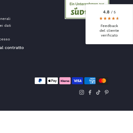
4.8
/ 5
Anonimo
nerali
Cliente verificato
ei dati
Feedback
Il prosciutto è il nostro preferito.
del cliente
Semplicemente delizioso e lo mangiamo in
verificato
ecesso
un batter d'occhio!!!!!!! Per questo ne
abbiamo fatto scorta.
al contratto
7.8.2026
Ulrich Karl
Cliente verificato
Qualità di prima scelta, conveniente e
veloce. Ci tornerò volentieri. Grazie!
7.8.2026
Stefan
Cliente verificato
Prodotti eccellenti. Consegna eccellente.