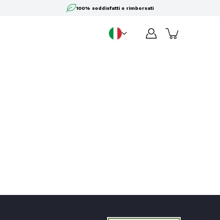
100% soddisfatti o rimborsati
IT
Lingua
6.239
recensioni
4,8
valutazione
6.241
recensioni
recensioni-io