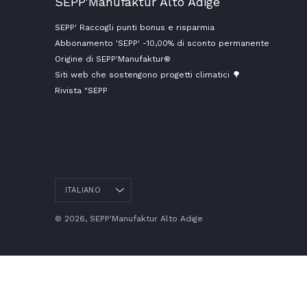
SEPP'Manufaktur Alto Adige
SEPP' Raccogli punti bonus e risparmia
Abbonamento 'SEPP' -10,00% di sconto permanente
Origine di SEPP'Manufaktur®
Siti web che sostengono progetti climatici 🌳
Rivista "SEPP
ITALIANO
Lingua
© 2026,
SEPP'Manufaktur Alto Adige