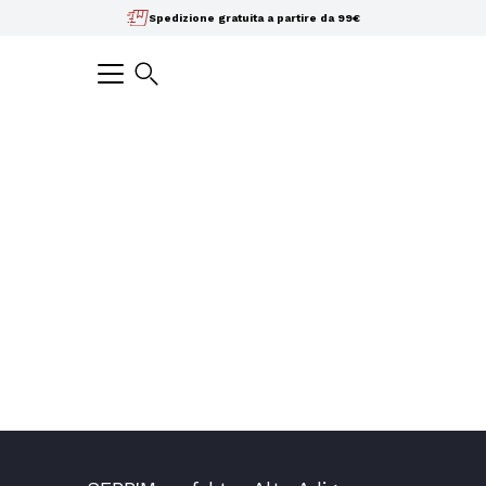
Salta
Spedizione gratuita a partire da 99€
il
contenuto
Ricerca