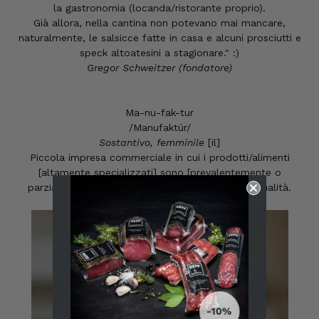
la gastronomia (locanda/ristorante proprio).
Già allora, nella cantina non potevano mai mancare,
naturalmente, le salsicce fatte in casa e alcuni prosciutti e
speck altoatesini a stagionare." :)
Gregor Schweitzer (fondatore)
Ma-nu-fak-tur
/Manufaktúr/
Sostantivo, femminile
[il]
Piccola impresa commerciale in cui i prodotti/alimenti
[altamente specializzati] sono [prevalentemente o
parzialmente] prodotti a mano, con un'elevata qualità.
6.247
recensioni
4,8
valutazione
6.247
recensioni