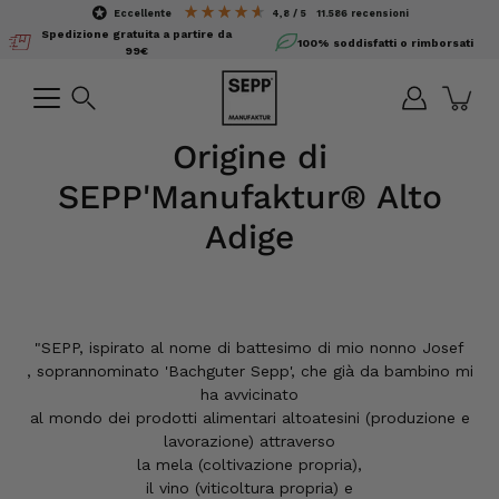
Salta
eccellente
4,8 / 5
11.586
recensioni
il
Spedizione gratuita a partire da
100% soddisfatti o rimborsati
contenuto
99€
Ricerca
Origine di
SEPP'Manufaktur® Alto
Adige
"SEPP, ispirato al nome di battesimo di mio nonno Josef
, soprannominato 'Bachguter Sepp', che già da bambino mi
ha avvicinato
al mondo dei prodotti alimentari altoatesini (produzione e
lavorazione) attraverso
la mela (coltivazione propria),
il vino (viticoltura propria) e