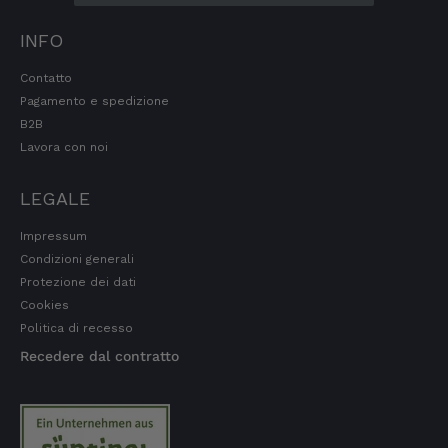
ordino solo lì. Ampia scelta, ce n'è per tutti i
gusti. Anche il rapporto qualità-prezzo mi
INFO
soddisfa. Continuerò a rivolgermi a loro.
8.8.2026
Contatto
Pagamento e spedizione
B2B
Tatsiana
Lavora con noi
Cliente verificato
Consegna veloce. Sono molto soddisfatto.
LEGALE
Grazie.
8.8.2026
Impressum
Condizioni generali
Protezione dei dati
Jörg
Cookies
Cliente verificato
Politica di recesso
Ottimo pacchetto degustazione, consegna
veloce. Eccellente
Recedere dal contratto
8.8.2026
Kerstin