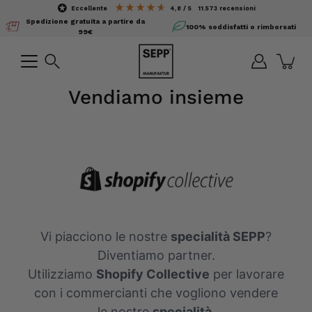
Salta
eccellente
4,8 / 5
11.573
recensioni
il
Spedizione gratuita a partire da
100% soddisfatti o rimborsati
contenuto
99€
Ricerca
Vendiamo insieme
Vi piacciono le nostre
specialità SEPP
?
Diventiamo partner.
Utilizziamo
Shopify Collective
per lavorare
con i commercianti che vogliono vendere
le nostre
specialità
.