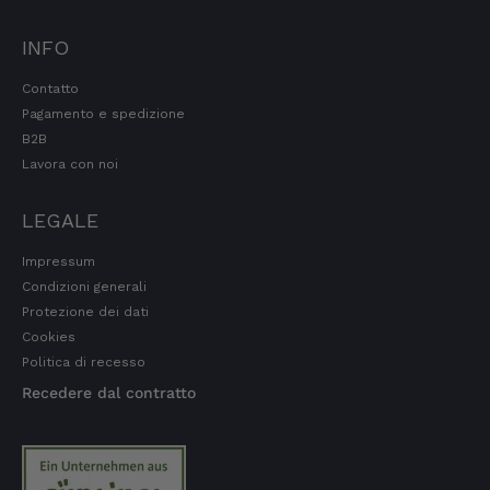
7.8.2026
INFO
Silvia
Contatto
Cliente verificato
Pagamento e spedizione
È tutto buonissimo, sembra delizioso e lo
B2B
ordinerò sicuramente ancora. 👍🤤🤤❤️
Lavora con noi
7.8.2026
LEGALE
Ellen
Impressum
Cliente verificato
Il vostro Speck 🥓 è semplicemente da
Condizioni generali
leccarsi i baffi. Il sapore… è come essere al
Protezione dei dati
settimo cielo.
Cookies
7.8.2026
Politica di recesso
Recedere dal contratto
Wolfgang
Cliente verificato
Qualità, gusto, consegna e imballaggio: tutto
ottimo. In caso di piccoli problemi, mi hanno