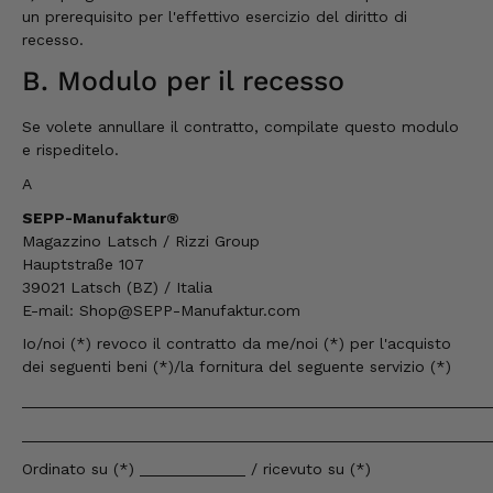
un prerequisito per l'effettivo esercizio del diritto di
recesso.
B. Modulo per il recesso
Se volete annullare il contratto, compilate questo modulo
e rispeditelo.
A
SEPP-Manufaktur®
Magazzino Latsch / Rizzi Group
Hauptstraße 107
39021 Latsch
(BZ) / Italia
E-mail:
Shop@SEPP-Manufaktur.com
Io/noi (*) revoco il contratto da me/noi (*) per l'acquisto
dei seguenti beni (*)/la fornitura del seguente servizio (*)
_____________________________________________________
_____________________________________________________
Ordinato su (*) ____________ / ricevuto su (*)
__________________