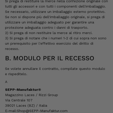
Si prega di restituire la merce nella confezione originale con
Sempre così👍
tutti gli accessori e con tutti i componenti dell'imballaggio.
7.8.2026
Se necessario, utilizzare un imballaggio esterno protettivo.
Se non si dispone più dell'imballaggio originale, si prega di
utilizzare un imballaggio adeguato per garantire una
Silvia
protezione adeguata contro i danni di trasporto.
Cliente verificato
2) Si prega di non restituire la merce al ritiro merci.
È tutto buonissimo, sembra delizioso e lo
3) Si prega di notare che i numeri 1-2 di cui sopra non sono
ordinerò sicuramente ancora. 👍🤤🤤❤️
un prerequisito per l'effettivo esercizio del diritto di
7.8.2026
recesso.
B. MODULO PER IL RECESSO
Ellen
Cliente verificato
Se volete annullare il contratto, compilate questo modulo
Il vostro Speck 🥓 è semplicemente da
e rispeditelo.
leccarsi i baffi. Il sapore… è come essere al
A
settimo cielo.
7.8.2026
SEPP-Manufaktur®
Magazzino Laces / Rizzi Group
Via Centrale 107
39021 Laces (BZ) / Italia
Wolfgang
E-mail:
Shop@SEPP-Manufaktur.com
Cliente verificato