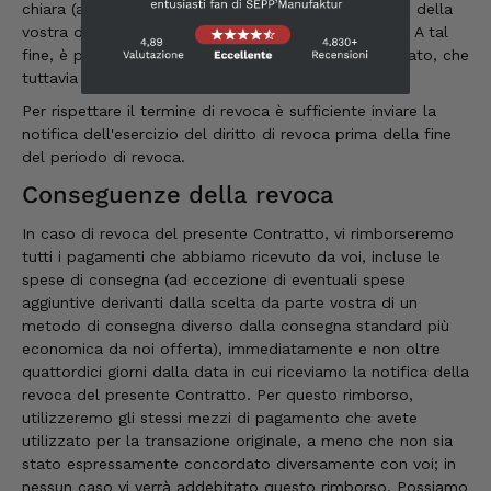
chiara (ad es. lettera inviata per posta, fax o e-mail) della
vostra decisione di recedere dal presente contratto. A tal
fine, è possibile utilizzare il modulo di recesso allegato, che
Tatsiana
tuttavia non è obbligatorio.
Cliente verificato
Consegna veloce. Sono molto soddisfatto.
Per rispettare il termine di revoca è sufficiente inviare la
Grazie.
notifica dell'esercizio del diritto di revoca prima della fine
8.8.2026
del periodo di revoca.
Conseguenze della revoca
Jörg
In caso di revoca del presente Contratto, vi rimborseremo
Cliente verificato
tutti i pagamenti che abbiamo ricevuto da voi, incluse le
Ottimo pacchetto degustazione, consegna
spese di consegna (ad eccezione di eventuali spese
veloce. Eccellente
aggiuntive derivanti dalla scelta da parte vostra di un
8.8.2026
metodo di consegna diverso dalla consegna standard più
economica da noi offerta), immediatamente e non oltre
quattordici giorni dalla data in cui riceviamo la notifica della
Kerstin
revoca del presente Contratto. Per questo rimborso,
Cliente verificato
utilizzeremo gli stessi mezzi di pagamento che avete
Trovo sempre questi prodotti davvero ottimi,
utilizzato per la transazione originale, a meno che non sia
Li ordinerò di nuovo 😋
stato espressamente concordato diversamente con voi; in
7.8.2026
nessun caso vi verrà addebitato questo rimborso. Possiamo