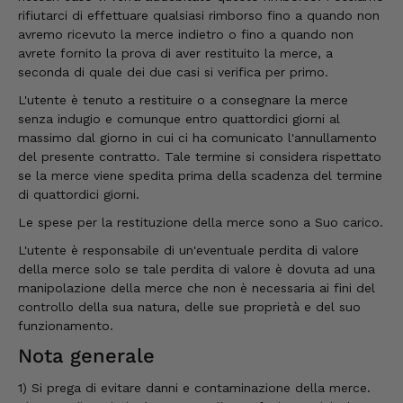
rifiutarci di effettuare qualsiasi rimborso fino a quando non
avremo ricevuto la merce indietro o fino a quando non
avrete fornito la prova di aver restituito la merce, a
Anonimo
seconda di quale dei due casi si verifica per primo.
Cliente verificato
Il prosciutto è il nostro preferito.
L'utente è tenuto a restituire o a consegnare la merce
Semplicemente delizioso e lo mangiamo in
senza indugio e comunque entro quattordici giorni al
un batter d'occhio!!!!!!! Per questo ne
abbiamo fatto scorta.
massimo dal giorno in cui ci ha comunicato l'annullamento
del presente contratto. Tale termine si considera rispettato
7.8.2026
se la merce viene spedita prima della scadenza del termine
di quattordici giorni.
Le spese per la restituzione della merce sono a Suo carico.
Ulrich Karl
Cliente verificato
L'utente è responsabile di un'eventuale perdita di valore
Qualità di prima scelta, conveniente e
della merce solo se tale perdita di valore è dovuta ad una
veloce. Ci tornerò volentieri. Grazie!
manipolazione della merce che non è necessaria ai fini del
7.8.2026
controllo della sua natura, delle sue proprietà e del suo
funzionamento.
Nota generale
Stefan
Cliente verificato
1) Si prega di evitare danni e contaminazione della merce.
Prodotti eccellenti. Consegna eccellente.