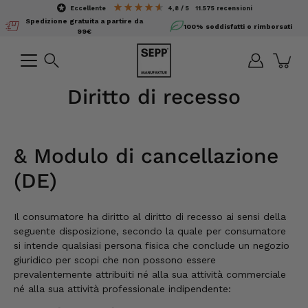
Salta
eccellente
4,8 / 5
11.575
recensioni
il
Spedizione gratuita a partire da
100% soddisfatti o rimborsati
contenuto
99€
Ricerca
Diritto di recesso
& Modulo di cancellazione
(DE)
Il consumatore ha diritto al diritto di recesso ai sensi della
seguente disposizione, secondo la quale per consumatore
si intende qualsiasi persona fisica che conclude un negozio
giuridico per scopi che non possono essere
prevalentemente attribuiti né alla sua attività commerciale
né alla sua attività professionale indipendente: