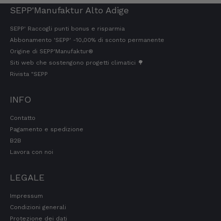
SEPP'Manufaktur Alto Adige
SEPP' Raccogli punti bonus e risparmia
Christa
Cliente verificato
Abbonamento 'SEPP' -10,00% di sconto permanente
Il prosciutto è davvero squisito grazie alle
Origine di SEPP'Manufaktur®
erbe di montagna. Mi piacerebbe poter
Siti web che sostengono progetti climatici 🌳
ordinare singole porzioni. Di solito si tratta di
Rivista "SEPP
confezioni. Sono una pensionata e non ne ho
bisogno di così tanto.
7.8.2026
INFO
Contatto
Pagamento e spedizione
Ulrich
Cliente verificato
B2B
Ottima offerta, qualità e gusto - Voto 1
Lavora con noi
7.8.2026
LEGALE
Leggi tutte le recensioni
Impressum
Condizioni generali
Protezione dei dati