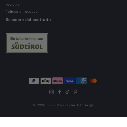
Cookies
Politica di recesso
Recedere dal contratto
© 2026,
SEPP'Manufaktur Alto Adige