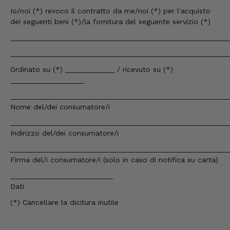
Qualità, gusto, consegna e imballaggio: tutto
Io/noi (*) revoco il contratto da me/noi (*) per l'acquisto
ottimo. In caso di piccoli problemi, mi hanno
dei seguenti beni (*)/la fornitura del seguente servizio (*)
aiutato subito. Qui si può ordinare senza
esitazioni.
_____________________________________________________
7.8.2026
_____________________________________________________
Ordinato su (*) ____________ / ricevuto su (*)
__________________
Steffi
Cliente verificato
_____________________________________________________
Prodotti di ottima qualità e consegna rapida.
Nome del/dei consumatore/i
I prodotti hanno anche una lunga durata.
7.8.2026
_____________________________________________________
Indirizzo del/dei consumatore/i
_____________________________________________________
San Bernardo
Firma del/i consumatore/i (solo in caso di notifica su carta)
Cliente verificato
_________________________
La merce è stata consegnata molto
Dati
rapidamente e l'ho provata subito: ha
naturalmente un sapore meraviglioso tipico
(*) Cancellare la dicitura inutile
del Tirolo e sono felice che offra una qualità
così eccellente.
7.8.2026