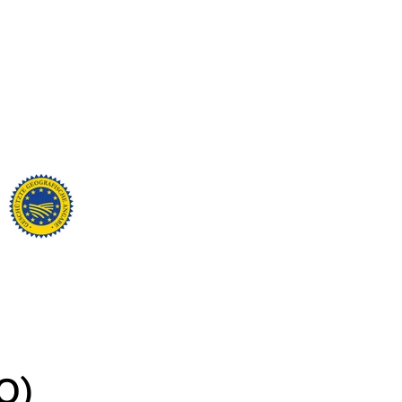
6.242
recensioni
4,8
valutazione
6.243
recensioni
Q)