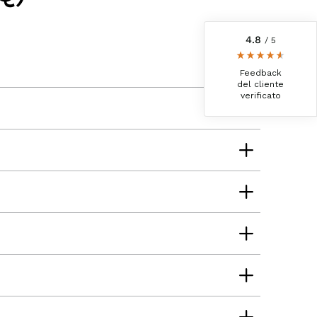
recensioni-io
4.8
/ 5
Jörg
Cliente verificato
Feedback
Ottimo pacchetto degustazione, consegna
del cliente
veloce. Eccellente
verificato
8.8.2026
Kerstin
Cliente verificato
Trovo sempre questi prodotti davvero ottimi,
Li ordinerò di nuovo 😋
7.8.2026
Anonimo
Cliente verificato
Il prosciutto è il nostro preferito.
Semplicemente delizioso e lo mangiamo in