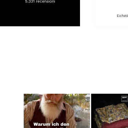
5.331
recensioni
Eichstä