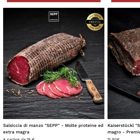
Salsiccia di manzo "SEPP" - Molte proteine ed
Kaiserstückl "
extra magra
magro - Prem
A partire da 18 €
15,90€