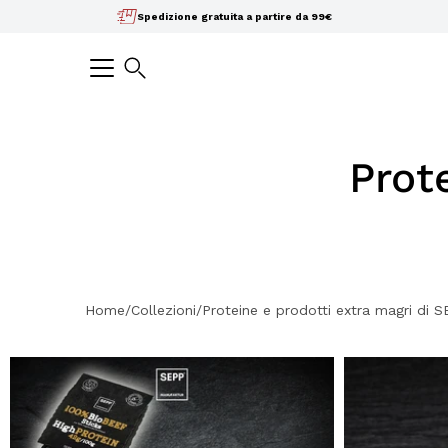
Salta
Spedizione gratuita a partire da 99€
il
contenuto
Ricerca
Prot
Home/Collezioni/Proteine
e prodotti extra magri di 