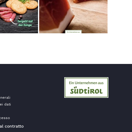
Steffi
Cliente verificato
Prodotti di ottima qualità e consegna rapida.
I prodotti hanno anche una lunga durata.
7.8.2026
San Bernardo
Cliente verificato
La merce è stata consegnata molto
rapidamente e l'ho provata subito: ha
naturalmente un sapore meraviglioso tipico
del Tirolo e sono felice che offra una qualità
così eccellente.
7.8.2026
nerali
ei dati
Christa
Cliente verificato
ecesso
Il prosciutto è davvero squisito grazie alle
al contratto
erbe di montagna. Mi piacerebbe poter