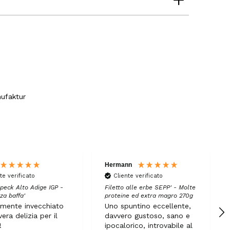
un batter d'occhio!!!!!!! Per questo ne
abbiamo fatto scorta.
7.8.2026
Ulrich Karl
Cliente verificato
Qualità di prima scelta, conveniente e
veloce. Ci tornerò volentieri. Grazie!
nufaktur
7.8.2026
Stefan
Cliente verificato
Prodotti eccellenti. Consegna eccellente.
Sempre così👍
Hermann
te verificato
Cliente verificato
7.8.2026
peck Alto Adige IGP -
Filetto alle erbe SEPP' - Molte
za baffa'
proteine ed extra magro 270g
mente invecchiato
Uno spuntino eccellente,
Silvia
era delizia per il
davvero gustoso, sano e
Cliente verificato
!
ipocalorico, introvabile al