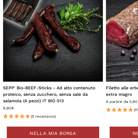
SEPP' Bio-BEEF-Sticks - Ad alto contenuto
Filetto alle er
proteico, senza zucchero, senza sale da
extra magro
salamoia (4 pezzi) IT BIO 013
A partire da 5,90
8,90€
(1
(5 recensioni)
NELLA MIA BORSA
N