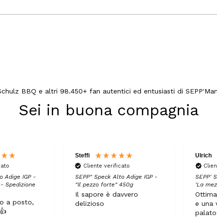
chulz BBQ e altri 98.450+ fan autentici ed entusiasti di SEPP'Ma
Sei in buona compagnia
Steffi
Ulrich
cato
Cliente verificato
Clien
o Adige IGP -
SEPP" Speck Alto Adige IGP -
SEPP' S
' - Spedizione
"Il pezzo forte" 450g
'La mez
Il sapore è davvero
Ottima
to a posto,
delizioso
e una v
👍
palato