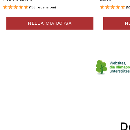
(135 recensioni)
(5
NELLA MIA BORSA
N
D