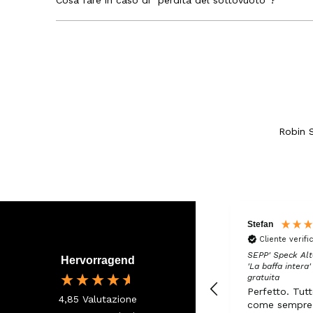
Cosa fare in caso di "perdita del sottovuoto"?
Robin S
Stefan
Cliente verifi
SEPP' Speck Alt
Hervorragend
'La baffa intera
gratuita
Perfetto. Tut
4,85
Valutazione
come sempre