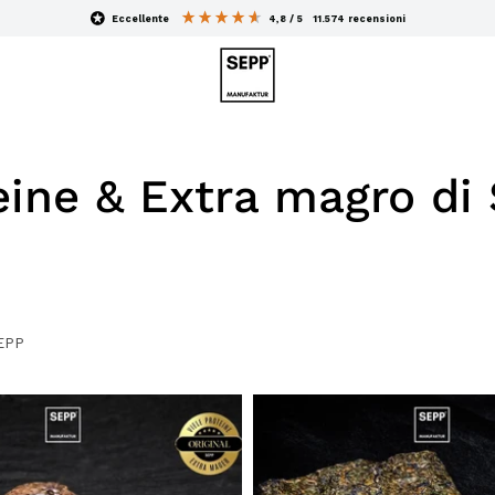
eccellente
4,8 / 5
11.574
recensioni
eine & Extra magro di
SEPP