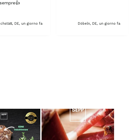
sempre👍
gusti. Anche il rapporto qualità-prezzo mi
soddisfa. Continuerò a rivolgermi a loro.
8.8.2026
ichstätt, DE, un giorno fa
Döbeln, DE, un giorno fa
Tatsiana
Cliente verificato
Consegna veloce. Sono molto soddisfatto.
Grazie.
8.8.2026
Jörg
Cliente verificato
Ottimo pacchetto degustazione, consegna
veloce. Eccellente
8.8.2026
Kerstin
Cliente verificato