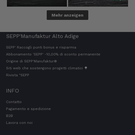
7.8.2026
Mehr anzeigen
Ellen
Cliente verificato
Il vostro Speck 🥓 è semplicemente da
SEPP'Manufaktur Alto Adige
leccarsi i baffi. Il sapore… è come essere al
settimo cielo.
SEPP' Raccogli punti bonus e risparmia
7.8.2026
Abbonamento 'SEPP' -10,00% di sconto permanente
Origine di SEPP'Manufaktur®
Siti web che sostengono progetti climatici 🌳
Wolfgang
Rivista "SEPP
Cliente verificato
Qualità, gusto, consegna e imballaggio: tutto
INFO
ottimo. In caso di piccoli problemi, mi hanno
aiutato subito. Qui si può ordinare senza
esitazioni.
Contatto
7.8.2026
Pagamento e spedizione
B2B
Lavora con noi
Steffi
Cliente verificato