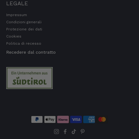
LEGALE
Prodotti di ottima qualità e consegna rapida.
I prodotti hanno anche una lunga durata.
Impressum
7.8.2026
Condizioni generali
Protezione dei dati
Cookies
San Bernardo
Politica di recesso
Cliente verificato
Recedere dal contratto
La merce è stata consegnata molto
rapidamente e l'ho provata subito: ha
naturalmente un sapore meraviglioso tipico
del Tirolo e sono felice che offra una qualità
così eccellente.
7.8.2026
Christa
Cliente verificato
Il prosciutto è davvero squisito grazie alle
erbe di montagna. Mi piacerebbe poter
ordinare singole porzioni. Di solito si tratta di
confezioni. Sono una pensionata e non ne ho
bisogno di così tanto.