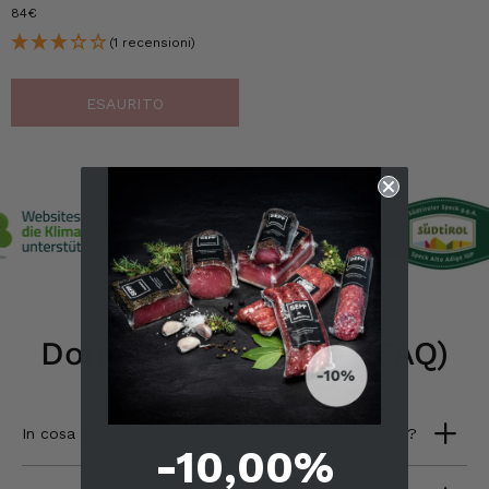
84€
(1 recensioni)
ESAURITO
6.244
recensioni
Domande frequenti (FAQ)
4,8
valutazione
6.243
recensioni
recensioni-io
In cosa si differenzia il SEPP'Speck dagli altri bacon?
-10,00%
4.8
/ 5