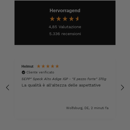
Jörg
Hervorragend
Cliente verificato
Ottimo pacchetto degustazione, consegna
veloce. Eccellente
4,85
Valutazione
8.8.2026
5.336
recensioni
Kerstin
Cliente verificato
Trovo sempre questi prodotti davvero ottimi,
Helmut
Li ordinerò di nuovo 😋
Cliente verificato
7.8.2026
SEPP" Speck Alto Adige IGP - "Il pezzo forte" 370g
La qualità è all'altezza delle aspettative
Anonimo
Cliente verificato
Wolfsburg, DE, 2 minuti fa
Il prosciutto è il nostro preferito.
Semplicemente delizioso e lo mangiamo in
un batter d'occhio!!!!!!! Per questo ne
abbiamo fatto scorta.