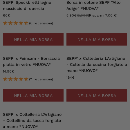
-54%
SEPP' Speckbrettl legno
Borsa in cotone SEPP "Alto
massiccio di quercia
Adige" *NUOVA*
60€
5,90€
12,90€
(Risparmi 7,00 €)
(6 recensioni)
NELLA MIA BORSA
NELLA MIA BORSA
SEPP' x Feinsam - Borraccia
SEPP' x Coltelleria L’Artigiano
piatta in vetro *NUOVA*
- Coltello da cucina forgiato a
mano *NUOVO*
14,90€
184€
(11 recensioni)
NELLA MIA BORSA
NELLA MIA BORSA
SEPP' x Coltelleria L’Artigiano
- Coltellino da tasca forgiato
a mano *NUOVO*