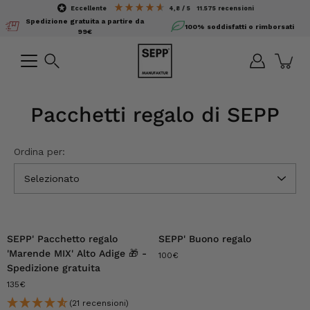
Salta
eccellente
4,8 / 5
11.575
recensioni
il
Spedizione gratuita a partire da
100% soddisfatti o rimborsati
contenuto
99€
Ricerca
Pacchetti regalo di SEPP
Ordina per:
Selezionato
SEPP' Pacchetto regalo
SEPP' Buono regalo
'Marende MIX' Alto Adige 🎁 -
100€
Spedizione gratuita
135€
(21 recensioni)