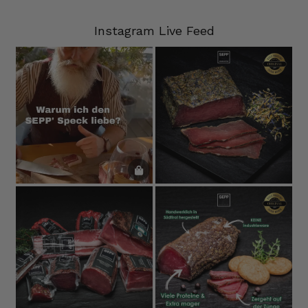
7.8.2026
Instagram Live Feed
Ulrich Karl
Cliente verificato
Qualità di prima scelta, conveniente e
veloce. Ci tornerò volentieri. Grazie!
7.8.2026
Stefan
Cliente verificato
Prodotti eccellenti. Consegna eccellente.
Sempre così👍
7.8.2026
Silvia
Cliente verificato
È tutto buonissimo, sembra delizioso e lo
ordinerò sicuramente ancora. 👍🤤🤤❤️