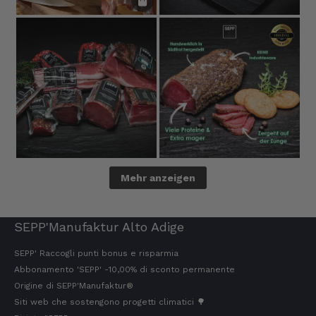
Stefan
Cliente verificato
Prodotti eccellenti. Consegna eccellente.
Sempre così👍
7.8.2026
Silvia
Cliente verificato
È tutto buonissimo, sembra delizioso e lo
ordinerò sicuramente ancora. 👍🤤🤤❤️
Mehr anzeigen
7.8.2026
SEPP'Manufaktur Alto Adige
Ellen
SEPP' Raccogli punti bonus e risparmia
Cliente verificato
Abbonamento 'SEPP' -10,00% di sconto permanente
Il vostro Speck 🥓 è semplicemente da
leccarsi i baffi. Il sapore… è come essere al
Origine di SEPP'Manufaktur®
settimo cielo.
Siti web che sostengono progetti climatici 🌳
7.8.2026