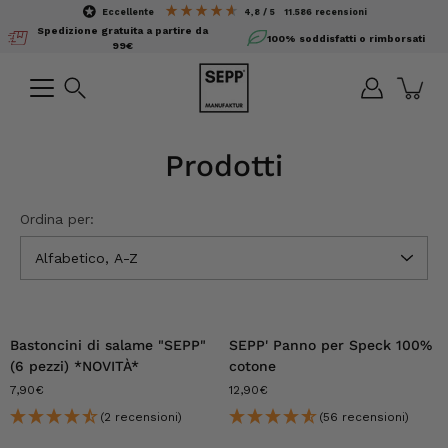
Salta
eccellente
4,8 / 5
11.586
recensioni
il
Spedizione gratuita a partire da
100% soddisfatti o rimborsati
contenuto
99€
Ricerca
Prodotti
Ordina per:
Alfabetico, A-Z
Bastoncini di salame "SEPP"
SEPP' Panno per Speck 100%
(6 pezzi) *NOVITÀ*
cotone
7,90€
12,90€
(2 recensioni)
(56 recensioni)