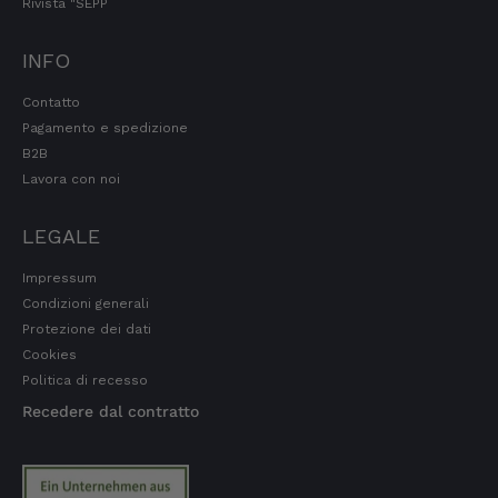
Rivista "SEPP
INFO
Wolfgang
Cliente verificato
Contatto
Qualità, gusto, consegna e imballaggio: tutto
Pagamento e spedizione
ottimo. In caso di piccoli problemi, mi hanno
aiutato subito. Qui si può ordinare senza
B2B
esitazioni.
Lavora con noi
7.8.2026
LEGALE
Impressum
Steffi
Cliente verificato
Condizioni generali
Prodotti di ottima qualità e consegna rapida.
Protezione dei dati
I prodotti hanno anche una lunga durata.
Cookies
7.8.2026
Politica di recesso
Recedere dal contratto
San Bernardo
Cliente verificato
La merce è stata consegnata molto