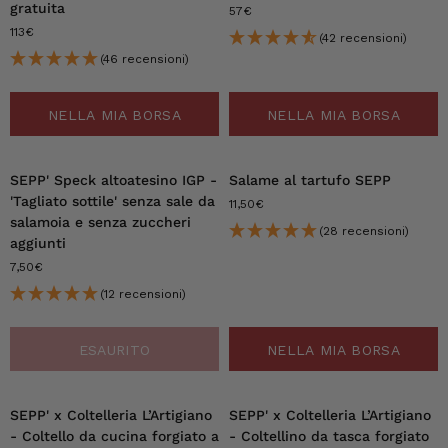
gratuita
57€
113€
(42 recensioni)
(46 recensioni)
NELLA MIA BORSA
NELLA MIA BORSA
SEPP' Speck altoatesino IGP -
Salame al tartufo SEPP
'Tagliato sottile' senza sale da
11,50€
salamoia e senza zuccheri
(28 recensioni)
aggiunti
7,50€
(12 recensioni)
ESAURITO
NELLA MIA BORSA
SEPP' x Coltelleria L’Artigiano
SEPP' x Coltelleria L’Artigiano
- Coltello da cucina forgiato a
- Coltellino da tasca forgiato