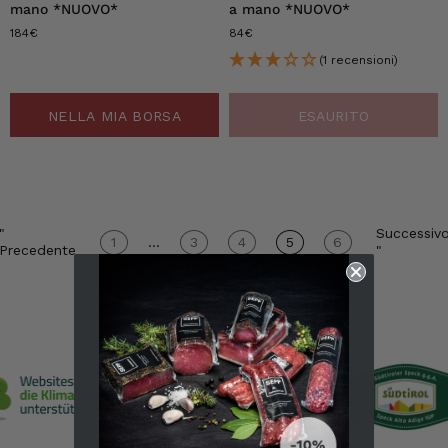
mano *NUOVO*
a mano *NUOVO*
184€
84€
(1 recensioni)
NELLA MIA BORSA
ESAURITO
"
Successiv
1
...
3
4
5
6
Precedente
"
6.247
recensioni
4,8
valutazione
6.247
recensioni