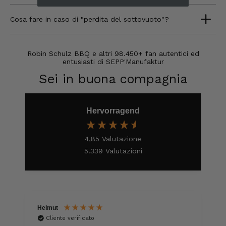
Da quando ho scoperto SEPP-Manufaktur,
ordino solo lì. Ampia scelta, ce n'è per tutti i
Cosa fare in caso di "perdita del sottovuoto"?
gusti. Anche il rapporto qualità-prezzo mi
soddisfa. Continuerò a rivolgermi a loro.
8.8.2026
Robin Schulz BBQ e altri 98.450+ fan autentici ed
entusiasti di SEPP'Manufaktur
Sei in buona compagnia
Tatsiana
Cliente verificato
Consegna veloce. Sono molto soddisfatto.
Grazie.
Hervorragend
8.8.2026
4,85
Valutazione
5.339
Valutazioni
Jörg
Cliente verificato
Ottimo pacchetto degustazione, consegna
veloce. Eccellente
8.8.2026
Helmut
Cliente verificato