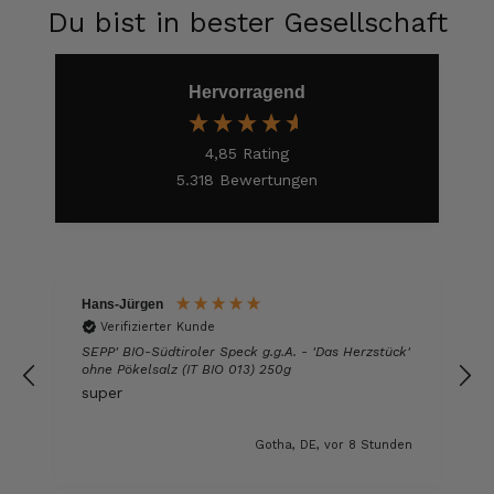
Du bist in bester Gesellschaft
Frank
Verifizierter Kunde
Hervorragend
Was ich bisher gegessen habe, war sehr
lecker!
6.8.2026
4,85
Rating
5.318
Bewertungen
Heinrich
Verifizierter Kunde
der Schinken war fest und kernig
ausgewogener Geschmack- ich habe schon
wieder nachbestellt.
Hans-Jürgen
5.8.2026
Verifizierter Kunde
g
SEPP' BIO-Südtiroler Speck g.g.A. - 'Das Herzstück'
ohne Pökelsalz (IT BIO 013) 250g
super
Josef
op
Verifizierter Kunde
n
Gotha, DE, vor 8 Stunden
Lieferung funktioniert gut. Geschmack und
Qualität sehr gut. Ich habe schon vieles
probiert und auch wieder bestellt.