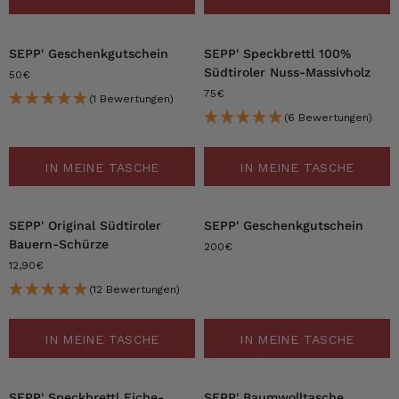
SEPP' Geschenkgutschein
SEPP' Speckbrettl 100%
Südtiroler Nuss-Massivholz
50€
75€
(1 Bewertungen)
(6 Bewertungen)
IN MEINE TASCHE
IN MEINE TASCHE
SEPP' Original Südtiroler
SEPP' Geschenkgutschein
Bauern-Schürze
200€
12,90€
(12 Bewertungen)
IN MEINE TASCHE
IN MEINE TASCHE
-54%
SEPP' Speckbrettl Eiche-
SEPP' Baumwolltasche