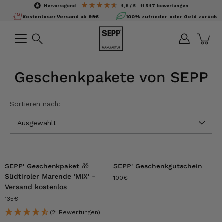
Inhalte
hervorragend
4,8
/ 5
11.547
bewertungen
überspringen
Kostenloser Versand ab 99€
100% zufrieden oder Geld zurück
Suchen
Geschenkpakete von SEPP
Sortieren nach:
Ausgewählt
SEPP' Geschenkpaket 🎁
SEPP' Geschenkgutschein
Südtiroler Marende 'MIX' -
100€
Versand kostenlos
135€
(21 Bewertungen)