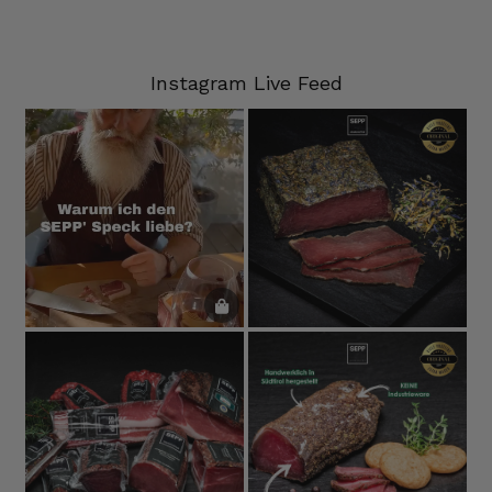
5.8.2026
Instagram Live Feed
Norbert
Verifizierter Kunde
Qualität hervorragend, leider ist der Versand
nach Deutschland mit GLS unterirdisch. Bitte
auf DHL umstellen, auch wenn die
Versandkosten dadurch höher sein sollten.
5.8.2026
Manfred
Verifizierter Kunde
Eine super Qualität, klasse im Geschmack,
werde wieder bestellen....bin sehr zufrieden
4.8.2026
Sven
Verifizierter Kunde