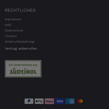
Markus
RECHTLICHES
Verifizierter Kunde
Hervorragende Qualität mit Geschmack
Impressum
4.8.2026
AGB
Datenschutz
Cookies
Dorothea
Widerrufsbelehrung
Verifizierter Kunde
Vertrag widerrufen
Erstklassige Ware Hervorragende Qualität
Sehr gutes Preis Leistungsverhältnis
4.8.2026
Axel
Verifizierter Kunde
Sehr gute Ware , schnelle Zusendung. Ich bin
sehr zufrieden. Gern wieder!
4.8.2026