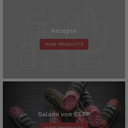
lecker!
6.8.2026
Rezepte
Heinrich
Verifizierter Kunde
der Schinken war fest und kernig
VIEW PRODUCTS
ausgewogener Geschmack- ich habe schon
wieder nachbestellt.
5.8.2026
Josef
Verifizierter Kunde
Lieferung funktioniert gut. Geschmack und
Qualität sehr gut. Ich habe schon vieles
probiert und auch wieder bestellt.
5.8.2026
Salami von SEPP
Norbert
VIEW PRODUCTS