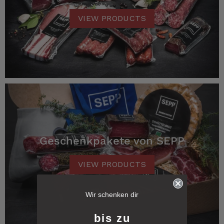
VIEW PRODUCTS
Geschenkpakete von SEPP
VIEW PRODUCTS
6.231
Bewertungen
Wir schenken dir
4,8
rating
6.229
bewertungen
bis zu