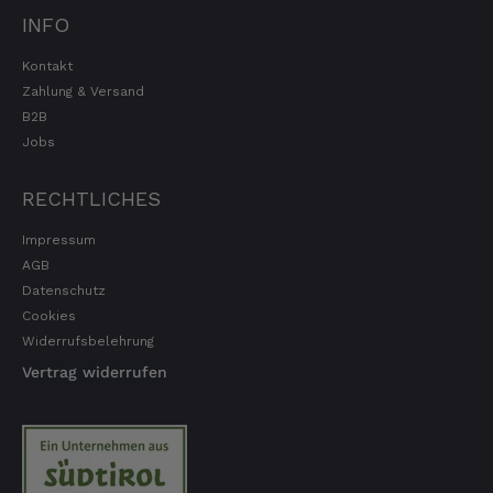
INFO
Hans Joerg
Verifizierter Kunde
Kontakt
Über die Produkte brauchen wir nicht zu
Zahlung & Versand
diskutieren, soweit schon probiert alles
Spitze. Der einzige Wermutstropfen ist die
B2B
Zustellung durch GLS. Dieses
Jobs
Transportunternehmen ist das
unzuverlässigste das es gibt. Die liefern
Pakete die an Privatadressen gesandt
RECHTLICHES
werden meistens zu Abholstationen. Es hat
mir Mühe gekostet das Paket wenigstens an
Impressum
die Haustüre abgestellt zu bekommen. Bei
AGB
eventueller Wiederbestellung werde ich Sie
ersuchen , die Post in Anspruch zu nehmen.
Datenschutz
Da wäre ich auch bereit die Transportkosten
Cookies
zu tragen. Mit freundlichen Grüßen Jörg
Widerrufsbelehrung
4.8.2026
Vertrag widerrufen
Markus
Verifizierter Kunde
Hervorragende Qualität mit Geschmack