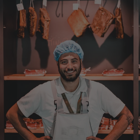
immer wieder bestellen. 👍🤤🤤❤️
7.8.2026
Ellen
Verifizierter Kunde
Eurer Speck 🥓 ist einfach zum reinknien. Der
Geschmack… wie auf Wolke sieben.
7.8.2026
Wolfgang
Verifizierter Kunde
Qualität, Geschmack die Lieferung und die
Verpackung, alles super. Bei kleinen
Problemen wurde sofort geholfen. Hier kann
man ohne bedenken bestellen.
7.8.2026
Steffi