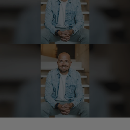
Schnelle Lieferung.Sehr zufrieden.Danke.
8.8.2026
Jörg
Verifizierter Kunde
Lecker Probierpaket, schnelle Lieferung. Top
8.8.2026
Kerstin
Verifizierter Kunde
Die Produkte finde ich immer wieder sehr
gut, Bestelle sie wieder 😋
7.8.2026
Anonym
Verifizierter Kunde
Der Schinken ist unser Favorit. Einfach