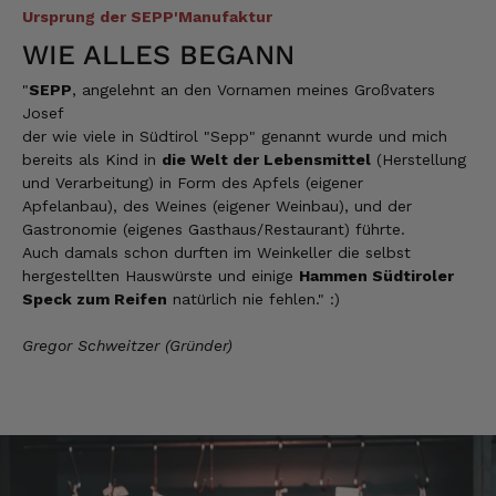
köstlich und ruckzuck aufgegessen!!!!!!!
Ursprung der SEPP'Manufaktur
Deshalb haben wir einen Vorrat angelegt.
WIE ALLES BEGANN
7.8.2026
"
SEPP
, angelehnt an den Vornamen meines Großvaters
Josef
Ulrich Karl
der wie viele in Südtirol "Sepp" genannt wurde und mich
Verifizierter Kunde
bereits als Kind in
die Welt der Lebensmittel
(Herstellung
1 A Qualität, preiswert und schnell. Gern
und Verarbeitung) in Form des Apfels (eigener
wieder. Danke!
Apfelanbau), des Weines (eigener Weinbau), und der
7.8.2026
Gastronomie (eigenes Gasthaus/Restaurant) führte.
Auch damals schon durften im Weinkeller die selbst
hergestellten Hauswürste und einige
Hammen Südtiroler
Speck zum Reifen
natürlich nie fehlen." :)
Stefan
Verifizierter Kunde
Top Ware. Top Lieferung. Immer wieder👍
Gregor Schweitzer (Gründer)
7.8.2026
Silvia
Verifizierter Kunde
Schmeckt alles sehe lecker würde und werde