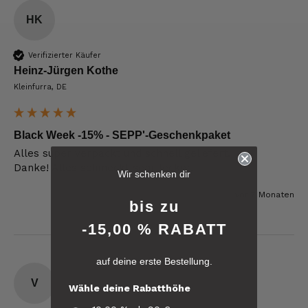
HK
Verifizierter Käufer
Heinz-Jürgen Kothe
Kleinfurra, DE
Black Week -15% - SEPP'-Geschenkpaket
Alles super verpackt und schnell geliefert.

6.247
Bewertungen
Wir schenken dir
vor 7 Monaten
4,8
rating
6.247
bewertungen
bis zu
-15,00 % RABATT
reviews-io
auf deine erste Bestellung.
4.8
/ 5
Werner
V
Wähle deine Rabatthöhe
Verifizierter Kunde
Verifiziertes
War alles lecker, der Brettlspeck war aber