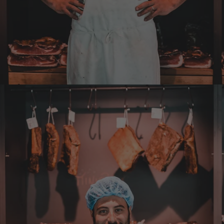
Verifizierter Kunde
Sehr gute Produkte und auch eine schnelle
Lieferung. Produkte auch lange haltbar.
7.8.2026
Bernhard
Verifizierter Kunde
Die Ware wurde sehr schnell geliefert und ich
habe sie dann auch gleich probiert und es ist
natürlich ein wunderbarer Geschmack aus
Tirol und ich bin froh, dass sie so eine gute
Qualität liefert
7.8.2026
Christa
Verifizierter Kunde
Der Schinken schmeckt sehr gut durch die
Bergkräuter. Ich würde mir wünschen
einzelne Teile zu bestellen. Meistens sind es
Pakete. Bin Rentnerin und brauche nicht so