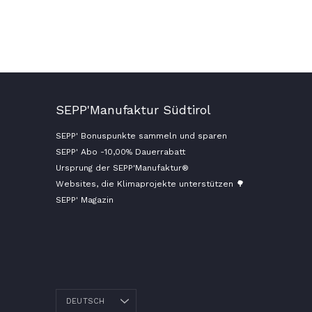
konservieren und somit für das ganze Jahr
halbe Miete, w
mit tierischem Eiweiß versorgt zu sein. Früher
Zügen genießen 
warteten ganze Hammen in den Kellern...
die Frage: Welc
SEPP'Manufaktur Südtirol
SEPP' Bonuspunkte sammeln und sparen
SEPP' Abo -10,00% Dauerrabatt
Ursprung der SEPP'Manufaktur®
Websites, die Klimaprojekte unterstützen 🌳
SEPP' Magazin
DEUTSCH