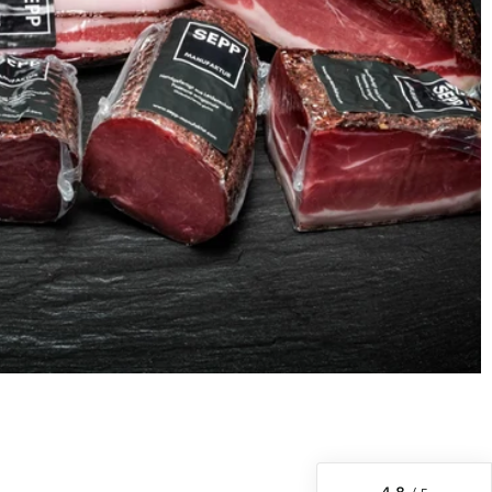
6.233
Bewertungen
4,8
rating
6.233
bewertungen
reviews-io
4.8