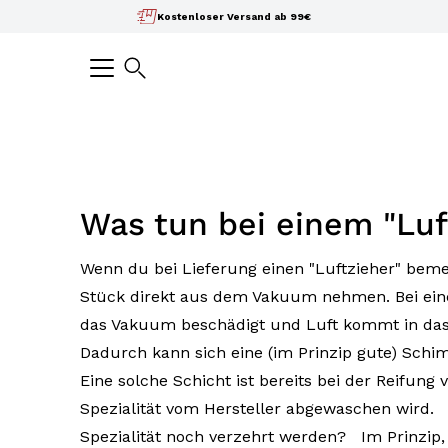
Inhalte
Kostenloser Versand ab 99€
überspringen
Suchen
Was tun bei einem "Luf
Wenn du bei Lieferung einen "Luftzieher" bem
Stück direkt aus dem Vakuum nehmen. Bei ein
das Vakuum beschädigt und Luft kommt in das I
Dadurch kann sich eine (im Prinzip gute) Schi
Eine solche Schicht ist bereits bei der Reifung
Spezialität vom Hersteller abgewaschen wird. Was tun? Kann di
Spezialität noch verzehrt werden? Im Prinzip, 