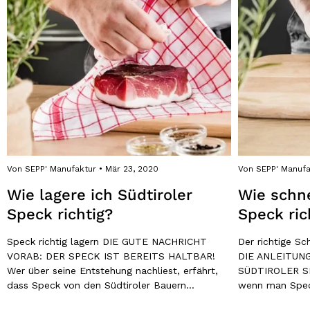
Von SEPP' Manufaktur
Mär 23, 2020
Von SEPP' Manufa
Wie lagere ich Südtiroler
Wie schne
Speck richtig?
Speck ric
Speck richtig lagern DIE GUTE NACHRICHT
Der richtige Sc
VORAB: DER SPECK IST BEREITS HALTBAR!
DIE ANLEITUN
Wer über seine Entstehung nachliest, erfährt,
SÜDTIROLER SP
dass Speck von den Südtiroler Bauern
wenn man Spec
hergestellt wurde, um das Fleisch zu
wie folgt: Die r