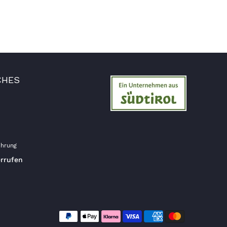
Tolles Angebot, Qualität und Geschmack -
Note 1
7.8.2026
Elfi
Verifizierter Kunde
CHES
Man gibt sich sehr viel Mühe mit meine
Wünsche zu erfüllen !! Vielen Dank dafür!!
7.8.2026
Anonym
hrung
Verifizierter Kunde
errufen
Bisher alles lecker und gut.
7.8.2026
Roland
Verifizierter Kunde