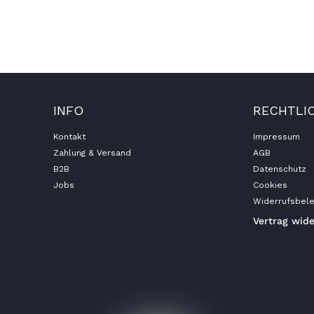
enn man den Speck in vollen
möchte. Als erstes stellt sich
hen Speck kaufe ich?...
INFO
RECHTLI
Kontakt
Impressum
Zahlung & Versand
AGB
B2B
Datenschutz
Jobs
Cookies
Widerrufsbele
Vertrag wid