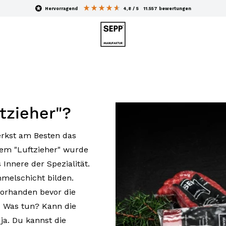
hervorragend
4,8
/ 5
11.557
bewertungen
tzieher"?
erkst am Besten das
em "Luftzieher" wurde
nnere der Spezialität.
mmelschicht bilden.
 vorhanden bevor die
e
ja. Du kannst die