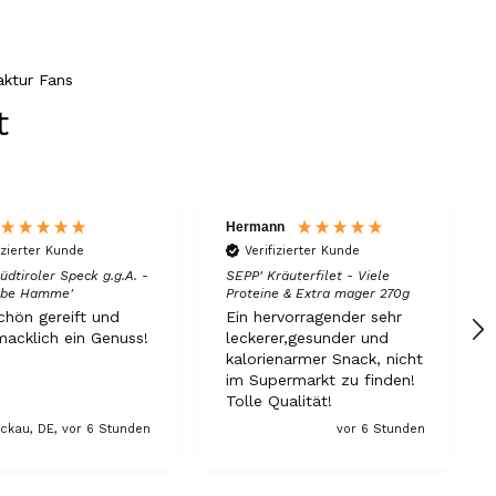
1 A Qualität, preiswert und schnell. Gern
wieder. Danke!
7.8.2026
ktur Fans
t
Stefan
Verifizierter Kunde
Top Ware. Top Lieferung. Immer wieder👍
7.8.2026
Hermann
izierter Kunde
Verifizierter Kunde
Silvia
üdtiroler Speck g.g.A. -
SEPP' Kräuterfilet - Viele
albe Hamme'
Proteine & Extra mager 270g
Verifizierter Kunde
chön gereift und
Ein hervorragender sehr
Schmeckt alles sehe lecker würde und werde
immer wieder bestellen. 👍🤤🤤❤️
acklich ein Genuss!
leckerer,gesunder und
kalorienarmer Snack, nicht
7.8.2026
im Supermarkt zu finden!
Tolle Qualität!
ckau, DE, vor 6 Stunden
vor 6 Stunden
Ellen
Verifizierter Kunde
Eurer Speck 🥓 ist einfach zum reinknien. Der