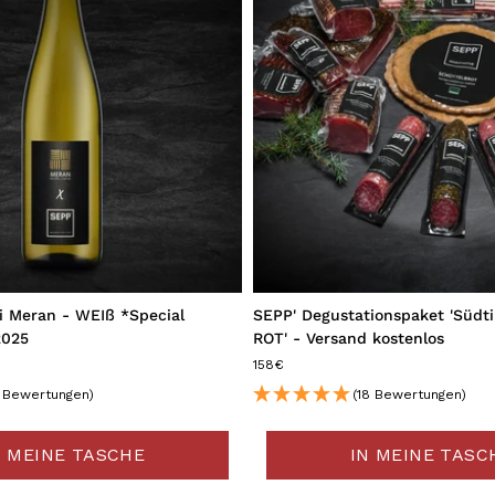
ei Meran - WEIß *Special
SEPP' Degustationspaket 'Südt
2025
ROT' - Versand kostenlos
158€
1 Bewertungen)
(18 Bewertungen)
N MEINE TASCHE
IN MEINE TASC