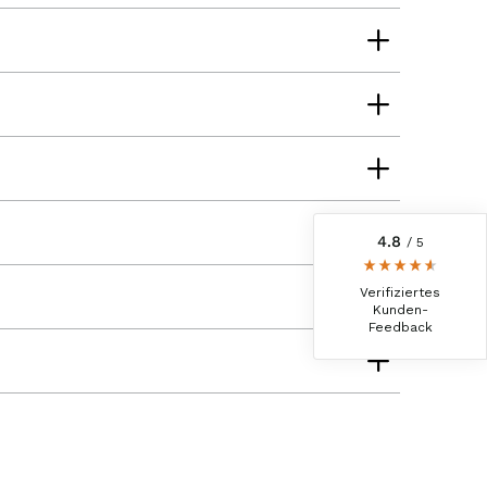
6.239
Bewertungen
4,8
rating
6.237
bewertungen
reviews-io
4.8
/ 5
Anonym
Verifizierter Kunde
Verifiziertes
Der Schinken ist unser Favorit. Einfach
Kunden-
köstlich und ruckzuck aufgegessen!!!!!!!
Feedback
Deshalb haben wir einen Vorrat angelegt.
7.8.2026
Ulrich Karl
Verifizierter Kunde