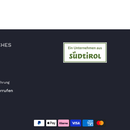
Verifizierter Kunde
Die Ware wurde sehr schnell geliefert und ich
habe sie dann auch gleich probiert und es ist
natürlich ein wunderbarer Geschmack aus
Tirol und ich bin froh, dass sie so eine gute
Qualität liefert
7.8.2026
CHES
Christa
Verifizierter Kunde
Der Schinken schmeckt sehr gut durch die
Bergkräuter. Ich würde mir wünschen
einzelne Teile zu bestellen. Meistens sind es
Pakete. Bin Rentnerin und brauche nicht so
hrung
viel.
errufen
7.8.2026
Ulrich
Verifizierter Kunde
Tolles Angebot, Qualität und Geschmack -