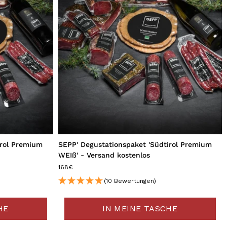
irol Premium
SEPP' Degustationspaket 'Südtirol Premium
WEIß' - Versand kostenlos
168€
(10 Bewertungen)
HE
IN MEINE TASCHE