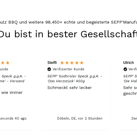
hulz BBQ und weitere 98.450+ echte und begeisterte SEPP'Manufa
Du bist in bester Gesellschaf
Steffi
Ulrich
Kunde
Verifizierter Kunde
Verif
 Speck g.g.A. -
SEPP' Südtiroler Speck g.g.A. -
SEPP' S
me' - Versand
'Das Herzstück' 450g
'Die H
Schmeckt sehr lecker
Sehr s
t wie immer
geschm
, seconds 40 ago
Döbeln, DE, vor 2 Stunden
Zwi