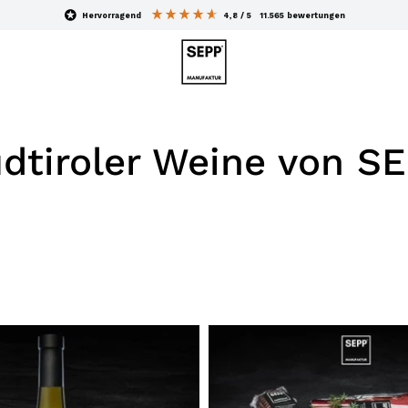
hervorragend
4,8
/ 5
11.565
bewertungen
dtiroler Weine von S