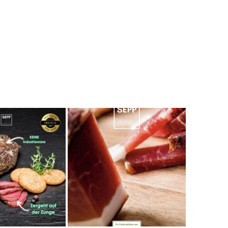
Geschmack… wie auf Wolke sieben.
7.8.2026
Wolfgang
Verifizierter Kunde
Qualität, Geschmack die Lieferung und die
Verpackung, alles super. Bei kleinen
Problemen wurde sofort geholfen. Hier kann
man ohne bedenken bestellen.
7.8.2026
Steffi
Verifizierter Kunde
Sehr gute Produkte und auch eine schnelle
Lieferung. Produkte auch lange haltbar.
7.8.2026
Bernhard