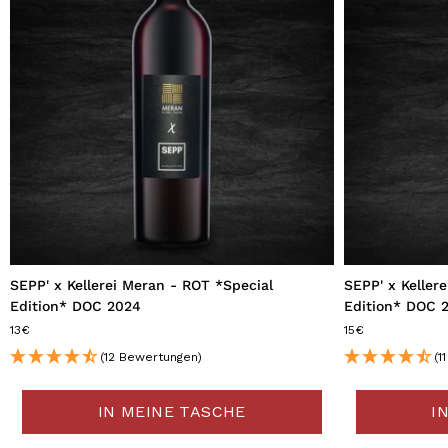
SEPP' x Kellerei Meran - ROT *Special
SEPP' x Keller
Edition* DOC 2024
Edition* DOC 
13€
15€
(12 Bewertungen)
(1
IN MEINE TASCHE
I