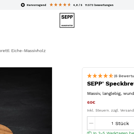
hervorragend
4,8
/ 5
11.573
bewertungen
rettl Eiche-Massivholz
(6 Bewertu
SEPP' Speckbre
Massiv, langlebig, wu
60€
Inkl. Steuern.
zzgl. Versan
Stück
📦 In 3-5 Werktagen be