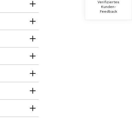
Verifiziertes
Die Produkte finde ich immer wieder sehr
Kunden-
gut, Bestelle sie wieder 😋
Feedback
7.8.2026
Anonym
Verifizierter Kunde
Der Schinken ist unser Favorit. Einfach
köstlich und ruckzuck aufgegessen!!!!!!!
Deshalb haben wir einen Vorrat angelegt.
7.8.2026
Ulrich Karl
Verifizierter Kunde
1 A Qualität, preiswert und schnell. Gern
wieder. Danke!
7.8.2026