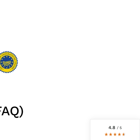
6.242
Bewertungen
4,8
rating
6.242
bewertungen
FAQ)
reviews-io
4.8
/ 5
Kerstin
Verifizierter Kunde