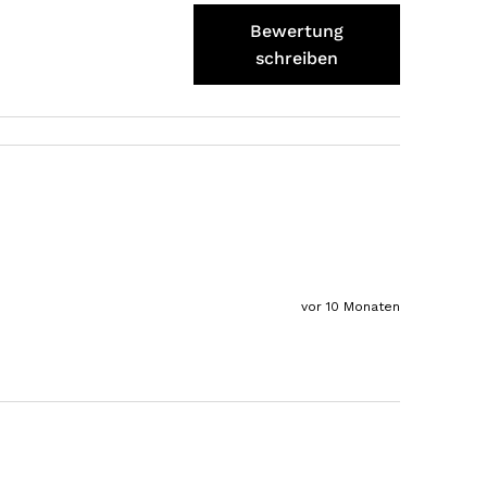
Stefan
Verifizierter Kunde
Bewertung
Top Ware. Top Lieferung. Immer wieder👍
schreiben
7.8.2026
Silvia
Verifizierter Kunde
Schmeckt alles sehe lecker würde und werde
immer wieder bestellen. 👍🤤🤤❤️
7.8.2026
vor 10 Monaten
Ellen
Verifizierter Kunde
Eurer Speck 🥓 ist einfach zum reinknien. Der
Geschmack… wie auf Wolke sieben.
7.8.2026
Wolfgang