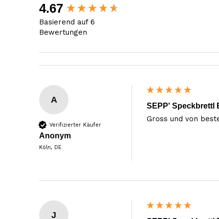
New content loaded
4.67
Basierend auf 6
Bewertungen
A
SEPP' Speckbrettl 
Gross und von beste
Verifizierter Käufer
Anonym
Köln, DE
J