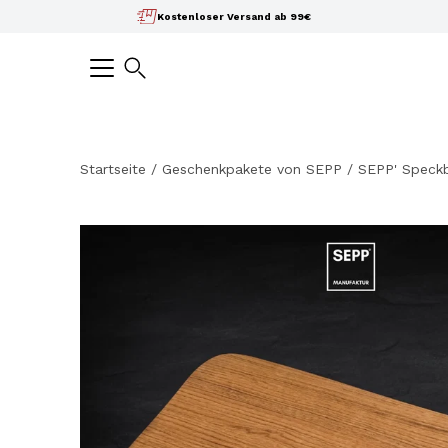
Inhalte
Kostenloser Versand ab 99€
überspringen
Suchen
Startseite
/
Geschenkpakete von SEPP
/
SEPP' Speckb
Bild-
Lightbox
öffnen