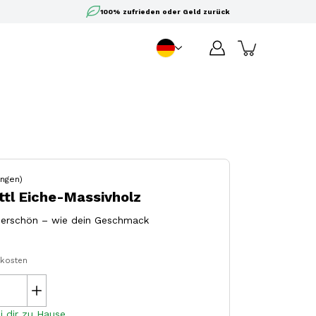
100% zufrieden oder Geld zurück
DE
Sprache
ngen)
ttl Eiche-Massivholz
nderschön – wie dein Geschmack
dkosten
i dir zu Hause.