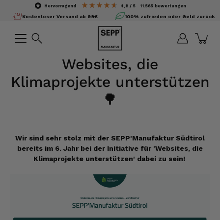
Inhalte
hervorragend
4,8
/ 5
11.565
bewertungen
überspringen
Kostenloser Versand ab 99€
100% zufrieden oder Geld zurück
Suchen
Websites, die
Klimaprojekte unterstützen
🌳
Wir sind sehr stolz mit der SEPP'Manufaktur Südtirol
bereits im 6. Jahr bei der Initiative für 'Websites, die
Klimaprojekte unterstützen' dabei zu sein!