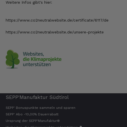
Weitere Infos gibt's hier:
Verifizierter Kunde
Top Ware. Top Lieferung. Immer wieder👍
7.8.2026
https://www.co2neutralwebsite.
de/certificate/6117/de
https://www.co2neutralwebsite.de/unsere-projekte
Silvia
Verifizierter Kunde
Schmeckt alles sehe lecker würde und werde
immer wieder bestellen. 👍🤤🤤❤️
7.8.2026
Ellen
Verifizierter Kunde
Eurer Speck 🥓 ist einfach zum reinknien. Der
Geschmack… wie auf Wolke sieben.
SEPP'Manufaktur Südtirol
7.8.2026
SEPP' Bonuspunkte sammeln und sparen
SEPP' Abo -10,00% Dauerrabatt
Ursprung der SEPP'Manufaktur®
Wolfgang
Verifizierter Kunde