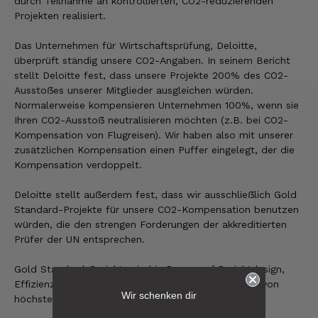
durch Teilnahme an kontrollierten, CO
2
-reduzierenden
Projekten realisiert.
Das Unternehmen für Wirtschaftsprüfung, Deloitte,
überprüft ständig unsere CO2-Angaben. In seinem Bericht
stellt Deloitte fest, dass unsere Projekte 200% des CO2-
Ausstoẞes unserer Mitglieder ausgleichen würden.
Normalerweise kompensieren Unternehmen 100%, wenn sie
Ihren CO2-Ausstoẞ neutralisieren möchten (z.B. bei CO2-
Kompensation von Flugreisen). Wir haben also mit unserer
zusätzlichen Kompensation einen Puffer eingelegt, der die
Kompensation verdoppelt.
Deloitte stellt auẞerdem fest, dass wir ausschlieẞlich Gold
Standard-Projekte für unsere CO2-Kompensation benutzen
würden, die den strengen Forderungen der akkreditierten
Prüfer der UN entsprechen.
Gold Standard-Projekte sind in Bezug auf Projektdesign,
6.239
Bewertungen
Effizienz, Governance und Dokumentation Projekte von
Wir schenken dir
höchster Qualität.