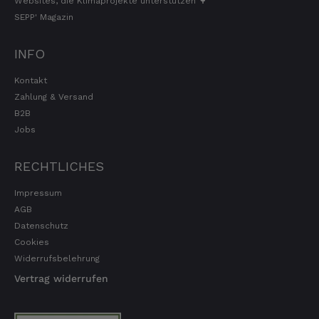
Websites, die Klimaprojekte unterstützen 🌳
Qualität, Geschmack die Lieferung und die
SEPP' Magazin
Verpackung, alles super. Bei kleinen
Problemen wurde sofort geholfen. Hier kann
man ohne bedenken bestellen.
INFO
7.8.2026
Kontakt
Zahlung & Versand
B2B
Steffi
Jobs
Verifizierter Kunde
Sehr gute Produkte und auch eine schnelle
Lieferung. Produkte auch lange haltbar.
RECHTLICHES
7.8.2026
Impressum
AGB
Bernhard
Datenschutz
Verifizierter Kunde
Cookies
Die Ware wurde sehr schnell geliefert und ich
Widerrufsbelehrung
habe sie dann auch gleich probiert und es ist
natürlich ein wunderbarer Geschmack aus
Vertrag widerrufen
Tirol und ich bin froh, dass sie so eine gute
Qualität liefert
7.8.2026