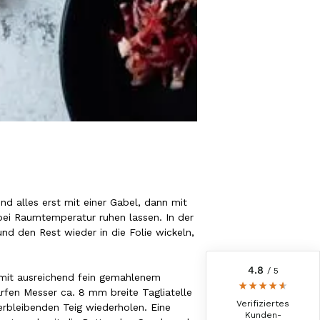
6.242
Bewertungen
d alles erst mit einer Gabel, dann mit
4,8
rating
6.242
bewertungen
bei Raumtemperatur ruhen lassen. In der
und den Rest wieder in die Folie wickeln,
reviews-io
4.8
/ 5
mit ausreichend fein gemahlenem
Kerstin
rfen Messer ca. 8 mm breite Tagliatelle
Verifizierter Kunde
Verifiziertes
erbleibenden Teig wiederholen. Eine
Die Produkte finde ich immer wieder sehr
Kunden-