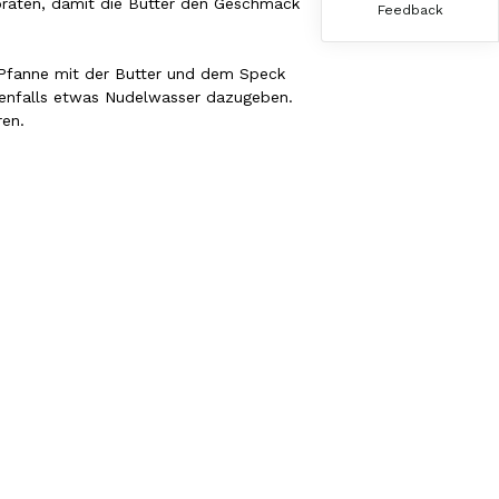
nbraten, damit die Butter den Geschmack
gut, Bestelle sie wieder 😋
Feedback
7.8.2026
e Pfanne mit der Butter und dem Speck
nenfalls etwas Nudelwasser dazugeben.
Anonym
en.
Verifizierter Kunde
Der Schinken ist unser Favorit. Einfach
köstlich und ruckzuck aufgegessen!!!!!!!
Deshalb haben wir einen Vorrat angelegt.
7.8.2026
Ulrich Karl
Verifizierter Kunde
1 A Qualität, preiswert und schnell. Gern
wieder. Danke!
7.8.2026
Stefan
Verifizierter Kunde