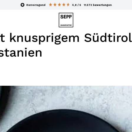
hervorragend
4,8
/ 5
11.573
bewertungen
it knusprigem Südtiro
stanien