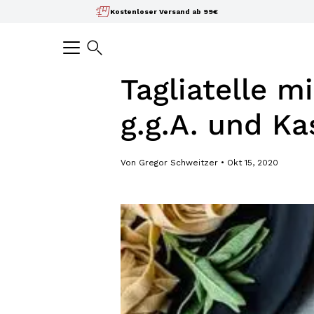
Inhalte
Kostenloser Versand ab 99€
überspringen
Suchen
Tagliatelle m
g.g.A. und Ka
Von Gregor Schweitzer
Okt 15, 2020