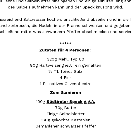
-Julienne und Salbeiblätter hineingeben und einige Minuten lang a
des Salbeis aufnehmen kann und der Speck knusprig wird.
in ausreichend Salzwasser kochen, anschließend abseihen und in di
and zerbröseln, die Nudeln in der Pfanne schwenken und gegebe
schließend mit etwas schwarzem Pfeffer abschmecken und servier
*****
Zutaten für 4 Personen:
320g Mehl, Typ 00
80g Hartweizengrieß, fein gemahlen
½ TL feines Salz
4 Eier
1 EL natives Olivenöl extra
Zum Garnieren
100g
Südtiroler Speck g.g.A.
70g Butter
Einige Salbeiblätter
180g gekochte Kastanien
Gemahlener schwarzer Pfeffer