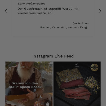
SEPP' Probier-Paket
Der Geschmack ist super!!!! Werde mir
wieder was bestellen!!
Michael
Verifizierter Kunde
Super Ware gerne wieder
Quelle: Shop
Gaaden, Österreich, seconds 10 ago
9.8.2026
Ron
Verifizierter Kunde
fantastische Ware + schneller Versand!!!
Instagram Live Feed
9.8.2026
Anonym
Verifizierter Kunde
Super Qualität. Geschmacklich hervorragend.
9.8.2026