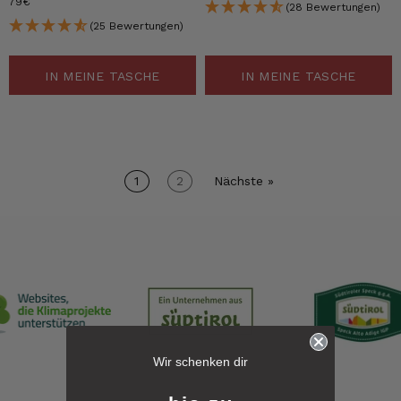
79€
(28 Bewertungen)
(25 Bewertungen)
IN MEINE TASCHE
IN MEINE TASCHE
1
2
Nächste »
6.257
Bewertungen
Wir schenken dir
4,8
rating
6.257
bewertungen