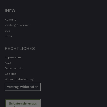
Sehr gute Originalqualität
INFO
8.8.2026
Kontakt
Zahlung & Versand
Josef
B2B
Verifizierter Kunde
Seit ich SEPP-Manufaktur kenne, bestelle ich
Jobs
nur noch da. Große Auswahl, für jeden ist
was dabei. Für mich passt die Preis-Leistung
RECHTLICHES
ebenso. Ich bleib dabei.
8.8.2026
Impressum
AGB
Datenschutz
Tatsiana
Cookies
Verifizierter Kunde
Widerrufsbelehrung
Schnelle Lieferung.Sehr zufrieden.Danke.
8.8.2026
Vertrag widerrufen
Jörg