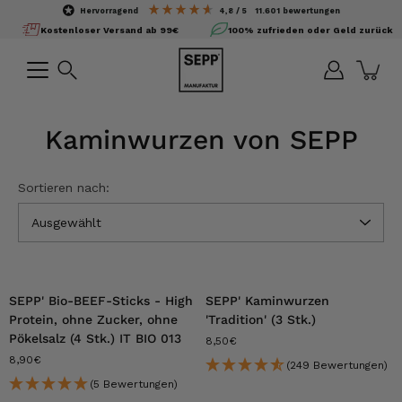
Inhalte
hervorragend
4,8
/ 5
11.601
bewertungen
überspringen
Kostenloser Versand ab 99€
100% zufrieden oder Geld zurück
Suchen
Kaminwurzen von SEPP
Sortieren nach:
Ausgewählt
SEPP' Bio-BEEF-Sticks - High
SEPP' Kaminwurzen
Protein, ohne Zucker, ohne
'Tradition' (3 Stk.)
Pökelsalz (4 Stk.) IT BIO 013
8,50€
8,90€
(249 Bewertungen)
(5 Bewertungen)