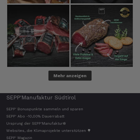
Anonym
Verifizierter Kunde
Die Produkte von Euch sind super.
9.8.2026
Roberto
Verifizierter Kunde
Geschmacklich hervorragend
9.8.2026
Mehr anzeigen
Werner
Verifizierter Kunde
SEPP'Manufaktur Südtirol
War alles lecker, der Brettlspeck war aber
der Favorit, etwas Fett muss sein
SEPP' Bonuspunkte sammeln und sparen
8.8.2026
SEPP' Abo -10,00% Dauerrabatt
Ursprung der SEPP'Manufaktur®
Websites, die Klimaprojekte unterstützen 🌳
Helmut
SEPP' Magazin
Verifizierter Kunde