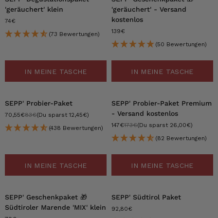
'geräuchert' klein
'geräuchert' - Versand
kostenlos
74€
139€
(73 Bewertungen)
(50 Bewertungen)
IN MEINE TASCHE
IN MEINE TASCHE
-15%
-15%
SEPP' Probier-Paket
SEPP' Probier-Paket Premium
- Versand kostenlos
70,55€
83€
(Du sparst 12,45€)
147€
173€
(Du sparst 26,00€)
(438 Bewertungen)
(82 Bewertungen)
IN MEINE TASCHE
IN MEINE TASCHE
SEPP' Geschenkpaket 🎁
SEPP' Südtirol Paket
Südtiroler Marende 'MIX' klein
92,80€