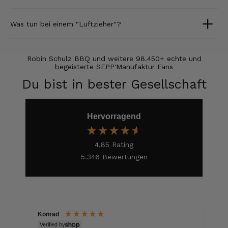
Peter
Was tun bei einem "Luftzieher"?
Verifizierter Kunde
Ich bin begeistert es schmeckt alles
hervorragend und kann es nur empfehlen! Ich
werde sicher wieder bei euch bestellen!👍👍
Robin Schulz BBQ und weitere 98.450+ echte und
begeisterte SEPP'Manufaktur Fans
10.8.2026
Du bist in bester Gesellschaft
Redzic
Verifizierter Kunde
Hervorragend
Die Produkte sind einfach der Hammer.
Danke dafür
10.8.2026
4,85
Rating
5.346
Bewertungen
Hans-Dieter
Verifizierter Kunde
Gelieferter Speck ist okay und schmeckt
auch sehr gut. Lieferzeit geht so.
Konrad
9.8.2026
Verified by