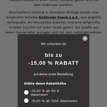
dem Stabmixer pürieren.
Abschließend zweimal in derselben Abfolge jeweils eine
aufgerollte Scheibe
Südtiroler Speck g.g.A.
,
eine gegrillte
Apfelspalte, ein Mozzarella-Bällchen und eine aufgerollte
Scheibe Zucchini auf jeden Spieß geben. Die Spieße auf
einem Servierteller auslegen und mit dem selbstgemachten
6.247
Bewertungen
Basilikum-Öl beträufeln.
Wir schenken dir
*****
Zutaten für 4 Personen:
4,8
rating
6.247
bewertungen
bis zu
8 Spieße
-15,00 % RABATT
reviews-io
2 Zucchini
Feines Salz
auf deine erste Bestellung.
4.8
/ 5
1 Apfel der Sorte „Golden“
Werner
Einige Basilikumblätter
Wähle deine Rabatthöhe
Verifizierter Kunde
4 Esslöffel natives Olivenöl extra
Verifiziertes
War alles lecker, der Brettlspeck war aber
-10,00 % ab 90 €
Kunden-
16 dünne Scheiben
Südtiroler Speck g.g.A.
der Favorit, etwas Fett muss sein
Warenwert
Feedback
16 Mozzarella-Bällchen
8.8.2026
-15,00 % ab 120€ Warenwert