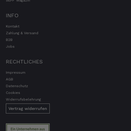
SEPP' Magazin
Jörg
INFO
Verifizierter Kunde
Lecker Probierpaket, schnelle Lieferung. Top
Kontakt
8.8.2026
Zahlung & Versand
B2B
Jobs
Kerstin
Verifizierter Kunde
RECHTLICHES
Die Produkte finde ich immer wieder sehr
gut, Bestelle sie wieder 😋
Impressum
7.8.2026
AGB
Datenschutz
Cookies
Anonym
Widerrufsbelehrung
Verifizierter Kunde
Der Schinken ist unser Favorit. Einfach
Vertrag widerrufen
köstlich und ruckzuck aufgegessen!!!!!!!
Deshalb haben wir einen Vorrat angelegt.
7.8.2026