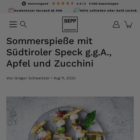
Inhalte
hervorragend
4,8
/ 5
11.586
bewertungen
überspringen
Kostenloser Versand ab 99€
100% zufrieden oder Geld zurück
Suchen
Sommerspieße mit
Südtiroler Speck g.g.A.,
Apfel und Zucchini
Von Gregor Schweitzer
Aug 11, 2020