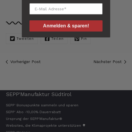
*****
Rezept: Stefano Cavada
Helmut
Quelle: www.speck.it
Verifizierter Kunde
Sehr gute Originalqualität
Anmelden & sparen!
8.8.2026
Tweeten
Teilen
Pin
Josef
Verifizierter Kunde
Vorheriger Post
Nächster Post
Seit ich SEPP-Manufaktur kenne, bestelle ich
nur noch da. Große Auswahl, für jeden ist
was dabei. Für mich passt die Preis-Leistung
ebenso. Ich bleib dabei.
8.8.2026
SEPP'Manufaktur Südtirol
SEPP' Bonuspunkte sammeln und sparen
Tatsiana
Verifizierter Kunde
SEPP' Abo -10,00% Dauerrabatt
Schnelle Lieferung.Sehr zufrieden.Danke.
Ursprung der SEPP'Manufaktur®
8.8.2026
Websites, die Klimaprojekte unterstützen 🌳