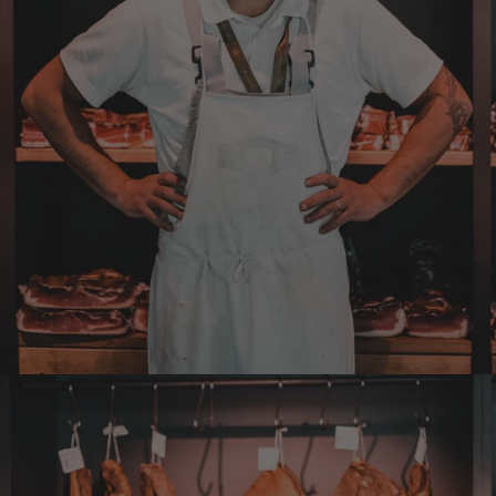
Wolfgang
Verifizierter Kunde
Qualität, Geschmack die Lieferung und die
Verpackung, alles super. Bei kleinen
Problemen wurde sofort geholfen. Hier kann
man ohne bedenken bestellen.
7.8.2026
Steffi
Verifizierter Kunde
Sehr gute Produkte und auch eine schnelle
Lieferung. Produkte auch lange haltbar.
7.8.2026
Bernhard
Verifizierter Kunde
Die Ware wurde sehr schnell geliefert und ich