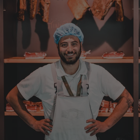
habe sie dann auch gleich probiert und es ist
natürlich ein wunderbarer Geschmack aus
Tirol und ich bin froh, dass sie so eine gute
Qualität liefert
7.8.2026
Christa
Verifizierter Kunde
Der Schinken schmeckt sehr gut durch die
Bergkräuter. Ich würde mir wünschen
einzelne Teile zu bestellen. Meistens sind es
Pakete. Bin Rentnerin und brauche nicht so
viel.
7.8.2026
Ulrich
Verifizierter Kunde
Tolles Angebot, Qualität und Geschmack -
Note 1
7.8.2026