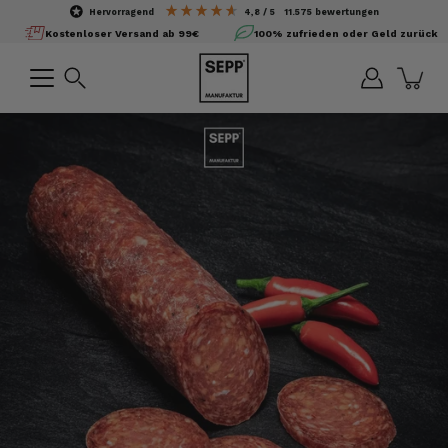
Inhalte
hervorragend
4,8
/ 5
11.575
bewertungen
überspringen
Kostenloser Versand ab 99€
100% zufrieden oder Geld zurück
Suchen
Bild-
Lightbox
öffnen