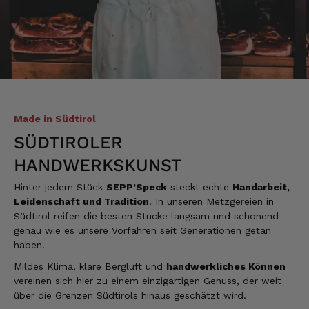
Elfi
Verifizierter Kunde
Man gibt sich sehr viel Mühe mit meine
Wünsche zu erfüllen !! Vielen Dank dafür!!
7.8.2026
Made in Südtirol
SÜDTIROLER
Alle Bewertungen Lesen
HANDWERKSKUNST
Hinter jedem Stück
SEPP’Speck
steckt echte
Handarbeit,
Leidenschaft und Tradition
. In unseren Metzgereien in
Südtirol reifen die besten Stücke langsam und schonend –
genau wie es unsere Vorfahren seit Generationen getan
haben.
Mildes Klima, klare Bergluft und
handwerkliches Können
vereinen sich hier zu einem einzigartigen Genuss, der weit
über die Grenzen Südtirols hinaus geschätzt wird.