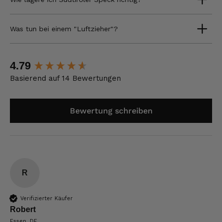
Was tun bei einem "Luftzieher"?
New content loaded
4.79
Basierend auf 14 Bewertungen
Bewertung schreiben
R
Verifizierter Käufer
Robert
Essen, DE