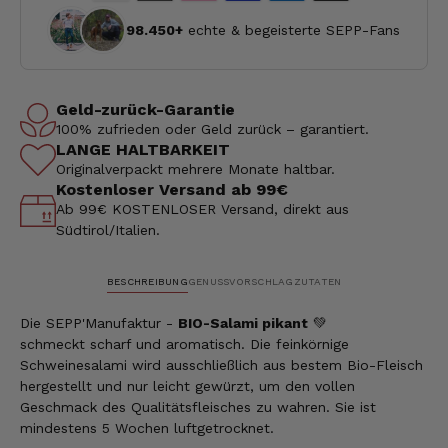
98.450+
echte & begeisterte SEPP-Fans
Geld-zurück-Garantie
100% zufrieden oder Geld zurück – garantiert.
LANGE HALTBARKEIT
Originalverpackt mehrere Monate haltbar.
Kostenloser Versand ab 99€
Ab 99€ KOSTENLOSER Versand, direkt aus
Südtirol/Italien.
BESCHREIBUNG
GENUSSVORSCHLAG
ZUTATEN
Die SEPP'Manufaktur -
BIO-Salami pikant
💚
schmeckt scharf und aromatisch. Die feinkörnige
Schweinesalami wird ausschließlich aus bestem Bio-Fleisch
hergestellt und nur leicht gewürzt, um den vollen
Geschmack des Qualitätsfleisches zu wahren. Sie ist
mindestens 5 Wochen luftgetrocknet.