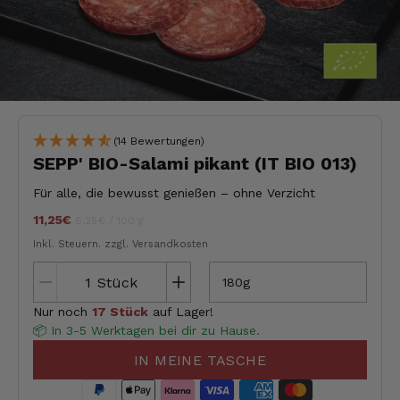
(14 Bewertungen)
SEPP' BIO-Salami pikant (IT BIO 013)
Für alle, die bewusst genießen – ohne Verzicht
11,25€
Stückpreis
pro
jeder
6,25€
/
100 g
Inkl. Steuern.
zzgl. Versandkosten
Stück
180g
Nur noch
17 Stück
auf Lager!
📦 In 3-5 Werktagen bei dir zu Hause.
IN MEINE TASCHE