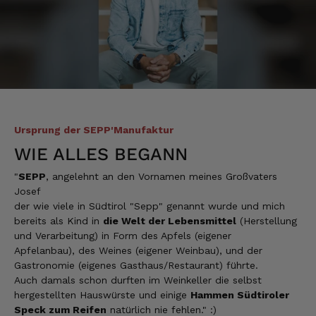
Kerstin
Verifizierter Kunde
Die Produkte finde ich immer wieder sehr
gut, Bestelle sie wieder 😋
7.8.2026
Ursprung der SEPP'Manufaktur
Anonym
WIE ALLES BEGANN
Verifizierter Kunde
Der Schinken ist unser Favorit. Einfach
"
SEPP
, angelehnt an den Vornamen meines Großvaters
köstlich und ruckzuck aufgegessen!!!!!!!
Josef
Deshalb haben wir einen Vorrat angelegt.
der wie viele in Südtirol "Sepp" genannt wurde und mich
7.8.2026
bereits als Kind in
die Welt der Lebensmittel
(Herstellung
und Verarbeitung) in Form des Apfels (eigener
Apfelanbau), des Weines (eigener Weinbau), und der
Ulrich Karl
Gastronomie (eigenes Gasthaus/Restaurant) führte.
Verifizierter Kunde
Auch damals schon durften im Weinkeller die selbst
1 A Qualität, preiswert und schnell. Gern
hergestellten Hauswürste und einige
Hammen Südtiroler
wieder. Danke!
Speck zum Reifen
natürlich nie fehlen." :)