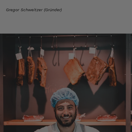
7.8.2026
Gregor Schweitzer (Gründer)
Stefan
Verifizierter Kunde
Top Ware. Top Lieferung. Immer wieder👍
7.8.2026
Silvia
Verifizierter Kunde
Schmeckt alles sehe lecker würde und werde
immer wieder bestellen. 👍🤤🤤❤️
7.8.2026
Ellen
Verifizierter Kunde
Eurer Speck 🥓 ist einfach zum reinknien. Der
Geschmack… wie auf Wolke sieben.
7.8.2026