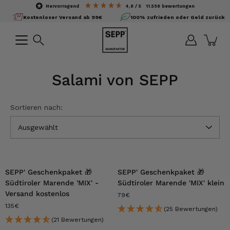
Inhalte
hervorragend
4,8
/ 5
11.598
bewertungen
überspringen
Kostenloser Versand ab 99€
100% zufrieden oder Geld zurück
Suchen
Salami von SEPP
Sortieren nach:
Ausgewählt
SEPP' Geschenkpaket 🎁
SEPP' Geschenkpaket 🎁
Südtiroler Marende 'MIX' -
Südtiroler Marende 'MIX' klein
Versand kostenlos
79€
135€
(25 Bewertungen)
(21 Bewertungen)