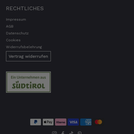
Anonym
RECHTLICHES
Verifizierter Kunde
Super Qualität. Geschmacklich hervorragend.
Impressum
9.8.2026
AGB
Datenschutz
Cookies
Anonym
Widerrufsbelehrung
Verifizierter Kunde
Die Produkte von Euch sind super.
Vertrag widerrufen
9.8.2026
Roberto
Verifizierter Kunde
Geschmacklich hervorragend
9.8.2026
Werner
Verifizierter Kunde