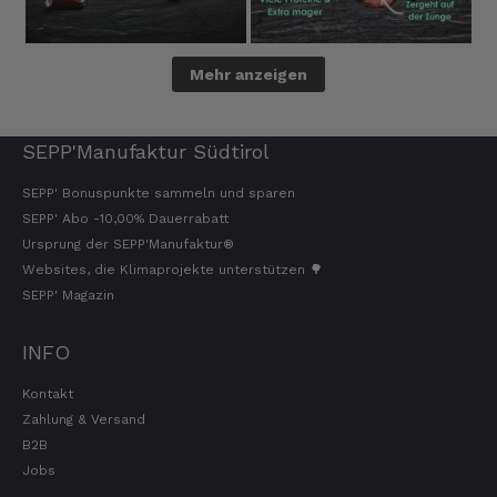
Hans-Dieter
Verifizierter Kunde
Mehr anzeigen
Gelieferter Speck ist okay und schmeckt
auch sehr gut. Lieferzeit geht so.
9.8.2026
SEPP'Manufaktur Südtirol
SEPP' Bonuspunkte sammeln und sparen
Michael
SEPP' Abo -10,00% Dauerrabatt
Verifizierter Kunde
Ursprung der SEPP'Manufaktur®
Super Ware gerne wieder
Websites, die Klimaprojekte unterstützen 🌳
9.8.2026
SEPP' Magazin
INFO
Ron
Verifizierter Kunde
Kontakt
fantastische Ware + schneller Versand!!!
Zahlung & Versand
9.8.2026
B2B
Jobs