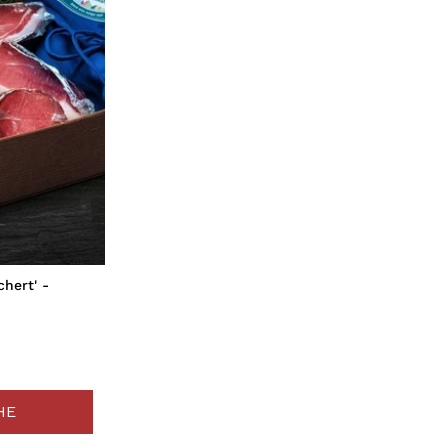
hert' -
HE