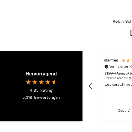
Robin Sc
Hans-Jürgen
Manfred
Verifizierter Kunde
Verifizierter 
rfilet
Hervorragend
SEPP' Südtiroler Speck g.g.A. -
SEPP-Manufakt
rd
'Das Herzstück' 370g
Bauernsalami (1
super
Leckerschmec
4,85
Rating
5.318
Bewertungen
e: Shop
 vor 16
tunden
Gotha, DE, vor 20 Stunden
Coburg, 