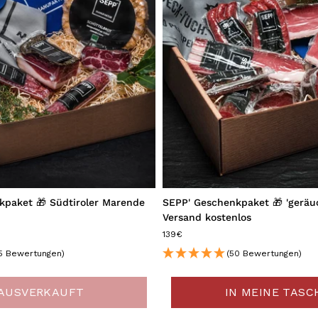
kpaket 🎁 Südtiroler Marende
SEPP' Geschenkpaket 🎁 'geräuc
Versand kostenlos
139€
5 Bewertungen)
(50 Bewertungen)
AUSVERKAUFT
IN MEINE TASC