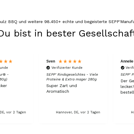
hulz BBQ und weitere 98.450+ echte und begeisterte SEPP'Manufa
Du bist in bester Gesellschaf
Sven
Annelie
Kunde
Verifizierter Kunde
Verif
ur® -
SEPP' Rindsgeselchtes - Viele
SEPP' P
80g)
Proteine & Extra mager 280g
Der Ge
ker
Super Zart und
lecker
Aromatisch
bestel
DE, vor 2 Tagen
Hannover, DE, vor 2 Tagen
H