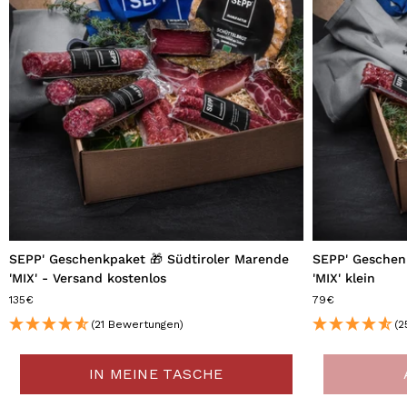
SEPP' Geschenkpaket 🎁 Südtiroler Marende
SEPP' Geschen
'MIX' - Versand kostenlos
'MIX' klein
135€
79€
(21 Bewertungen)
(2
IN MEINE TASCHE