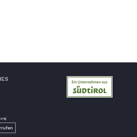
wieder nachbestellt.
5.8.2026
Josef
Verifizierter Kunde
Lieferung funktioniert gut. Geschmack und
Qualität sehr gut. Ich habe schon vieles
probiert und auch wieder bestellt.
5.8.2026
HES
Norbert
Verifizierter Kunde
Qualität hervorragend, leider ist der Versand
nach Deutschland mit GLS unterirdisch. Bitte
auf DHL umstellen, auch wenn die
Versandkosten dadurch höher sein sollten.
5.8.2026
rung
rrufen