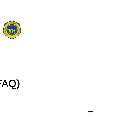
FAQ)
6.229
Bewertungen
4,8
rating
6.229
bewertungen