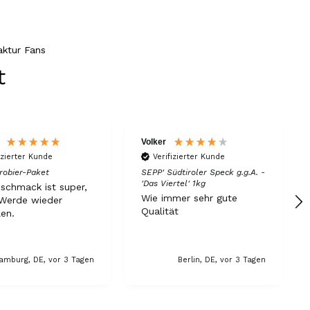
6.8.2026
ktur Fans
Hans-Jürgen
t
Verifizierter Kunde
alles super geschmeckt
6.8.2026
Volker
izierter Kunde
Verifizierter Kunde
Frank
Verifizierter Kunde
robier-Paket
SEPP' Südtiroler Speck g.g.A. -
'Das Viertel' 1kg
Was ich bisher gegessen habe, war sehr
schmack ist super,
lecker!
Wie immer sehr gute
.Werde wieder
Qualität
len.
6.8.2026
amburg, DE, vor 3 Tagen
Berlin, DE, vor 3 Tagen
Heinrich
Verifizierter Kunde
der Schinken war fest und kernig
ausgewogener Geschmack- ich habe schon