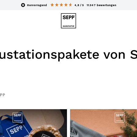
hervorragend
4,8
/ 5
11.547
bewertungen
ustationspakete von 
EPP