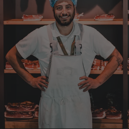
Top Ware. Top Lieferung. Immer wieder👍
7.8.2026
Silvia
Verifizierter Kunde
Schmeckt alles sehe lecker würde und werde
immer wieder bestellen. 👍🤤🤤❤️
7.8.2026
Ellen
Verifizierter Kunde
Eurer Speck 🥓 ist einfach zum reinknien. Der
Geschmack… wie auf Wolke sieben.
7.8.2026
Wolfgang
Verifizierter Kunde
Qualität, Geschmack die Lieferung und die