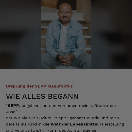
was dabei. Für mich passt die Preis-Leistung
ebenso. Ich bleib dabei.
8.8.2026
Tatsiana
Verifizierter Kunde
Schnelle Lieferung.Sehr zufrieden.Danke.
8.8.2026
Jörg
Verifizierter Kunde
Ursprung der SEPP'Manufaktur
Lecker Probierpaket, schnelle Lieferung. Top
WIE ALLES BEGANN
8.8.2026
"
SEPP
, angelehnt an den Vornamen meines Großvaters
Josef
Kerstin
der wie viele in Südtirol "Sepp" genannt wurde und mich
Verifizierter Kunde
bereits als Kind in
die Welt der Lebensmittel
(Herstellung
Die Produkte finde ich immer wieder sehr
und Verarbeitung) in Form des Apfels (eigener
gut, Bestelle sie wieder 😋