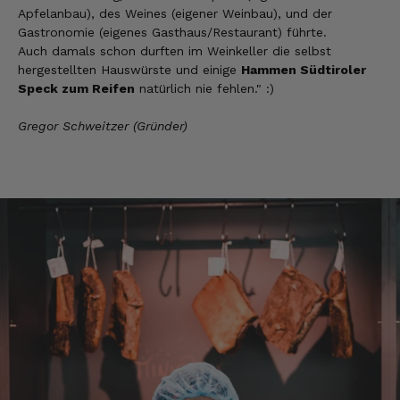
Apfelanbau), des Weines (eigener Weinbau), und der
7.8.2026
Gastronomie (eigenes Gasthaus/Restaurant) führte.
Auch damals schon durften im Weinkeller die selbst
hergestellten Hauswürste und einige
Hammen Südtiroler
Anonym
Speck zum Reifen
natürlich nie fehlen." :)
Verifizierter Kunde
Der Schinken ist unser Favorit. Einfach
Gregor Schweitzer (Gründer)
köstlich und ruckzuck aufgegessen!!!!!!!
Deshalb haben wir einen Vorrat angelegt.
7.8.2026
Ulrich Karl
Verifizierter Kunde
1 A Qualität, preiswert und schnell. Gern
wieder. Danke!
7.8.2026
Stefan
Verifizierter Kunde