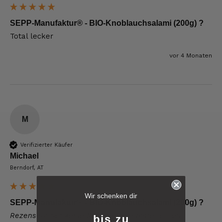
SEPP-Manufaktur® - BIO-Knoblauchsalami (200g) ?
Total lecker 
vor 4 Monaten
M
Verifizierter Käufer
Michael
Berndorf, AT
6.247
Bewertungen
Wir schenken dir
SEPP-Manufaktur® - BIO-Knoblauchsalami (200g) ?
Rezensent hat keine Kommentare hinterlassen.
4,8
rating
6.247
bewertungen
bis zu