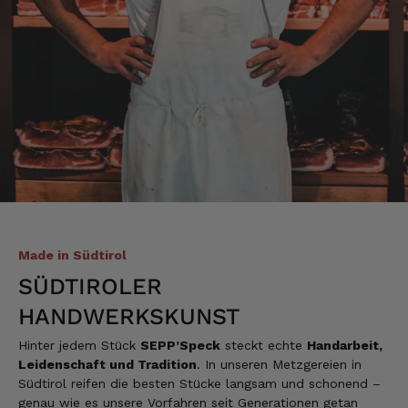
Christa
Verifizierter Kunde
Der Schinken schmeckt sehr gut durch die
Bergkräuter. Ich würde mir wünschen
einzelne Teile zu bestellen. Meistens sind es
Pakete. Bin Rentnerin und brauche nicht so
viel.
7.8.2026
Alle Bewertungen Lesen
Made in Südtirol
SÜDTIROLER
HANDWERKSKUNST
Hinter jedem Stück
SEPP’Speck
steckt echte
Handarbeit,
Leidenschaft und Tradition
. In unseren Metzgereien in
Südtirol reifen die besten Stücke langsam und schonend –
genau wie es unsere Vorfahren seit Generationen getan