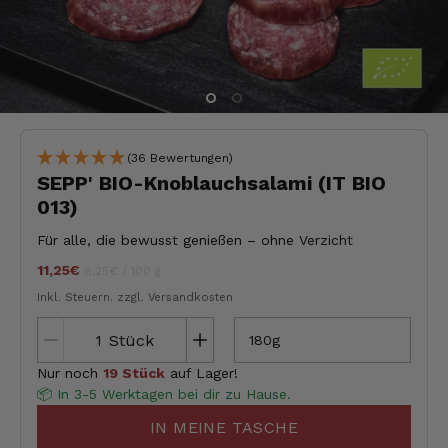
(36 Bewertungen)
SEPP' BIO-Knoblauchsalami (IT BIO
013)
Für alle, die bewusst genießen – ohne Verzicht
11,25€
Stückpreis
pro
jeder
6,25€
/
100 g
Inkl. Steuern.
zzgl. Versandkosten
Stück
180g
Nur noch
19 Stück
auf Lager!
📦 In 3-5 Werktagen bei dir zu Hause.
IN MEINE TASCHE