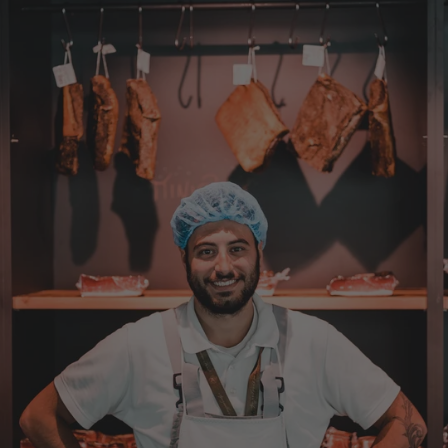
Verpackung, alles super. Bei kleinen
Problemen wurde sofort geholfen. Hier kann
man ohne bedenken bestellen.
7.8.2026
Steffi
Verifizierter Kunde
Sehr gute Produkte und auch eine schnelle
Lieferung. Produkte auch lange haltbar.
7.8.2026
Bernhard
Verifizierter Kunde
Die Ware wurde sehr schnell geliefert und ich
habe sie dann auch gleich probiert und es ist
natürlich ein wunderbarer Geschmack aus
Tirol und ich bin froh, dass sie so eine gute
Qualität liefert
7.8.2026