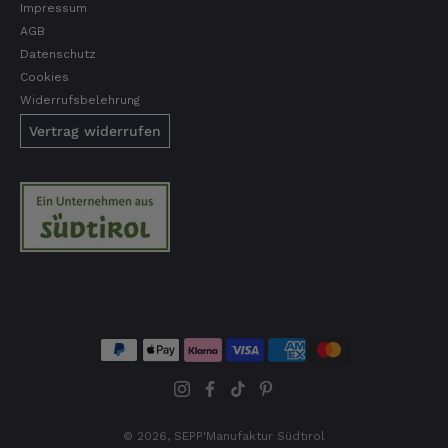
Impressum
AGB
Datenschutz
Wolfgang
Cookies
Verifizierter Kunde
Widerrufsbelehrung
Qualität, Geschmack die Lieferung und die
Verpackung, alles super. Bei kleinen
Vertrag widerrufen
Problemen wurde sofort geholfen. Hier kann
man ohne bedenken bestellen.
7.8.2026
Steffi
Verifizierter Kunde
Sehr gute Produkte und auch eine schnelle
Lieferung. Produkte auch lange haltbar.
7.8.2026
Bernhard
Verifizierter Kunde
© 2026,
SEPP'Manufaktur Südtirol
Die Ware wurde sehr schnell geliefert und ich