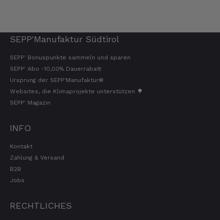
7.8.2026
SEPP'Manufaktur Südtirol
Stefan
Verifizierter Kunde
SEPP' Bonuspunkte sammeln und sparen
Top Ware. Top Lieferung. Immer wieder👍
SEPP' Abo -10,00% Dauerrabatt
7.8.2026
Ursprung der SEPP'Manufaktur®
Websites, die Klimaprojekte unterstützen 🌳
SEPP' Magazin
Silvia
Verifizierter Kunde
Schmeckt alles sehe lecker würde und werde
INFO
immer wieder bestellen. 👍🤤🤤❤️
7.8.2026
Kontakt
Zahlung & Versand
B2B
Ellen
Jobs
Verifizierter Kunde
Eurer Speck 🥓 ist einfach zum reinknien. Der
RECHTLICHES
Geschmack… wie auf Wolke sieben.
7.8.2026