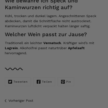
Wie bewahre ich Speck und
Kaminwurzen richtig auf?
Kerstin
Kühl, trocken und dunkel lagern. Angeschnittenen Speck
Verifizierter Kunde
abdecken, damit die Schnittfläche nicht austrocknet.
Die Produkte finde ich immer wieder sehr
Kaminwurzen luftdicht verpackt halten länger saftig.
gut, Bestelle sie wieder 😋
Welcher Wein passt zur Jause?
7.8.2026
Traditionell ein leichter
Vernatsch
. Kräftiger wird’s mit
Lagrein
. Alkoholfrei passt naturtrüber
Apfelsaft
Anonym
hervorragend.
Verifizierter Kunde
Der Schinken ist unser Favorit. Einfach
köstlich und ruckzuck aufgegessen!!!!!!!
Deshalb haben wir einen Vorrat angelegt.
7.8.2026
Tweeten
Teilen
Pin
Ulrich Karl
Verifizierter Kunde
Vorheriger Post
1 A Qualität, preiswert und schnell. Gern
wieder. Danke!