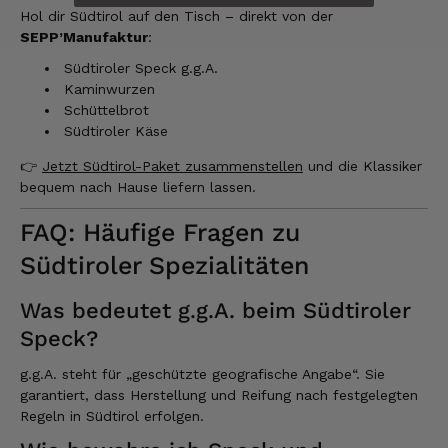
Hol dir Südtirol auf den Tisch – direkt von der
SEPP’Manufaktur
:
Josef
Südtiroler Speck g.g.A.
Verifizierter Kunde
Kaminwurzen
Seit ich SEPP-Manufaktur kenne, bestelle ich
Schüttelbrot
nur noch da. Große Auswahl, für jeden ist
was dabei. Für mich passt die Preis-Leistung
Südtiroler Käse
ebenso. Ich bleib dabei.
👉
Jetzt Südtirol-Paket zusammenstellen
und die Klassiker
8.8.2026
bequem nach Hause liefern lassen.
FAQ: Häufige Fragen zu
Tatsiana
Südtiroler Spezialitäten
Verifizierter Kunde
Schnelle Lieferung.Sehr zufrieden.Danke.
8.8.2026
Was bedeutet g.g.A. beim Südtiroler
Speck?
g.g.A. steht für „geschützte geografische Angabe“. Sie
Jörg
Verifizierter Kunde
garantiert, dass Herstellung und Reifung nach festgelegten
Lecker Probierpaket, schnelle Lieferung. Top
Regeln in Südtirol erfolgen.
8.8.2026