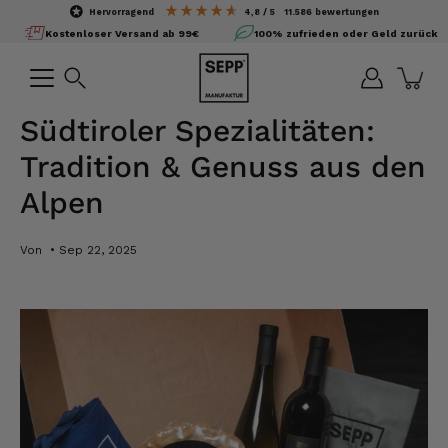
Inhalte
hervorragend
4,8
/ 5
11.586
bewertungen
überspringen
Kostenloser Versand ab 99€
100% zufrieden oder Geld zurück
Suchen
Südtiroler Spezialitäten:
Tradition & Genuss aus den
Alpen
Von
Sep 22, 2025