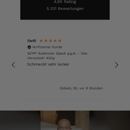
4,85
Rating
5.331
Bewertungen
Steffi
Ulri
Verifizierter Kunde
V
ze
SEPP' Südtiroler Speck g.g.A. - 'Das
SEPP
Herzstück' 450g
Ham
Schmeckt sehr lecker
Seh
ein
unden
Döbeln, DE, vor 8 Stunden