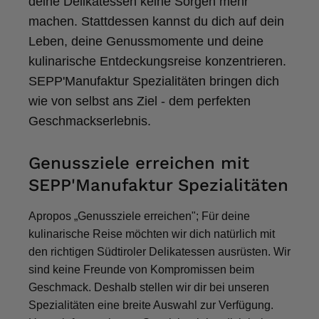
deine Delikatessen keine Sorgen mehr
Elfi
machen. Stattdessen kannst du dich auf dein
Verifizierter Kunde
Man gibt sich sehr viel Mühe mit meine
Leben, deine Genussmomente und deine
Wünsche zu erfüllen !! Vielen Dank dafür!!
kulinarische Entdeckungsreise konzentrieren.
7.8.2026
SEPP'Manufaktur Spezialitäten bringen dich
wie von selbst ans Ziel - dem perfekten
Anonym
Geschmackserlebnis.
Verifizierter Kunde
Bisher alles lecker und gut.
Genussziele erreichen mit
7.8.2026
SEPP'Manufaktur Spezialitäten
Roland
Apropos „Genussziele erreichen"; Für deine
Verifizierter Kunde
kulinarische Reise möchten wir dich natürlich mit
Hallo Ich konnte erst heute mein Paket
den richtigen Südtiroler Delikatessen ausrüsten. Wir
abholen , bin sehr überrascht kann Euch nur
weiter empfehlen Lg Roland Rihaczek
sind keine Freunde von Kompromissen beim
6.8.2026
Geschmack. Deshalb stellen wir dir bei unseren
Spezialitäten eine breite Auswahl zur Verfügung.