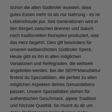
Qualität liefert
Schon die alten Südtiroler wussten, dass
7.8.2026
gutes Essen mehr ist als nur Nahrung - es ist
Lebensfreude pur. Seit Generationen wird in
Christa
den Bergen zwischen Brenner und Salurn
Verifizierter Kunde
nach traditionellen Rezepten produziert, was
Der Schinken schmeckt sehr gut durch die
Bergkräuter. Ich würde mir wünschen
das Herz begehrt. Dies gilt besonders für
einzelne Teile zu bestellen. Meistens sind es
unseren weltberühmten Südtiroler Speck.
Pakete. Bin Rentnerin und brauche nicht so
viel.
Heute gibt es ihn in allen möglichen
7.8.2026
Variationen und Reifegraden, die weltweit
angeboten werden. Bei der SEPP'Manufaktur
findest du Spezialitäten, die perfekt zu allen
Ulrich
Verifizierter Kunde
möglichen Aspekten deines Genusslebens
Tolles Angebot, Qualität und Geschmack -
passen. Unsere Spezialitäten stehen für
Note 1
authentischen Geschmack, alpine Tradition
7.8.2026
und höchste Qualität. So musst du dir um