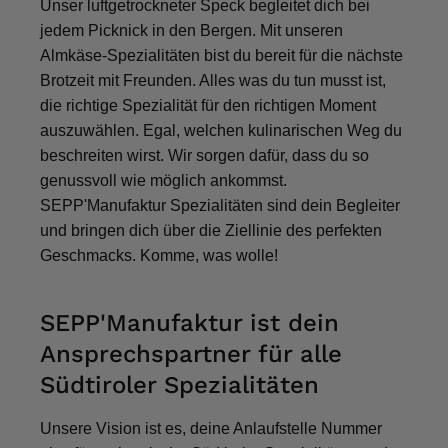
Unser luftgetrockneter Speck begleitet dich bei
Thorsten
jedem Picknick in den Bergen. Mit unseren
Verifizierter Kunde
Almkäse-Spezialitäten bist du bereit für die nächste
Die Abläufe sind super einfach. Die Ware hat
eine sensationelle Qualität und die Lieferung
Brotzeit mit Freunden. Alles was du tun musst ist,
erfolgt schnell und zuverlässig. 👍
die richtige Spezialität für den richtigen Moment
6.8.2026
auszuwählen. Egal, welchen kulinarischen Weg du
beschreiten wirst. Wir sorgen dafür, dass du so
genussvoll wie möglich ankommst.
Alle Bewertungen Lesen
SEPP'Manufaktur Spezialitäten sind dein Begleiter
und bringen dich über die Ziellinie des perfekten
Geschmacks. Komme, was wolle!
SEPP'Manufaktur ist dein
Ansprechspartner für alle
Südtiroler Spezialitäten
Unsere Vision ist es, deine Anlaufstelle Nummer