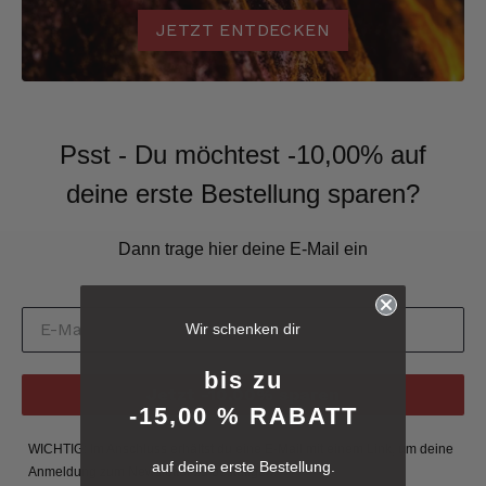
JETZT ENTDECKEN
Psst - Du möchtest -10,00% auf
deine erste Bestellung sparen?
Dann trage hier deine E-Mail ein
6.241
Bewertungen
Wir schenken dir
4,8
rating
6.241
bewertungen
bis zu
Jetzt -10,00% sparen
-15,00 % RABATT
reviews-io
WICHTIG: Im Anschluss erhältst du eine E-Mail mit einem Link, um deine
auf deine erste Bestellung.
Anmeldung zum Newsletter zu bestätigen.
4.8
/ 5