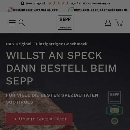
Inhalte
hervorragend
4,8
/ 5
11.571
bewertungen
überspringen
Kostenloser Versand ab 99€
100% zufrieden oder Geld zurück
Suchen
DAS Original - Einzigartiger Geschmack
WILLST AN SPECK
DANN BESTELL BEIM
SEPP
FÜR VIELE DIE BESTEN SPEZIALITÄTEN
SÜDTIROLS
Unsere Spezialitäten