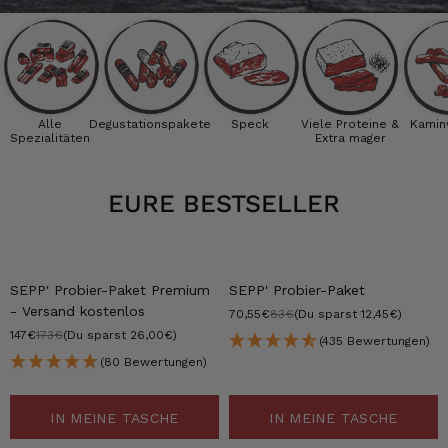
Alle
Degustationspakete
Speck
Viele Proteine &
Kamin
Spezialitäten
Extra mager
EURE BESTSELLER
-15%
-15%
SEPP' Probier-Paket Premium
SEPP' Probier-Paket
- Versand kostenlos
70,55€
83€
(Du sparst 12,45€)
147€
173€
(Du sparst 26,00€)
(435 Bewertungen)
(80 Bewertungen)
IN MEINE TASCHE
IN MEINE TASCHE