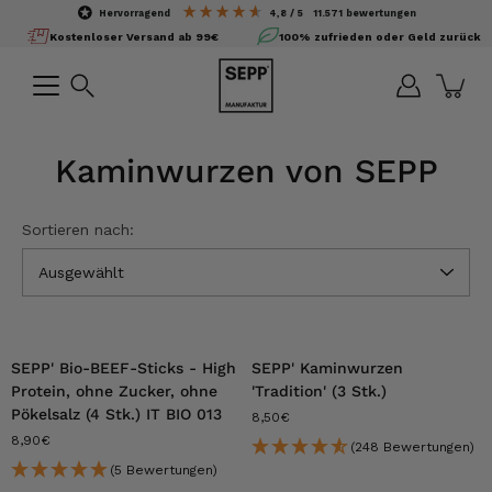
Inhalte
hervorragend
4,8
/ 5
11.571
bewertungen
überspringen
Kostenloser Versand ab 99€
100% zufrieden oder Geld zurück
Suchen
Kaminwurzen von SEPP
Sortieren nach:
Ausgewählt
SEPP' Bio-BEEF-Sticks - High
SEPP' Kaminwurzen
Protein, ohne Zucker, ohne
'Tradition' (3 Stk.)
Pökelsalz (4 Stk.) IT BIO 013
8,50€
8,90€
(248 Bewertungen)
(5 Bewertungen)