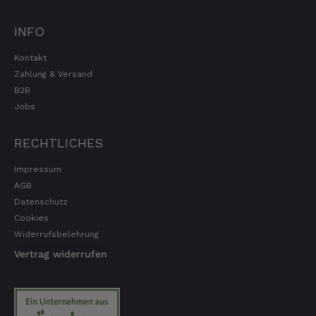
Note 1
INFO
7.8.2026
Kontakt
Zahlung & Versand
Elfi
B2B
Verifizierter Kunde
Man gibt sich sehr viel Mühe mit meine
Jobs
Wünsche zu erfüllen !! Vielen Dank dafür!!
7.8.2026
RECHTLICHES
Impressum
Anonym
AGB
Verifizierter Kunde
Datenschutz
Bisher alles lecker und gut.
Cookies
7.8.2026
Widerrufsbelehrung
Vertrag widerrufen
Roland
Verifizierter Kunde
Hallo Ich konnte erst heute mein Paket