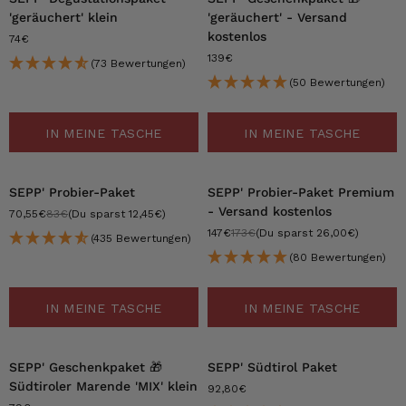
'geräuchert' klein
'geräuchert' - Versand
kostenlos
74€
139€
(73 Bewertungen)
(50 Bewertungen)
IN MEINE TASCHE
IN MEINE TASCHE
-15%
-15%
SEPP' Probier-Paket
SEPP' Probier-Paket Premium
- Versand kostenlos
70,55€
83€
(Du sparst 12,45€)
147€
173€
(Du sparst 26,00€)
(435 Bewertungen)
(80 Bewertungen)
IN MEINE TASCHE
IN MEINE TASCHE
SEPP' Geschenkpaket 🎁
SEPP' Südtirol Paket
Südtiroler Marende 'MIX' klein
92,80€