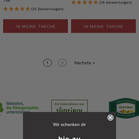
79€
(28 Bewertungen)
(25 Bewertungen)
IN MEINE TASCHE
IN MEINE TASCHE
1
2
Nächste »
6.241
Bewertungen
Wir schenken dir
4,8
rating
6.241
bewertungen