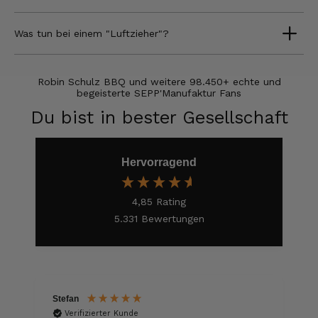
1 A Qualität, preiswert und schnell. Gern
wieder. Danke!
Was tun bei einem "Luftzieher"?
7.8.2026
Robin Schulz BBQ und weitere 98.450+ echte und
Stefan
begeisterte SEPP'Manufaktur Fans
Verifizierter Kunde
Du bist in bester Gesellschaft
Top Ware. Top Lieferung. Immer wieder👍
7.8.2026
Hervorragend
Silvia
Verifizierter Kunde
4,85
Rating
Schmeckt alles sehe lecker würde und werde
5.331
Bewertungen
immer wieder bestellen. 👍🤤🤤❤️
7.8.2026
Ellen
Stefan
S
Verifizierter Kunde
Verifizierter Kunde