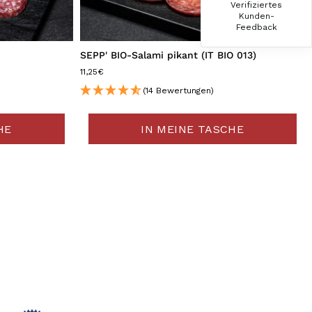
Verifiziertes
Die Produkte finde ich immer wieder sehr
Kunden-
gut, Bestelle sie wieder 😋
Feedback
7.8.2026
SEPP' BIO-Salami pikant (IT BIO 013)
11,25€
Anonym
(14 Bewertungen)
Verifizierter Kunde
Der Schinken ist unser Favorit. Einfach
HE
IN MEINE TASCHE
köstlich und ruckzuck aufgegessen!!!!!!!
Deshalb haben wir einen Vorrat angelegt.
7.8.2026
Ulrich Karl
Verifizierter Kunde
1 A Qualität, preiswert und schnell. Gern
wieder. Danke!
7.8.2026