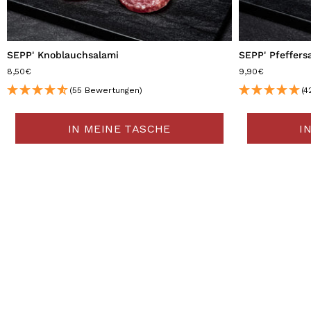
SEPP' Knoblauchsalami
SEPP' Pfeffers
8,50€
9,90€
(55 Bewertungen)
(4
IN MEINE TASCHE
I