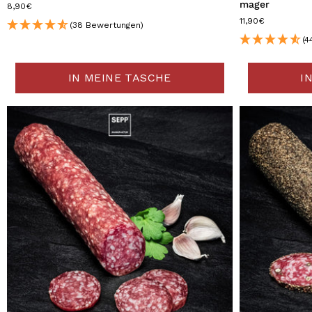
mager
8,90€
11,90€
(38 Bewertungen)
(4
IN MEINE TASCHE
I