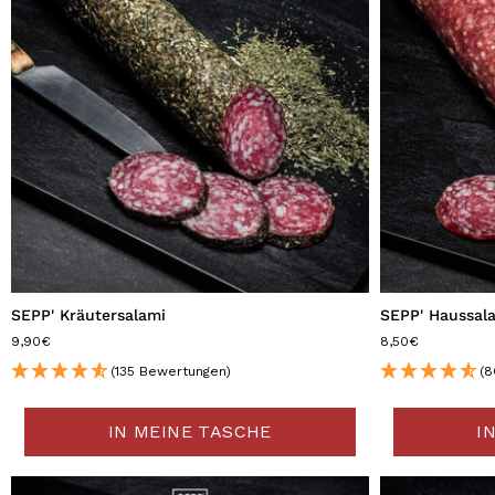
SEPP' Kräutersalami
SEPP' Haussal
9,90€
8,50€
(135 Bewertungen)
(8
IN MEINE TASCHE
I