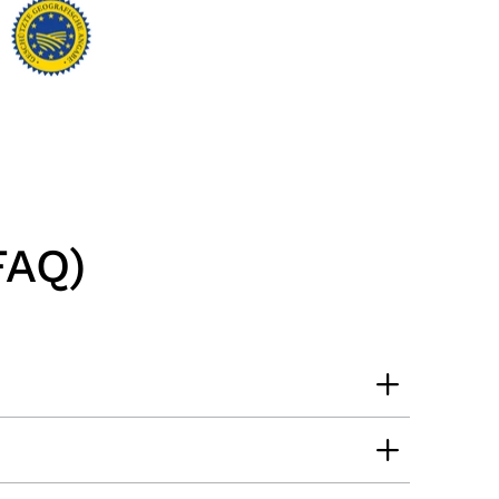
Stefan
Verifizierter Kunde
Top Ware. Top Lieferung. Immer wieder👍
7.8.2026
Silvia
Verifizierter Kunde
Schmeckt alles sehe lecker würde und werde
immer wieder bestellen. 👍🤤🤤❤️
7.8.2026
FAQ)
Ellen
Verifizierter Kunde
Eurer Speck 🥓 ist einfach zum reinknien. Der
Geschmack… wie auf Wolke sieben.
7.8.2026
Wolfgang