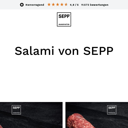
hervorragend
4,8
/ 5
11.573
bewertungen
Salami von SEPP