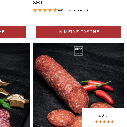
9,90€
(40 Bewertungen)
HE
IN MEINE TASCHE
6.241
Bewertungen
4,8
rating
6.242
bewertungen
reviews-io
4.8
/ 5
Kerstin
Verifizierter Kunde