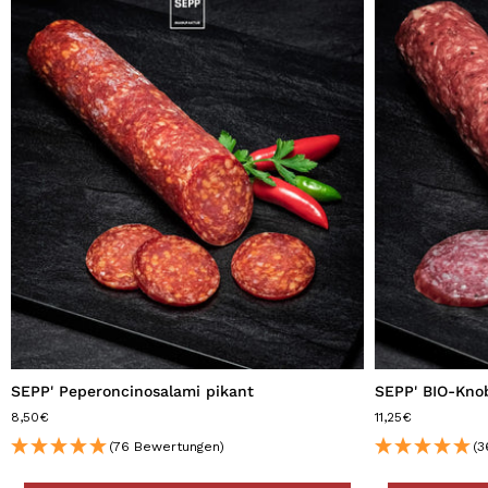
SEPP' Peperoncinosalami pikant
SEPP' BIO-Knob
8,50€
11,25€
(76 Bewertungen)
(3