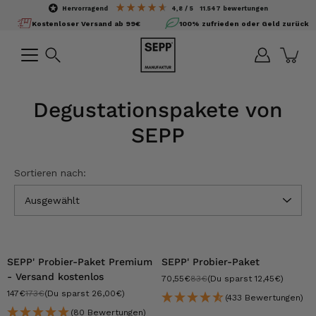
Inhalte
hervorragend
4,8
/ 5
11.547
bewertungen
überspringen
Kostenloser Versand ab 99€
100% zufrieden oder Geld zurück
Suchen
Degustationspakete von
SEPP
Sortieren nach:
Ausgewählt
-15%
-15%
SEPP' Probier-Paket Premium
SEPP' Probier-Paket
- Versand kostenlos
70,55€
83€
(Du sparst 12,45€)
147€
173€
(Du sparst 26,00€)
(433 Bewertungen)
(80 Bewertungen)