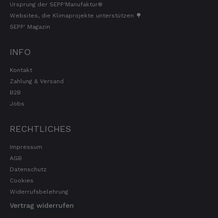
Ursprung der SEPP'Manufaktur®
ersuchen , die Post in Anspruch zu nehmen.
Websites, die Klimaprojekte unterstützen 🌳
Da wäre ich auch bereit die Transportkosten
zu tragen. Mit freundlichen Grüßen Jörg
SEPP' Magazin
4.8.2026
INFO
Kontakt
Markus
Verifizierter Kunde
Zahlung & Versand
Hervorragende Qualität mit Geschmack
B2B
4.8.2026
Jobs
RECHTLICHES
Dorothea
Verifizierter Kunde
Impressum
Erstklassige Ware Hervorragende Qualität
AGB
Sehr gutes Preis Leistungsverhältnis
Datenschutz
Cookies
4.8.2026
Widerrufsbelehrung
Vertrag widerrufen