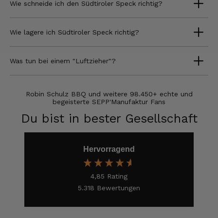
Wie schneide ich den Südtiroler Speck richtig?
Hans-Jürgen
Verifizierter Kunde
alles super geschmeckt
Wie lagere ich Südtiroler Speck richtig?
6.8.2026
Was tun bei einem "Luftzieher"?
Frank
Verifizierter Kunde
Robin Schulz BBQ und weitere 98.450+ echte und
Was ich bisher gegessen habe, war sehr
begeisterte SEPP'Manufaktur Fans
lecker!
Du bist in bester Gesellschaft
6.8.2026
Hervorragend
Heinrich
Verifizierter Kunde
der Schinken war fest und kernig
4,85
Rating
ausgewogener Geschmack- ich habe schon
wieder nachbestellt.
5.318
Bewertungen
5.8.2026