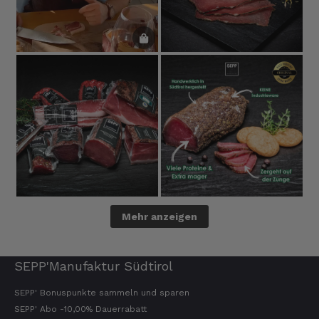
4.8.2026
Sven
Verifizierter Kunde
Die Qualität ist super und der Geschmack ist
wie in den Dolomieten.
4.8.2026
Hans Joerg
Verifizierter Kunde
Über die Produkte brauchen wir nicht zu
diskutieren, soweit schon probiert alles
Mehr anzeigen
Spitze. Der einzige Wermutstropfen ist die
Zustellung durch GLS. Dieses
Transportunternehmen ist das
unzuverlässigste das es gibt. Die liefern
SEPP'Manufaktur Südtirol
Pakete die an Privatadressen gesandt
werden meistens zu Abholstationen. Es hat
SEPP' Bonuspunkte sammeln und sparen
mir Mühe gekostet das Paket wenigstens an
die Haustüre abgestellt zu bekommen. Bei
SEPP' Abo -10,00% Dauerrabatt
eventueller Wiederbestellung werde ich Sie