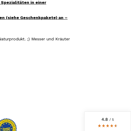
pezialitäten in einer
en (siehe Geschenkpakete) an –
Naturprodukt. ;) Messer und Kräuter
6.247
Bewertungen
4,8
rating
6.247
bewertungen
reviews-io
4.8
/ 5
Werner
Verifizierter Kunde