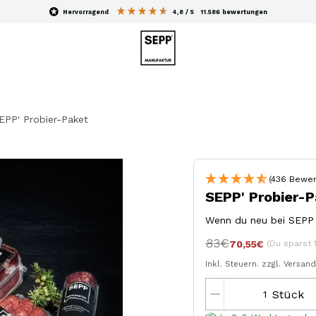
hervorragend
4,8
/ 5
11.586
bewertungen
EPP' Probier-Paket
(436 Bewer
SEPP' Probier-
Wenn du neu bei SEPP b
83€
(Du sparst 
70,55€
Inkl. Steuern.
zzgl. Versan
Stück