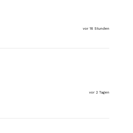
Der Schinken ist unser Favorit. Einfach
köstlich und ruckzuck aufgegessen!!!!!!!
Deshalb haben wir einen Vorrat angelegt.
7.8.2026
vor 18 Stunden
Ulrich Karl
Verifizierter Kunde
1 A Qualität, preiswert und schnell. Gern
wieder. Danke!
7.8.2026
Stefan
Verifizierter Kunde
vor 2 Tagen
Top Ware. Top Lieferung. Immer wieder👍
7.8.2026
Silvia
Verifizierter Kunde