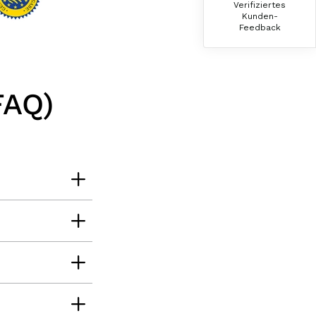
Verifiziertes
War alles lecker, der Brettlspeck war aber
Kunden-
der Favorit, etwas Fett muss sein
Feedback
8.8.2026
FAQ)
Helmut
Verifizierter Kunde
Sehr gute Originalqualität
8.8.2026
Josef
Verifizierter Kunde
Seit ich SEPP-Manufaktur kenne, bestelle ich
nur noch da. Große Auswahl, für jeden ist
was dabei. Für mich passt die Preis-Leistung
ebenso. Ich bleib dabei.
8.8.2026