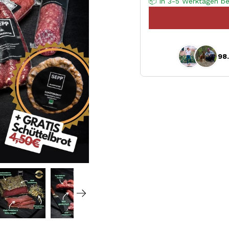
📦 In 3-5 Werktagen be
98