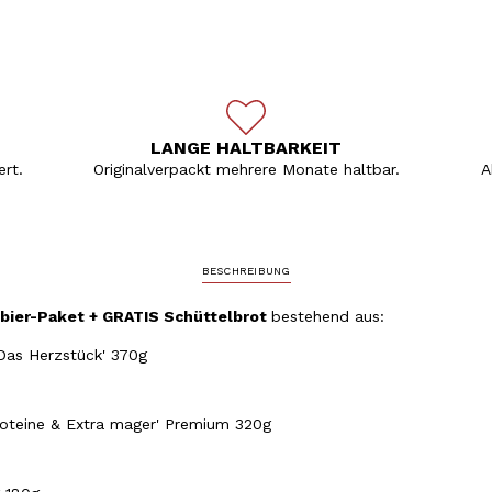
LANGE HALTBARKEIT
rt.
Originalverpackt mehrere Monate haltbar.
A
BESCHREIBUNG
bier-Paket
+ GRATIS Schüttelbrot
bestehend aus:
'Das Herzstück' 370g
Proteine & Extra mager' Premium 320g