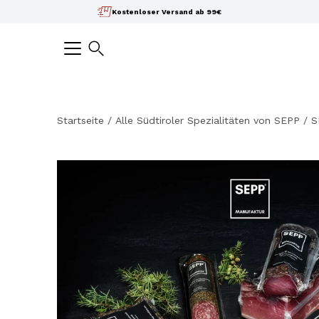
Inhalte
Kostenloser Versand ab 99€
überspringen
Suchen
Startseite
/
Alle Südtiroler Spezialitäten von SEPP
/
S
Bild-
Lightbox
öffnen