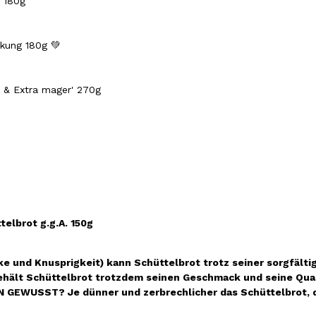
 180g
kung 180g 💚
ne & Extra mager' 270g
elbrot g.g.A. 150g
e und Knusprigkeit) kann Schüttelbrot trotz seiner sorgfälti
behält Schüttelbrot trotzdem seinen Geschmack und seine Qua
 GEWUSST? Je dünner und zerbrechlicher das Schüttelbrot, de