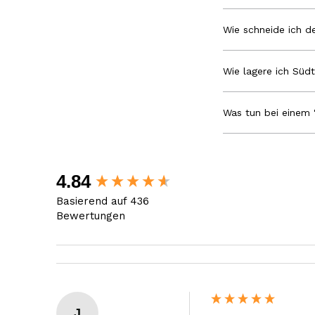
Wie schneide ich de
Wie lagere ich Südt
Was tun bei einem 
New content loaded
4.84
Basierend auf 436
Bewertungen
J