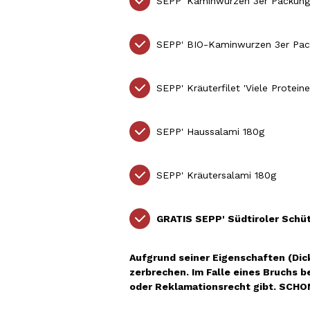
SEPP' Kaminwurzen 3er Packung
SEPP' BIO-Kaminwurzen 3er Pac
SEPP' Kräuterfilet 'Viele Protei
SEPP' Haussalami 180g
SEPP' Kräutersalami 180g
GRATIS SEPP' Südtiroler Schütt
Aufgrund seiner Eigenschaften (Dick
zerbrechen. Im Falle eines Bruchs 
oder Reklamationsrecht gibt. SCHON