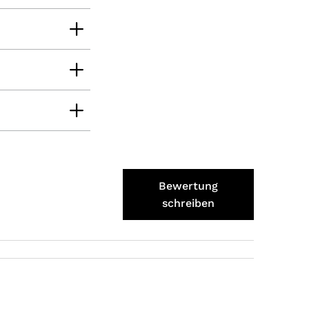
Tatsiana
Verifizierter Kunde
Schnelle Lieferung.Sehr zufrieden.Danke.
8.8.2026
Jörg
Verifizierter Kunde
Lecker Probierpaket, schnelle Lieferung. Top
8.8.2026
Bewertung
Kerstin
Verifizierter Kunde
schreiben
Die Produkte finde ich immer wieder sehr
gut, Bestelle sie wieder 😋
7.8.2026
Anonym
Verifizierter Kunde