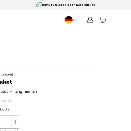
100% zufrieden oder Geld zurück
DE
Sprache
tungen)
Paket
ist – fang hier an
12,45€)
dkosten