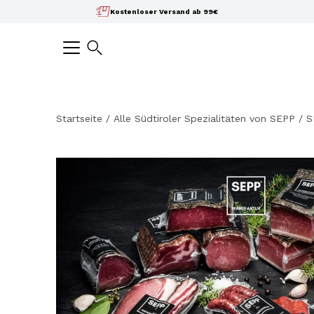
Inhalte
Kostenloser Versand ab 99€
überspringen
Suchen
Startseite
/
Alle Südtiroler Spezialitäten von SEPP
/
S
Bild-
Lightbox
öffnen