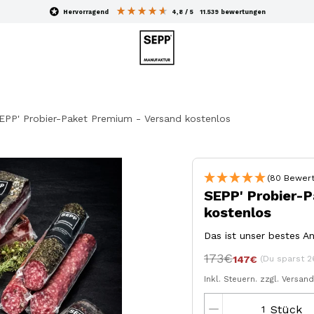
hervorragend
4,8
/ 5
11.539
bewertungen
EPP' Probier-Paket Premium - Versand kostenlos
(80 Bewert
SEPP' Probier-
kostenlos
Das ist unser bestes An
173€
(Du sparst 2
147€
Inkl. Steuern.
zzgl. Versan
Stück