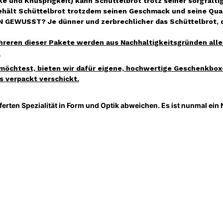
e und Knusprigkeit) kann Schüttelbrot trotz seiner sorgfälti
behält Schüttelbrot trotzdem seinen Geschmack und seine Qua
 GEWUSST? Je dünner und zerbrechlicher das Schüttelbrot, de
eren dieser Pakete werden aus Nachhaltigkeitsgründen alle S
.
öchtest, bieten wir dafür eigene, hochwertige Geschenkbox
 verpackt verschickt.
ferten Spezialität in Form und Optik abweichen. Es ist nunmal ein