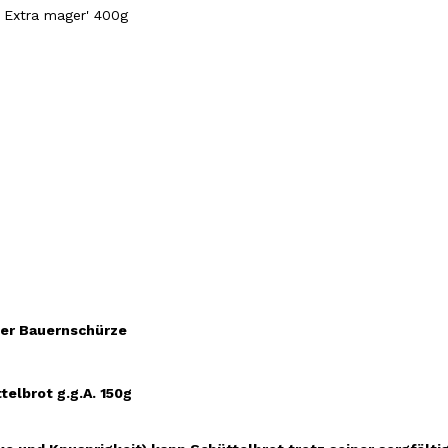
 & Extra mager' 400g
ler Bauernschürze
elbrot g.g.A. 150g