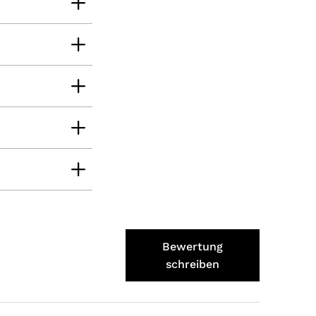
Norbert
Verifizierter Kunde
Qualität hervorragend, leider ist der Versand
nach Deutschland mit GLS unterirdisch. Bitte
auf DHL umstellen, auch wenn die
Versandkosten dadurch höher sein sollten.
5.8.2026
Manfred
Verifizierter Kunde
Eine super Qualität, klasse im Geschmack,
werde wieder bestellen....bin sehr zufrieden
4.8.2026
Bewertung
schreiben
Sven
Verifizierter Kunde
Die Qualität ist super und der Geschmack ist
wie in den Dolomieten.