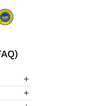
Frank
Verifizierter Kunde
Was ich bisher gegessen habe, war sehr
lecker!
6.8.2026
Heinrich
Verifizierter Kunde
der Schinken war fest und kernig
ausgewogener Geschmack- ich habe schon
FAQ)
wieder nachbestellt.
5.8.2026
Josef
Verifizierter Kunde
Lieferung funktioniert gut. Geschmack und
Qualität sehr gut. Ich habe schon vieles
probiert und auch wieder bestellt.
5.8.2026