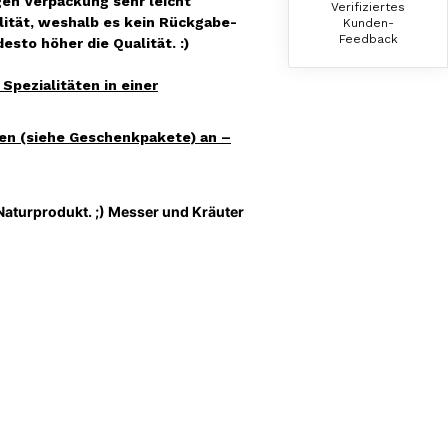
gen Verpackung sehr leicht
Verifiziertes
Hallo Ich konnte erst heute mein Paket
lität, weshalb es kein Rückgabe-
Kunden-
abholen , bin sehr überrascht kann Euch nur
Feedback
sto höher die Qualität. :)
weiter empfehlen Lg Roland Rihaczek
6.8.2026
pezialitäten in einer
en (siehe Geschenkpakete) an –
Thorsten
Verifizierter Kunde
Die Abläufe sind super einfach. Die Ware hat
eine sensationelle Qualität und die Lieferung
 Naturprodukt. ;) Messer und Kräuter
erfolgt schnell und zuverlässig. 👍
6.8.2026
Hans-Jürgen
Verifizierter Kunde
alles super geschmeckt
6.8.2026