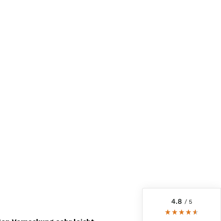
6.228
Bewertungen
4,8
rating
6.226
bewertungen
reviews-io
4.8
/ 5
Roland
Verifizierter Kunde