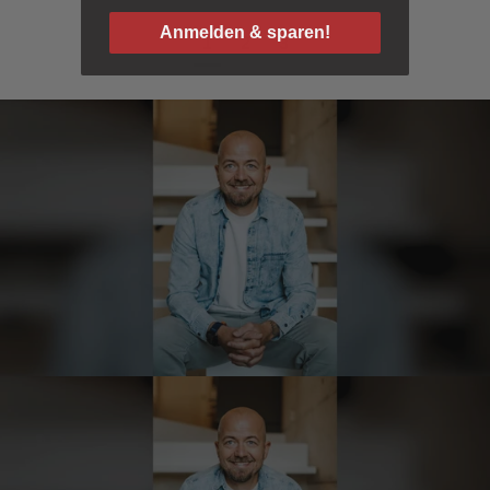
Verifizierter Kunde
Qualität, Geschmack die Lieferung und die
Anmelden & sparen!
Verpackung, alles super. Bei kleinen
1
2
3
Problemen wurde sofort geholfen. Hier kann
man ohne bedenken bestellen.
7.8.2026
Steffi
Verifizierter Kunde
Sehr gute Produkte und auch eine schnelle
Lieferung. Produkte auch lange haltbar.
7.8.2026
Bernhard
Verifizierter Kunde
Die Ware wurde sehr schnell geliefert und ich
habe sie dann auch gleich probiert und es ist
natürlich ein wunderbarer Geschmack aus
Tirol und ich bin froh, dass sie so eine gute
Qualität liefert