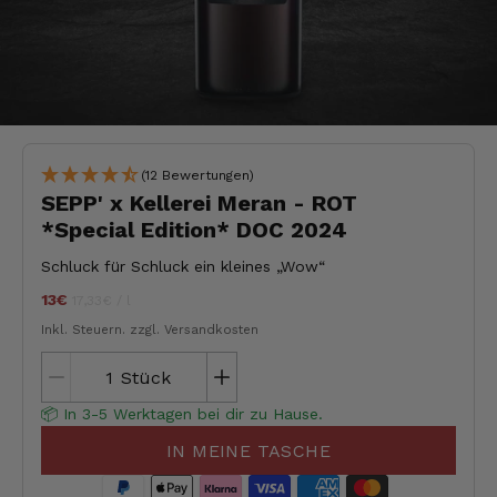
(12 Bewertungen)
SEPP' x Kellerei Meran - ROT
*Special Edition* DOC 2024
Schluck für Schluck ein kleines „Wow“
13€
Stückpreis
pro
jeder
17,33€
/
l
Inkl. Steuern.
zzgl. Versandkosten
Stück
📦 In 3-5 Werktagen bei dir zu Hause.
IN MEINE TASCHE