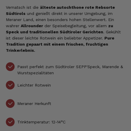
Vernatsch ist die
älteste autochthone rote Rebsorte
Südtirols
und genießt direkt in unserer Umgebung, im
Meraner Land, einen besonders hohen Stellenwert. Ein
wahrer
Allrounder
der Speisebegleitung, vor allem
zu
Speck und traditionellen Südtiroler Gerichten
. Gekühlt
ist dieser leichte Rotwein ein beliebter Appetizer.
Pure
Tradition gepaart mit einem frischen, fruchtigen
Trinkerlebnis.
Passt perfekt zum Südtiroler SEPP'Speck, Marende &
Wurstspezialitäten
Leichter Rotwein
Meraner Herkunft
Trinktemperatur: 12-14°C