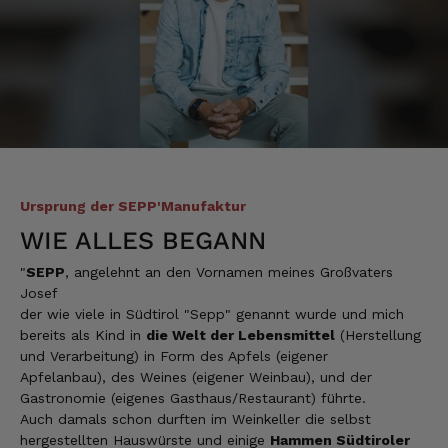
7.8.2026
Christa
Verifizierter Kunde
Der Schinken schmeckt sehr gut durch die
Bergkräuter. Ich würde mir wünschen
einzelne Teile zu bestellen. Meistens sind es
Pakete. Bin Rentnerin und brauche nicht so
viel.
7.8.2026
Ursprung der SEPP'Manufaktur
WIE ALLES BEGANN
"
SEPP
, angelehnt an den Vornamen meines Großvaters
Ulrich
Josef
Verifizierter Kunde
der wie viele in Südtirol "Sepp" genannt wurde und mich
Tolles Angebot, Qualität und Geschmack -
Note 1
bereits als Kind in
die Welt der Lebensmittel
(Herstellung
und Verarbeitung) in Form des Apfels (eigener
7.8.2026
Apfelanbau), des Weines (eigener Weinbau), und der
Gastronomie (eigenes Gasthaus/Restaurant) führte.
Auch damals schon durften im Weinkeller die selbst
Elfi
hergestellten Hauswürste und einige
Hammen Südtiroler
Verifizierter Kunde