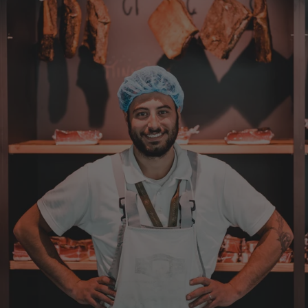
Verifizierter Kunde
der Schinken war fest und kernig
ausgewogener Geschmack- ich habe schon
wieder nachbestellt.
5.8.2026
Josef
Verifizierter Kunde
Lieferung funktioniert gut. Geschmack und
Qualität sehr gut. Ich habe schon vieles
probiert und auch wieder bestellt.
5.8.2026
Norbert
Verifizierter Kunde
Qualität hervorragend, leider ist der Versand
nach Deutschland mit GLS unterirdisch. Bitte
auf DHL umstellen, auch wenn die
Versandkosten dadurch höher sein sollten.
5.8.2026