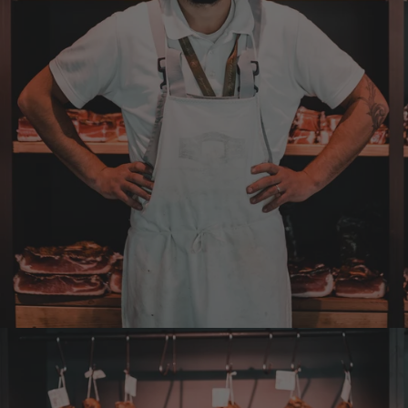
Verifizierter Kunde
Die Abläufe sind super einfach. Die Ware hat
eine sensationelle Qualität und die Lieferung
erfolgt schnell und zuverlässig. 👍
6.8.2026
Hans-Jürgen
Verifizierter Kunde
alles super geschmeckt
6.8.2026
Frank
Verifizierter Kunde
Was ich bisher gegessen habe, war sehr
lecker!
6.8.2026
Heinrich