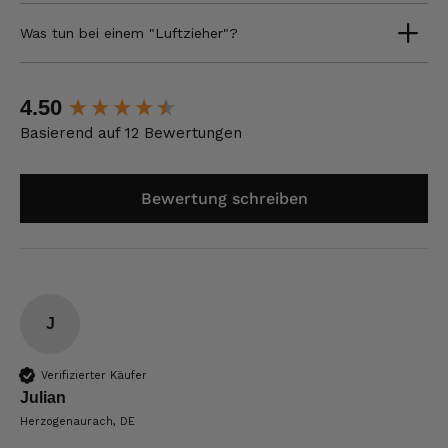
Was tun bei einem "Luftzieher"?
New content loaded
4.50
Basierend auf 12 Bewertungen
Bewertung schreiben
J
Verifizierter Käufer
Julian
Herzogenaurach, DE