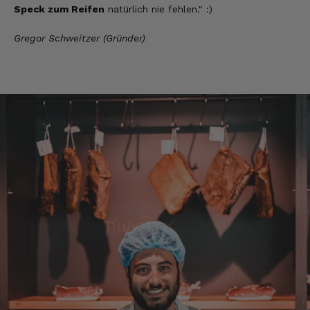
Speck zum Reifen
natürlich nie fehlen." :)
Man gibt sich sehr viel Mühe mit meine
Wünsche zu erfüllen !! Vielen Dank dafür!!
Gregor Schweitzer (Gründer)
7.8.2026
Anonym
Verifizierter Kunde
Bisher alles lecker und gut.
7.8.2026
Roland
Verifizierter Kunde
Hallo Ich konnte erst heute mein Paket
abholen , bin sehr überrascht kann Euch nur
weiter empfehlen Lg Roland Rihaczek
6.8.2026
Thorsten