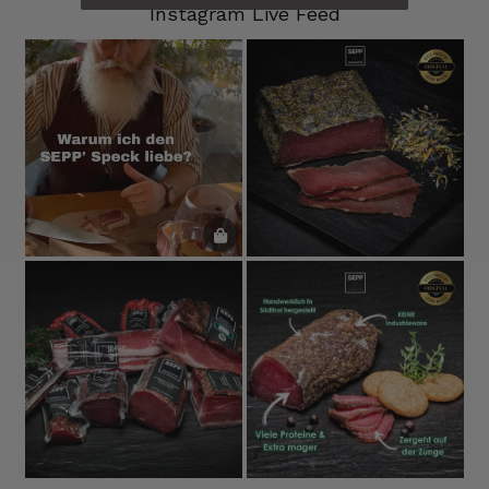
Instagram Live Feed
7.8.2026
Ulrich Karl
Verifizierter Kunde
1 A Qualität, preiswert und schnell. Gern
wieder. Danke!
7.8.2026
Stefan
Verifizierter Kunde
Top Ware. Top Lieferung. Immer wieder👍
7.8.2026
Silvia
Verifizierter Kunde
Schmeckt alles sehe lecker würde und werde
immer wieder bestellen. 👍🤤🤤❤️