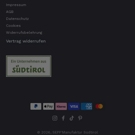
Sehr gute Produkte und auch eine schnelle
Impressum
Lieferung. Produkte auch lange haltbar.
AGB
7.8.2026
Datenschutz
Cookies
Widerrufsbelehrung
Bernhard
Vertrag widerrufen
Verifizierter Kunde
Die Ware wurde sehr schnell geliefert und ich
habe sie dann auch gleich probiert und es ist
natürlich ein wunderbarer Geschmack aus
Tirol und ich bin froh, dass sie so eine gute
Qualität liefert
7.8.2026
Christa
Verifizierter Kunde
Der Schinken schmeckt sehr gut durch die
Bergkräuter. Ich würde mir wünschen
einzelne Teile zu bestellen. Meistens sind es
Pakete. Bin Rentnerin und brauche nicht so
viel.
© 2026,
SEPP'Manufaktur Südtirol