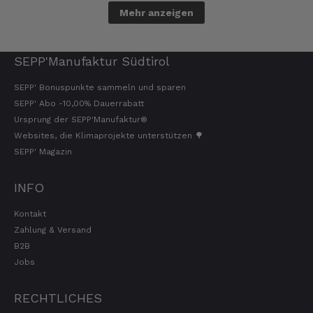
7.8.2026
Mehr anzeigen
Ellen
SEPP'Manufaktur Südtirol
Verifizierter Kunde
Eurer Speck 🥓 ist einfach zum reinknien. Der
SEPP' Bonuspunkte sammeln und sparen
Geschmack… wie auf Wolke sieben.
SEPP' Abo -10,00% Dauerrabatt
7.8.2026
Ursprung der SEPP'Manufaktur®
Websites, die Klimaprojekte unterstützen 🌳
SEPP' Magazin
Wolfgang
Verifizierter Kunde
INFO
Qualität, Geschmack die Lieferung und die
Verpackung, alles super. Bei kleinen
Problemen wurde sofort geholfen. Hier kann
Kontakt
man ohne bedenken bestellen.
Zahlung & Versand
7.8.2026
B2B
Jobs
Steffi
RECHTLICHES
Verifizierter Kunde