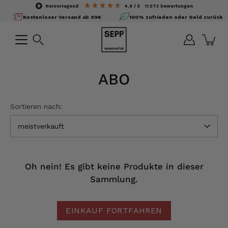
Inhalte
hervorragend
4,8
/ 5
11.573
bewertungen
überspringen
Kostenloser Versand ab 99€
100% zufrieden oder Geld zurück
Suchen
ABO
Sortieren nach:
meistverkauft
Oh nein! Es gibt keine Produkte in dieser
Sammlung.
EINKAUF FORTFAHREN