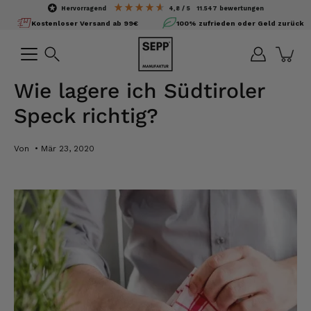
Inhalte
hervorragend
4,8
/ 5
11.547
bewertungen
überspringen
Kostenloser Versand ab 99€
100% zufrieden oder Geld zurück
Suchen
Wie lagere ich Südtiroler
Speck richtig?
Von
Mär 23, 2020