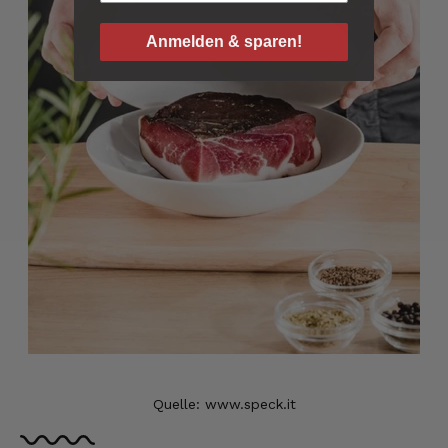
Verifizierter Kunde
Bisher alles lecker und gut.
Anmelden & sparen!
7.8.2026
Roland
Verifizierter Kunde
Hallo Ich konnte erst heute mein Paket
abholen , bin sehr überrascht kann Euch nur
weiter empfehlen Lg Roland Rihaczek
6.8.2026
Thorsten
Verifizierter Kunde
Die Abläufe sind super einfach. Die Ware hat
eine sensationelle Qualität und die Lieferung
erfolgt schnell und zuverlässig. 👍
6.8.2026
Quelle: www.speck.it