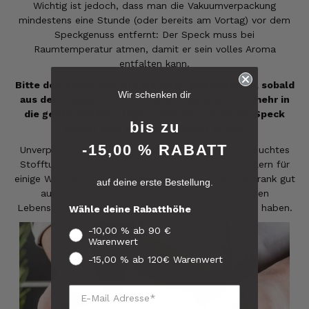
Wichtig ist jedoch, dass man die Vakuumverpackung
mindestens eine Stunde (oder bereits am Vortag) vor dem
Speckgenuss entfernt: Der Speck muss bei
Raumtemperatur atmen, damit er sein volles Aroma
entfalten kann.
6.231
Bewertungen
Bitte den Speck und alle weiteren Spezialitäten, sobald
Wir schenken dir
aus dem Vakuum entfernt, anschließend nicht mehr in
die geöffnete Folie legen. Dadurch würde der Speck
4,8
rating
6.229
bewertungen
bis zu
wieder eine Schimmelschicht bilden.
-15,00 % RABATT
Unverpackt lässt sich der Südtiroler Speck in ein feuchtes
reviews-io
Stofftuch gewickelt oder zwischen zwei tiefen Tellern für
einige Wochen an einem kühlen Ort oder im Kühlschrank gut
auf deine erste Bestellung.
4.8
/ 5
aufbewahren. Der Speck sollte dann nicht neben
Elfi
Lebensmitteln liegen, die einen starken Eigengeruch haben.
Wähle deine Rabatthöhe
Verifizierter Kunde
Verifiziertes
Man gibt sich sehr viel Mühe mit meine
-10,00 % ab 90 €
Kunden-
Wünsche zu erfüllen !! Vielen Dank dafür!!
Warenwert
Feedback
7.8.2026
-15,00 % ab 120€ Warenwert
Anonym