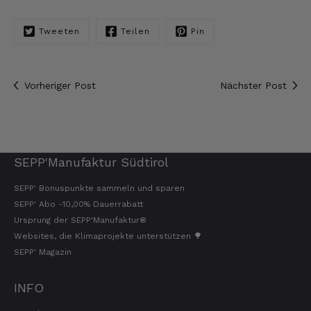
Hans-Jürgen
Verifizierter Kunde
Tweeten
Teilen
Pin
alles super geschmeckt
6.8.2026
Vorheriger Post
Nächster Post
Frank
Verifizierter Kunde
Was ich bisher gegessen habe, war sehr
lecker!
SEPP'Manufaktur Südtirol
6.8.2026
SEPP' Bonuspunkte sammeln und sparen
SEPP' Abo -10,00% Dauerrabatt
Heinrich
Ursprung der SEPP'Manufaktur®
Verifizierter Kunde
Websites, die Klimaprojekte unterstützen 🌳
der Schinken war fest und kernig
ausgewogener Geschmack- ich habe schon
SEPP' Magazin
wieder nachbestellt.
5.8.2026
INFO