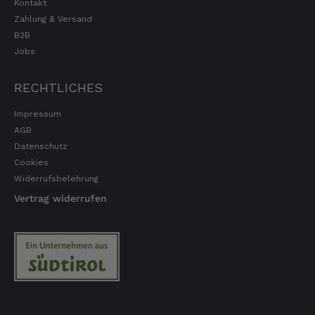
Kontakt
Josef
Zahlung & Versand
Verifizierter Kunde
B2B
Lieferung funktioniert gut. Geschmack und
Jobs
Qualität sehr gut. Ich habe schon vieles
probiert und auch wieder bestellt.
5.8.2026
RECHTLICHES
Impressum
AGB
Norbert
Datenschutz
Verifizierter Kunde
Qualität hervorragend, leider ist der Versand
Cookies
nach Deutschland mit GLS unterirdisch. Bitte
Widerrufsbelehrung
auf DHL umstellen, auch wenn die
Versandkosten dadurch höher sein sollten.
Vertrag widerrufen
5.8.2026
Manfred
Verifizierter Kunde
Eine super Qualität, klasse im Geschmack,
werde wieder bestellen....bin sehr zufrieden