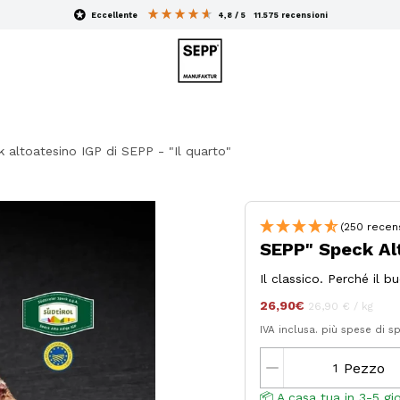
eccellente
4,8 / 5
11.575
recensioni
 altoatesino IGP di SEPP - "Il quarto"
(250 recens
SEPP" Speck Alto
Il classico. Perché il 
26,90€
Prezzo
per
ogni
26,90 €
/
kg
unitario
IVA inclusa.
più spese di s
Pezzo
📦 A casa tua in 3-5 gior