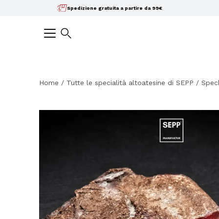
Salta
Spedizione gratuita a partire da 99€
il
contenuto
Ricerca
Home
/
Tutte le specialità altoatesine di SEPP
/
Speck
Apri
la
lightbox
dell'immagine