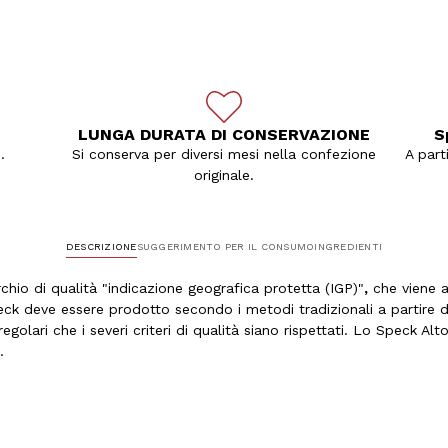
LUNGA DURATA DI CONSERVAZIONE
S
.
Si conserva per diversi mesi nella confezione
A part
originale.
DESCRIZIONE
SUGGERIMENTO PER IL CONSUMO
INGREDIENTI
chio di qualità "indicazione geografica protetta (IGP)"
,
che viene a
peck deve essere prodotto secondo i metodi tradizionali a partire d
 regolari che i severi criteri di qualità siano rispettati. Lo Speck
.