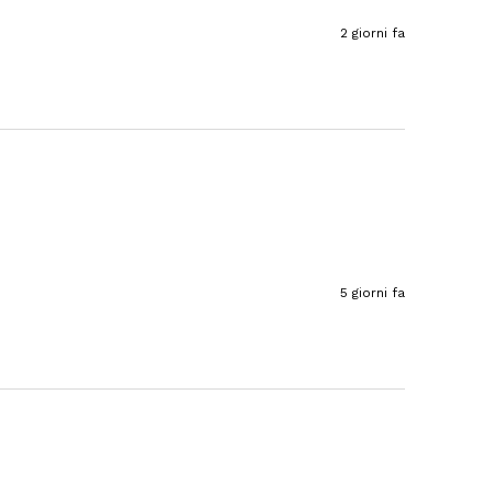
2 giorni fa
Ulrich Karl
Cliente verificato
Qualità di prima scelta, conveniente e
veloce. Ci tornerò volentieri. Grazie!
7.8.2026
Stefan
Cliente verificato
Prodotti eccellenti. Consegna eccellente.
Sempre così👍
5 giorni fa
7.8.2026
Silvia
Cliente verificato
È tutto buonissimo, sembra delizioso e lo
ordinerò sicuramente ancora. 👍🤤🤤❤️
7.8.2026