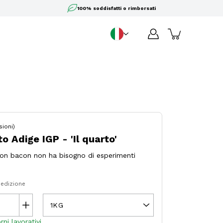
100% soddisfatti o rimborsati
IT
Lingua
ioni)
 Adige IGP - 'Il quarto'
buon bacon non ha bisogno di esperimenti
pedizione
1KG
ni lavorativi.