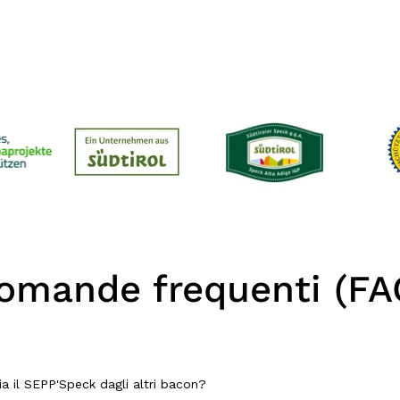
Risparmi ora
omande frequenti (FA
Non siete ancora convinti?
-10,00%
sul vostro pr
zia il SEPP'Speck dagli altri bacon?