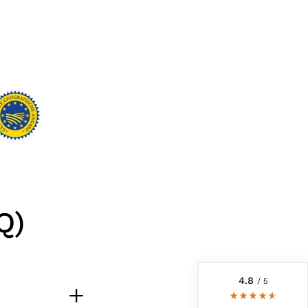
6.244
recensioni
 il -10,00%!
Q)
4,8
valutazione
6.243
recensioni
 Forse un
buono SEPP's del
imo ordine vi aiuterà?
recensioni-io
4.8
/ 5
Helmut
Cliente verificato