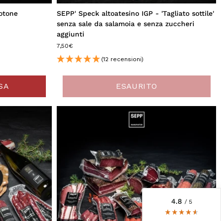
otone
SEPP' Speck altoatesino IGP - 'Tagliato sottile'
senza sale da salamoia e senza zuccheri
aggiunti
7,50€
(12 recensioni)
SA
ESAURITO
6.243
recensioni
4,8
valutazione
6.243
recensioni
recensioni-io
4.8
/ 5
Jörg
Cliente verificato