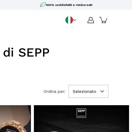
100% soddisfatti o rimborsati
IT
Lingua
e di SEPP
Ordina per:
Selezionato