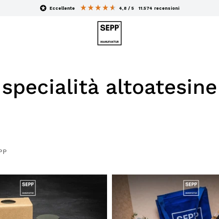
eccellente
4,8 / 5
11.574
recensioni
 specialità altoatesin
EPP