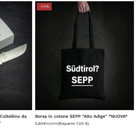
-54%
 Coltellino da
Borsa in cotone SEPP "Alto Adige" *NUOVA*
*
5,90€
12,90€
(Risparmi 7,00 €)