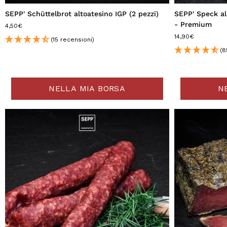
SEPP' Schüttelbrot altoatesino IGP (2 pezzi)
SEPP' Speck all
- Premium
4,50€
14,90€
(15 recensioni)
(8
NELLA MIA BORSA
N