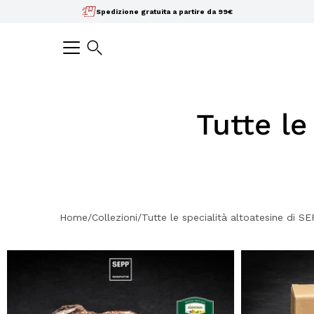
Salta
Spedizione gratuita a partire da 99€
il
contenuto
Ricerca
Tutte le
Home/Collezioni/Tutte
le specialità altoatesine di S