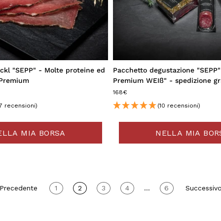
ckl "SEPP" - Molte proteine ed
Pacchetto degustazione "SEPP" 
 Premium
Premium WEIß" - spedizione gr
168€
7 recensioni)
(10 recensioni)
ELLA MIA BORSA
NELLA MIA BOR
 Precedente
1
2
3
4
...
6
Successivo