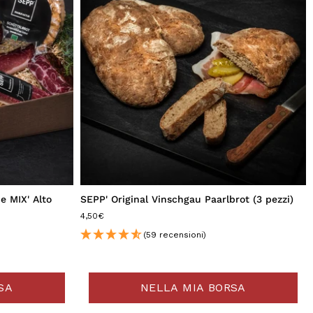
e MIX' Alto
SEPP' Original Vinschgau Paarlbrot (3 pezzi)
4,50€
(59 recensioni)
SA
NELLA MIA BORSA