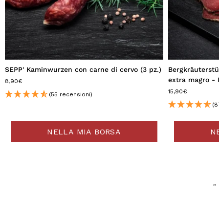
SEPP' Kaminwurzen con carne di cervo (3 pz.)
Bergkräuterstü
extra magro -
8,90€
15,90€
(55 recensioni)
(8
NELLA MIA BORSA
N
"