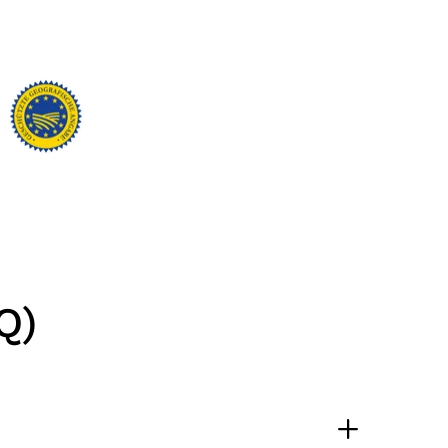
Ulrich Karl
Cliente verificato
Qualità di prima scelta, conveniente e
veloce. Ci tornerò volentieri. Grazie!
7.8.2026
Stefan
Cliente verificato
Prodotti eccellenti. Consegna eccellente.
Sempre così👍
7.8.2026
Q)
Silvia
Cliente verificato
È tutto buonissimo, sembra delizioso e lo
ordinerò sicuramente ancora. 👍🤤🤤❤️
7.8.2026