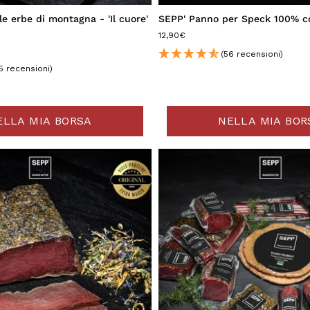
e erbe di montagna - 'Il cuore'
SEPP' Panno per Speck 100% c
12,90€
(56 recensioni)
5 recensioni)
ELLA MIA BORSA
NELLA MIA BOR