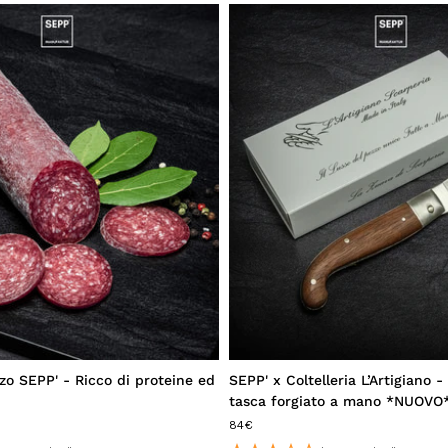
o SEPP' - Ricco di proteine ed
SEPP' x Coltelleria L’Artigiano -
tasca forgiato a mano *NUOVO
84€