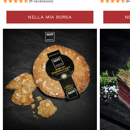
(11 recensioni)
(4
NELLA MIA BORSA
N