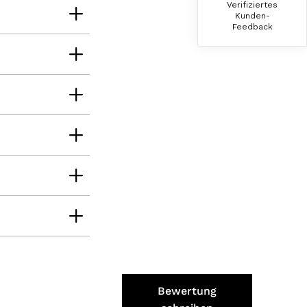
Verifiziertes
War alles lecker, der Brettlspeck war aber
Kunden-
der Favorit, etwas Fett muss sein
Feedback
8.8.2026
Helmut
Verifizierter Kunde
Sehr gute Originalqualität
8.8.2026
Josef
Verifizierter Kunde
Seit ich SEPP-Manufaktur kenne, bestelle ich
nur noch da. Große Auswahl, für jeden ist
was dabei. Für mich passt die Preis-Leistung
ebenso. Ich bleib dabei.
8.8.2026
Bewertung