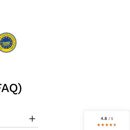
6.247
Bewertungen
FAQ)
4,8
rating
6.247
bewertungen
reviews-io
4.8
/ 5
Werner
Verifizierter Kunde