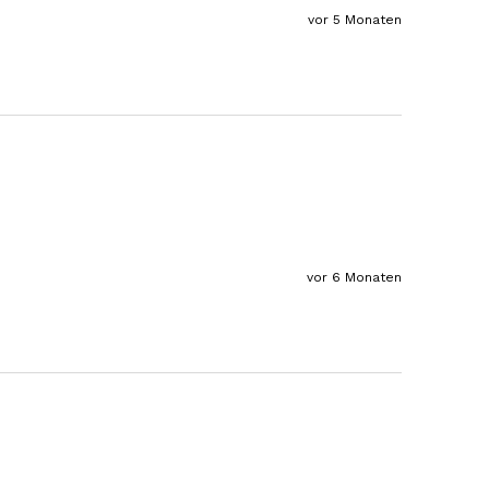
Der Schinken ist unser Favorit. Einfach
vor 5 Monaten
köstlich und ruckzuck aufgegessen!!!!!!!
Deshalb haben wir einen Vorrat angelegt.
7.8.2026
Ulrich Karl
Verifizierter Kunde
1 A Qualität, preiswert und schnell. Gern
wieder. Danke!
7.8.2026
vor 6 Monaten
Stefan
Verifizierter Kunde
Top Ware. Top Lieferung. Immer wieder👍
7.8.2026
Silvia
Verifizierter Kunde