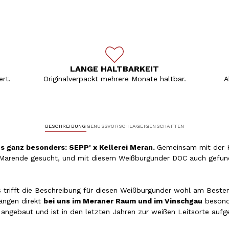
LANGE HALTBARKEIT
rt.
Originalverpackt mehrere Monate haltbar.
A
BESCHREIBUNG
GENUSSVORSCHLAG
EIGENSCHAFTEN
ns ganz besonders: SEPP' x Kellerei Meran.
Gemeinsam mit der K
r Marende gesucht, und mit diesem Weißburgunder DOC auch gefund
es trifft die Beschreibung für diesen Weißburgunder wohl am Beste
ängen direkt
bei uns im Meraner Raum und im Vinschgau
besonde
ol angebaut und ist in den letzten Jahren zur weißen Leitsorte auf