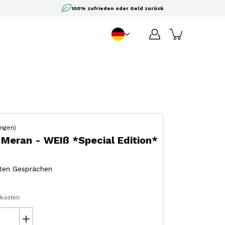
100% zufrieden oder Geld zurück
DE
Sprache
ungen)
i Meran - WEIß *Special Edition*
ten Gesprächen
dkosten