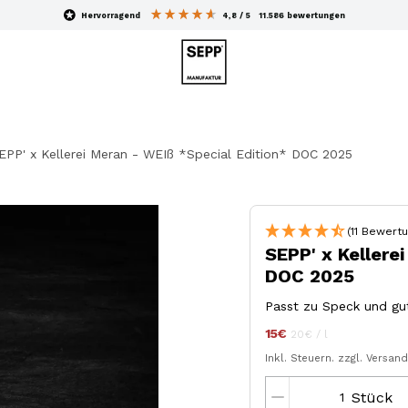
hervorragend
4,8
/ 5
11.586
bewertungen
EPP' x Kellerei Meran - WEIß *Special Edition* DOC 2025
(11 Bewert
SEPP' x Kellere
DOC 2025
Passt zu Speck und gu
15€
Stückpreis
pro
jeder
20€
/
l
Inkl. Steuern.
zzgl. Versan
Stück