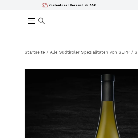
Inhalte
Kostenloser Versand ab 99€
überspringen
Suchen
Startseite
/
Alle Südtiroler Spezialitäten von SEPP
/
S
Bild-
Lightbox
öffnen