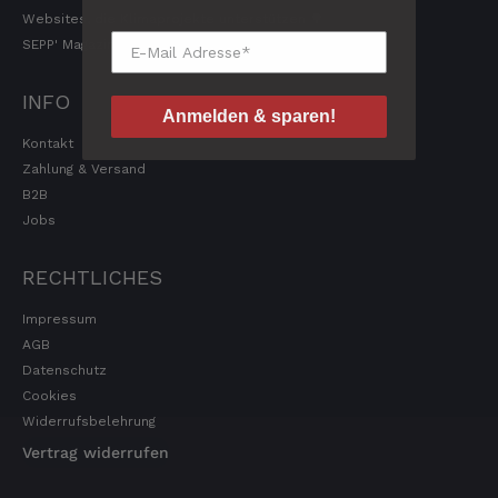
Websites, die Klimaprojekte unterstützen 🌳
SEPP' Magazin
Kerstin
Verifizierter Kunde
Die Produkte finde ich immer wieder sehr
INFO
gut, Bestelle sie wieder 😋
Anmelden & sparen!
7.8.2026
Kontakt
Zahlung & Versand
B2B
Anonym
Jobs
Verifizierter Kunde
Der Schinken ist unser Favorit. Einfach
RECHTLICHES
köstlich und ruckzuck aufgegessen!!!!!!!
Deshalb haben wir einen Vorrat angelegt.
Impressum
7.8.2026
AGB
Datenschutz
Cookies
Ulrich Karl
Verifizierter Kunde
Widerrufsbelehrung
1 A Qualität, preiswert und schnell. Gern
Vertrag widerrufen
wieder. Danke!
7.8.2026