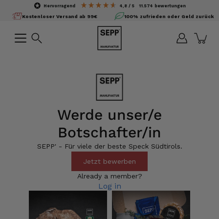
Inhalte
hervorragend
4,8
/ 5
11.574
bewertungen
überspringen
Kostenloser Versand ab 99€
100% zufrieden oder Geld zurück
Suchen
Werde unser/e
Botschafter/in
SEPP' - Für viele der beste Speck Südtirols.
Jetzt bewerben
Already a member?
Log in