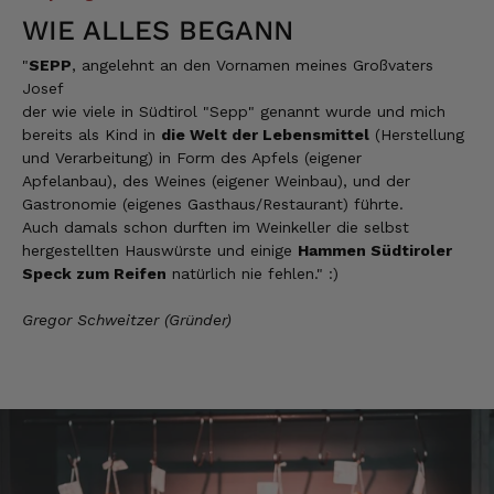
WIE ALLES BEGANN
"
SEPP
, angelehnt an den Vornamen meines Großvaters
Josef
Josef
Verifizierter Kunde
der wie viele in Südtirol "Sepp" genannt wurde und mich
Lieferung funktioniert gut. Geschmack und
bereits als Kind in
die Welt der Lebensmittel
(Herstellung
Qualität sehr gut. Ich habe schon vieles
probiert und auch wieder bestellt.
und Verarbeitung) in Form des Apfels (eigener
Apfelanbau), des Weines (eigener Weinbau), und der
5.8.2026
Gastronomie (eigenes Gasthaus/Restaurant) führte.
Auch damals schon durften im Weinkeller die selbst
hergestellten Hauswürste und einige
Hammen Südtiroler
Norbert
Speck zum Reifen
natürlich nie fehlen." :)
Verifizierter Kunde
Qualität hervorragend, leider ist der Versand
Gregor Schweitzer (Gründer)
nach Deutschland mit GLS unterirdisch. Bitte
auf DHL umstellen, auch wenn die
Versandkosten dadurch höher sein sollten.
5.8.2026
Manfred
Verifizierter Kunde