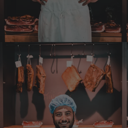
die Haustüre abgestellt zu bekommen. Bei
eventueller Wiederbestellung werde ich Sie
ersuchen , die Post in Anspruch zu nehmen.
Da wäre ich auch bereit die Transportkosten
zu tragen. Mit freundlichen Grüßen Jörg
4.8.2026
Markus
Verifizierter Kunde
Hervorragende Qualität mit Geschmack
4.8.2026
Dorothea
Verifizierter Kunde
Erstklassige Ware Hervorragende Qualität
Sehr gutes Preis Leistungsverhältnis
4.8.2026