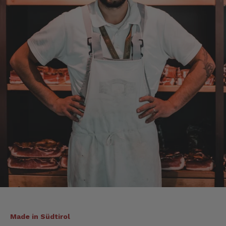
Axel
Verifizierter Kunde
Sehr gute Ware , schnelle Zusendung. Ich bin
sehr zufrieden. Gern wieder!
4.8.2026
Sebastian
Verifizierter Kunde
... schnelle Lieferung, super Service und die
Ware( Probierpaket und Speck "Herzstück")
sieht hervorragend aus und schmeckt auch
dementsprechend...
4.8.2026
Mathias
Verifizierter Kunde
Die Verpackung hatte beim Transport sehr
Made in Südtirol
beschädigt. Aber sonst war alles super!!!