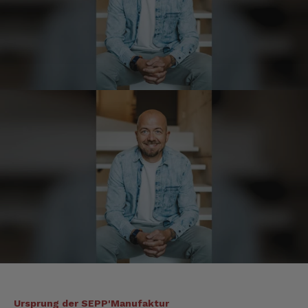
Hans-Jürgen
Verifizierter Kunde
alles super geschmeckt
6.8.2026
Frank
Verifizierter Kunde
Was ich bisher gegessen habe, war sehr
lecker!
6.8.2026
Heinrich
Verifizierter Kunde
der Schinken war fest und kernig
ausgewogener Geschmack- ich habe schon
wieder nachbestellt.
Ursprung der SEPP'Manufaktur
5.8.2026