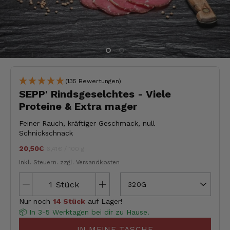
(135 Bewertungen)
SEPP' Rindsgeselchtes - Viele
Proteine & Extra mager
Feiner Rauch, kräftiger Geschmack, null
Schnickschnack
20,50€
Stückpreis
pro
jeder
6,41€
/
100 g
Inkl. Steuern.
zzgl. Versandkosten
Stück
320G
Nur noch
14 Stück
auf Lager!
📦 In 3-5 Werktagen bei dir zu Hause.
IN MEINE TASCHE