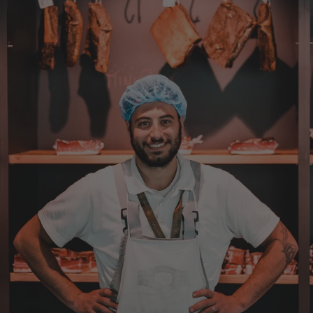
Eine super Qualität, klasse im Geschmack,
werde wieder bestellen....bin sehr zufrieden
4.8.2026
Sven
Verifizierter Kunde
Die Qualität ist super und der Geschmack ist
wie in den Dolomieten.
4.8.2026
Hans Joerg
Verifizierter Kunde
Über die Produkte brauchen wir nicht zu
diskutieren, soweit schon probiert alles
Spitze. Der einzige Wermutstropfen ist die
Zustellung durch GLS. Dieses
Transportunternehmen ist das
unzuverlässigste das es gibt. Die liefern
Pakete die an Privatadressen gesandt
werden meistens zu Abholstationen. Es hat
mir Mühe gekostet das Paket wenigstens an