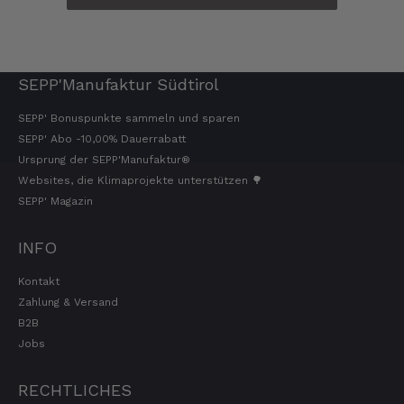
erfolgt schnell und zuverlässig. 👍
6.8.2026
SEPP'Manufaktur Südtirol
Hans-Jürgen
Verifizierter Kunde
SEPP' Bonuspunkte sammeln und sparen
alles super geschmeckt
SEPP' Abo -10,00% Dauerrabatt
6.8.2026
Ursprung der SEPP'Manufaktur®
Websites, die Klimaprojekte unterstützen 🌳
SEPP' Magazin
Frank
Verifizierter Kunde
INFO
Was ich bisher gegessen habe, war sehr
lecker!
Kontakt
6.8.2026
Zahlung & Versand
B2B
Jobs
Heinrich
Verifizierter Kunde
RECHTLICHES
der Schinken war fest und kernig