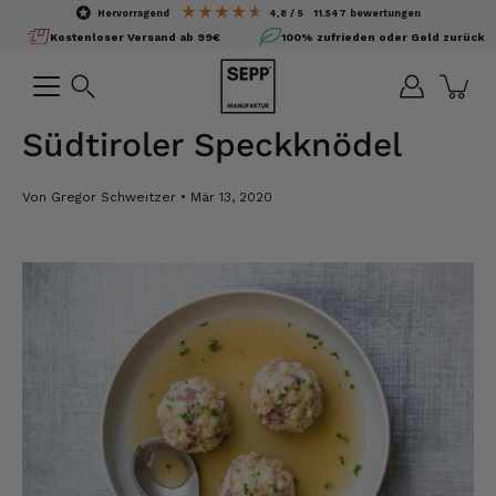
Inhalte
hervorragend
4,8
/ 5
11.547
bewertungen
überspringen
Kostenloser Versand ab 99€
100% zufrieden oder Geld zurück
Suchen
Südtiroler Speckknödel
Von Gregor Schweitzer
Mär 13, 2020