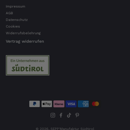
ausgewogener Geschmack- ich habe schon
wieder nachbestellt.
Impressum
5.8.2026
AGB
Datenschutz
Cookies
Widerrufsbelehrung
Josef
Verifizierter Kunde
Vertrag widerrufen
Lieferung funktioniert gut. Geschmack und
Qualität sehr gut. Ich habe schon vieles
probiert und auch wieder bestellt.
5.8.2026
Norbert
Verifizierter Kunde
Qualität hervorragend, leider ist der Versand
nach Deutschland mit GLS unterirdisch. Bitte
auf DHL umstellen, auch wenn die
Versandkosten dadurch höher sein sollten.
5.8.2026
© 2026,
SEPP'Manufaktur Südtirol