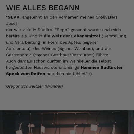
Kerstin
WIE ALLES BEGANN
Verifizierter Kunde
Die Produkte finde ich immer wieder sehr
"
SEPP
, angelehnt an den Vornamen meines Großvaters
gut, Bestelle sie wieder 😋
Josef
7.8.2026
der wie viele in Südtirol "Sepp" genannt wurde und mich
bereits als Kind in
die Welt der Lebensmittel
(Herstellung
und Verarbeitung) in Form des Apfels (eigener
Apfelanbau), des Weines (eigener Weinbau), und der
Anonym
Gastronomie (eigenes Gasthaus/Restaurant) führte.
Verifizierter Kunde
Auch damals schon durften im Weinkeller die selbst
Der Schinken ist unser Favorit. Einfach
köstlich und ruckzuck aufgegessen!!!!!!!
hergestellten Hauswürste und einige
Hammen Südtiroler
Deshalb haben wir einen Vorrat angelegt.
Speck zum Reifen
natürlich nie fehlen." :)
7.8.2026
Gregor Schweitzer (Gründer)
Ulrich Karl
Verifizierter Kunde
1 A Qualität, preiswert und schnell. Gern
wieder. Danke!
7.8.2026