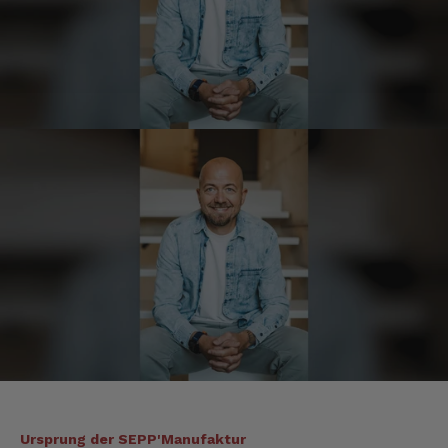
Josef
Verifizierter Kunde
Seit ich SEPP-Manufaktur kenne, bestelle ich
nur noch da. Große Auswahl, für jeden ist
was dabei. Für mich passt die Preis-Leistung
ebenso. Ich bleib dabei.
8.8.2026
Tatsiana
Verifizierter Kunde
Schnelle Lieferung.Sehr zufrieden.Danke.
8.8.2026
Jörg
Verifizierter Kunde
Lecker Probierpaket, schnelle Lieferung. Top
8.8.2026
Ursprung der SEPP'Manufaktur