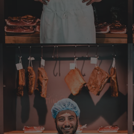
Wolfgang
Verifizierter Kunde
Qualität, Geschmack die Lieferung und die
Verpackung, alles super. Bei kleinen
Problemen wurde sofort geholfen. Hier kann
man ohne bedenken bestellen.
7.8.2026
Steffi
Verifizierter Kunde
Sehr gute Produkte und auch eine schnelle
Lieferung. Produkte auch lange haltbar.
7.8.2026
Bernhard
Verifizierter Kunde
Die Ware wurde sehr schnell geliefert und ich
habe sie dann auch gleich probiert und es ist
natürlich ein wunderbarer Geschmack aus