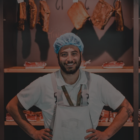
Stefan
Verifizierter Kunde
Top Ware. Top Lieferung. Immer wieder👍
7.8.2026
Silvia
Verifizierter Kunde
Schmeckt alles sehe lecker würde und werde
immer wieder bestellen. 👍🤤🤤❤️
7.8.2026
Ellen
Verifizierter Kunde
Eurer Speck 🥓 ist einfach zum reinknien. Der
Geschmack… wie auf Wolke sieben.
7.8.2026