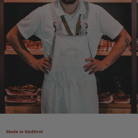
Tirol und ich bin froh, dass sie so eine gute
Qualität liefert
7.8.2026
Christa
Verifizierter Kunde
Der Schinken schmeckt sehr gut durch die
Bergkräuter. Ich würde mir wünschen
einzelne Teile zu bestellen. Meistens sind es
Pakete. Bin Rentnerin und brauche nicht so
viel.
7.8.2026
Alle Bewertungen Lesen
Made in Südtirol