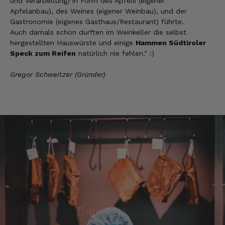
und Verarbeitung) in Form des Apfels (eigener
Ellen
Apfelanbau), des Weines (eigener Weinbau), und der
Verifizierter Kunde
Gastronomie (eigenes Gasthaus/Restaurant) führte.
Eurer Speck 🥓 ist einfach zum reinknien. Der
Auch damals schon durften im Weinkeller die selbst
Geschmack… wie auf Wolke sieben.
hergestellten Hauswürste und einige
Hammen Südtiroler
7.8.2026
Speck zum Reifen
natürlich nie fehlen." :)
Gregor Schweitzer (Gründer)
Wolfgang
Verifizierter Kunde
Qualität, Geschmack die Lieferung und die
Verpackung, alles super. Bei kleinen
Problemen wurde sofort geholfen. Hier kann
man ohne bedenken bestellen.
7.8.2026
Steffi
Verifizierter Kunde
Sehr gute Produkte und auch eine schnelle
Lieferung. Produkte auch lange haltbar.
7.8.2026