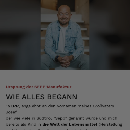
Ulrich Karl
Verifizierter Kunde
1 A Qualität, preiswert und schnell. Gern
wieder. Danke!
7.8.2026
Stefan
Verifizierter Kunde
Top Ware. Top Lieferung. Immer wieder👍
7.8.2026
Ursprung der SEPP'Manufaktur
Silvia
Verifizierter Kunde
WIE ALLES BEGANN
Schmeckt alles sehe lecker würde und werde
immer wieder bestellen. 👍🤤🤤❤️
"
SEPP
, angelehnt an den Vornamen meines Großvaters
Josef
7.8.2026
der wie viele in Südtirol "Sepp" genannt wurde und mich
bereits als Kind in
die Welt der Lebensmittel
(Herstellung