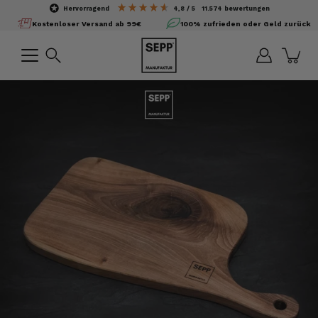
Inhalte
hervorragend
4,8
/ 5
11.574
bewertungen
überspringen
Kostenloser Versand ab 99€
100% zufrieden oder Geld zurück
Suchen
Bild-
Lightbox
öffnen