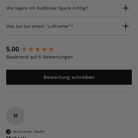
Wie lagere ich Südtiroler Speck richtig?
Was tun bei einem "Luftzieher"?
New content loaded
5.00
Basierend auf 6 Bewertungen
Bewertung schreiben
M
Verifizierter Käufer