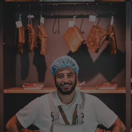
Ulrich
Verifizierter Kunde
Tolles Angebot, Qualität und Geschmack -
Note 1
7.8.2026
Elfi
Verifizierter Kunde
Man gibt sich sehr viel Mühe mit meine
Wünsche zu erfüllen !! Vielen Dank dafür!!
7.8.2026
Anonym
Verifizierter Kunde
Bisher alles lecker und gut.
7.8.2026
Alle Bewertungen Lesen