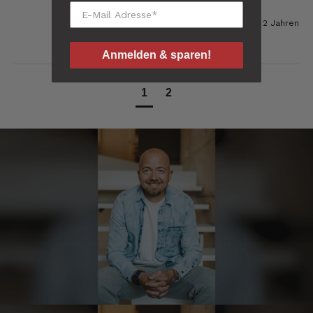
Jörg
vor 2 Jahren
Verifizierter Kunde
Lecker Probierpaket, schnelle Lieferung. Top
Anmelden & sparen!
8.8.2026
1
2
Kerstin
Verifizierter Kunde
Die Produkte finde ich immer wieder sehr
gut, Bestelle sie wieder 😋
7.8.2026
Anonym
Verifizierter Kunde
Der Schinken ist unser Favorit. Einfach
köstlich und ruckzuck aufgegessen!!!!!!!
Deshalb haben wir einen Vorrat angelegt.
7.8.2026