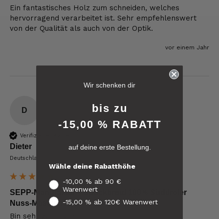
Ein fantastisches Holz zum schneiden, welches 
hervorragend verarbeitet ist. Sehr empfehlenswert 
von der Qualität als auch von der Optik.
vor einem Jahr
6.243
Bewertungen
Wir schenken dir
4,8
rating
6.243
bewertungen
bis zu
D
-15,00 % RABATT
reviews-io
Verifizierter Käufer
Dieter
auf deine erste Bestellung.
4.8
/ 5
Deutschland
Tatsiana
Wähle deine Rabatthöhe
Verifizierter Kunde
Verifiziertes
Schnelle Lieferung.Sehr zufrieden.Danke.
-10,00 % ab 90 €
Kunden-
Warenwert
Feedback
SEPP-Manufaktur® Speckbrettl 100% Südtiroler
8.8.2026
-15,00 % ab 120€ Warenwert
Nuss-Massivholz
Bin sehr zufrieden 