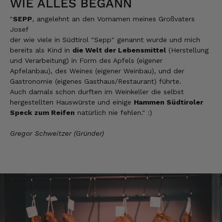
WIE ALLES BEGANN
Silvia
Verifizierter Kunde
"
SEPP
, angelehnt an den Vornamen meines Großvaters
Schmeckt alles sehe lecker würde und werde
Josef
immer wieder bestellen. 👍🤤🤤❤️
der wie viele in Südtirol "Sepp" genannt wurde und mich
7.8.2026
bereits als Kind in
die Welt der Lebensmittel
(Herstellung
und Verarbeitung) in Form des Apfels (eigener
Apfelanbau), des Weines (eigener Weinbau), und der
Ellen
Gastronomie (eigenes Gasthaus/Restaurant) führte.
Verifizierter Kunde
Auch damals schon durften im Weinkeller die selbst
Eurer Speck 🥓 ist einfach zum reinknien. Der
hergestellten Hauswürste und einige
Hammen Südtiroler
Geschmack… wie auf Wolke sieben.
Speck zum Reifen
natürlich nie fehlen." :)
7.8.2026
Gregor Schweitzer (Gründer)
Wolfgang
Verifizierter Kunde
Qualität, Geschmack die Lieferung und die
Verpackung, alles super. Bei kleinen
Problemen wurde sofort geholfen. Hier kann
man ohne bedenken bestellen.
7.8.2026