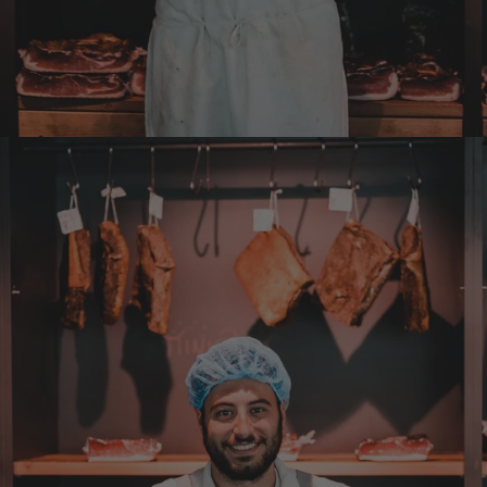
Bergkräuter. Ich würde mir wünschen
einzelne Teile zu bestellen. Meistens sind es
Pakete. Bin Rentnerin und brauche nicht so
viel.
7.8.2026
Ulrich
Verifizierter Kunde
Tolles Angebot, Qualität und Geschmack -
Note 1
7.8.2026
Elfi
Verifizierter Kunde
Man gibt sich sehr viel Mühe mit meine
Wünsche zu erfüllen !! Vielen Dank dafür!!
7.8.2026