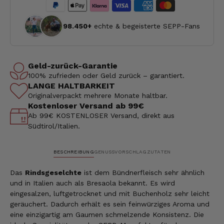
98.450+
echte & begeisterte SEPP-Fans
Geld-zurück-Garantie
100% zufrieden oder Geld zurück – garantiert.
LANGE HALTBARKEIT
Originalverpackt mehrere Monate haltbar.
Kostenloser Versand ab 99€
Ab 99€ KOSTENLOSER Versand, direkt aus
Südtirol/Italien.
BESCHREIBUNG
GENUSSVORSCHLAG
ZUTATEN
Das
Rindsgeselchte
ist dem Bündnerfleisch sehr ähnlich
und in Italien auch als Bresaola bekannt. Es wird
eingesalzen, luftgetrocknet und mit Buchenholz sehr leicht
geräuchert. Dadurch erhält es sein feinwürziges Aroma und
eine einzigartig am Gaumen schmelzende Konsistenz. Die