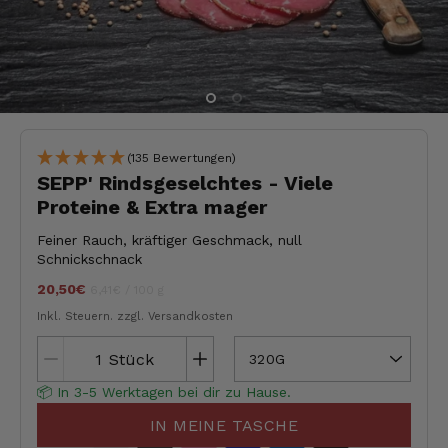
(135 Bewertungen)
SEPP' Rindsgeselchtes - Viele
Proteine & Extra mager
Feiner Rauch, kräftiger Geschmack, null
Schnickschnack
20,50€
Stückpreis
pro
jeder
6,41€
/
100 g
Inkl. Steuern.
zzgl. Versandkosten
Stück
320G
📦 In 3-5 Werktagen bei dir zu Hause.
IN MEINE TASCHE