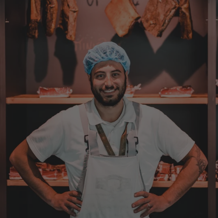
Steffi
Verifizierter Kunde
Sehr gute Produkte und auch eine schnelle
Lieferung. Produkte auch lange haltbar.
7.8.2026
Bernhard
Verifizierter Kunde
Die Ware wurde sehr schnell geliefert und ich
habe sie dann auch gleich probiert und es ist
natürlich ein wunderbarer Geschmack aus
Tirol und ich bin froh, dass sie so eine gute
Qualität liefert
7.8.2026
Christa
Verifizierter Kunde
Der Schinken schmeckt sehr gut durch die