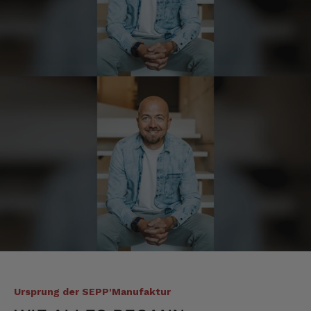
Anonym
Verifizierter Kunde
Der Schinken ist unser Favorit. Einfach
köstlich und ruckzuck aufgegessen!!!!!!!
Deshalb haben wir einen Vorrat angelegt.
7.8.2026
Ulrich Karl
Verifizierter Kunde
1 A Qualität, preiswert und schnell. Gern
wieder. Danke!
7.8.2026
Stefan
Verifizierter Kunde
Top Ware. Top Lieferung. Immer wieder👍
7.8.2026
Ursprung der SEPP'Manufaktur