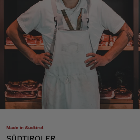
Anonym
Verifizierter Kunde
Bisher alles lecker und gut.
7.8.2026
Roland
Verifizierter Kunde
Hallo Ich konnte erst heute mein Paket
abholen , bin sehr überrascht kann Euch nur
weiter empfehlen Lg Roland Rihaczek
6.8.2026
Alle Bewertungen Lesen
Made in Südtirol
SÜDTIROLER