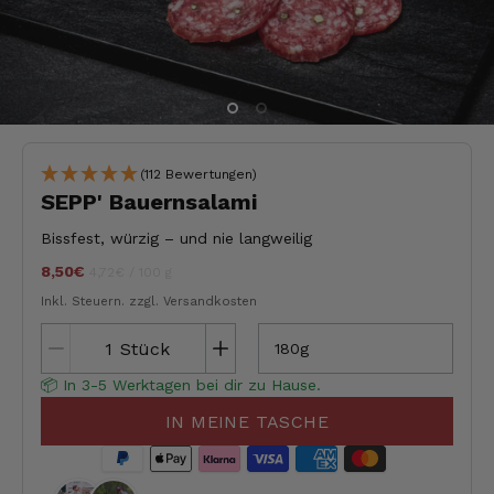
(112 Bewertungen)
SEPP' Bauernsalami
Bissfest, würzig – und nie langweilig
8,50€
Stückpreis
pro
jeder
4,72€
/
100 g
Inkl. Steuern.
zzgl. Versandkosten
Stück
180g
📦 In 3-5 Werktagen bei dir zu Hause.
IN MEINE TASCHE