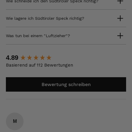
Wie schneide ich den Südtiroler Speck richtig?
Wie lagere ich Südtiroler Speck richtig?
Was tun bei einem "Luftzieher"?
New content loaded
4.89
Basierend auf 112 Bewertungen
Bewertung schreiben
M