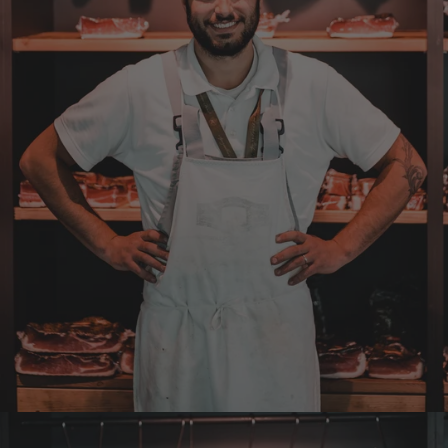
Sven
Verifizierter Kunde
Die Qualität ist super und der Geschmack ist
wie in den Dolomieten.
4.8.2026
Hans Joerg
Verifizierter Kunde
Über die Produkte brauchen wir nicht zu
diskutieren, soweit schon probiert alles
Spitze. Der einzige Wermutstropfen ist die
Zustellung durch GLS. Dieses
Transportunternehmen ist das
unzuverlässigste das es gibt. Die liefern
Pakete die an Privatadressen gesandt
werden meistens zu Abholstationen. Es hat
mir Mühe gekostet das Paket wenigstens an
die Haustüre abgestellt zu bekommen. Bei
eventueller Wiederbestellung werde ich Sie
ersuchen , die Post in Anspruch zu nehmen.
Da wäre ich auch bereit die Transportkosten
zu tragen. Mit freundlichen Grüßen Jörg