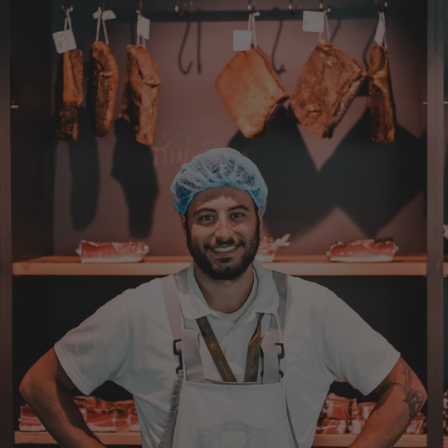
4.8.2026
Markus
Verifizierter Kunde
Hervorragende Qualität mit Geschmack
4.8.2026
Dorothea
Verifizierter Kunde
Erstklassige Ware Hervorragende Qualität
Sehr gutes Preis Leistungsverhältnis
4.8.2026
Axel
Verifizierter Kunde
Sehr gute Ware , schnelle Zusendung. Ich bin