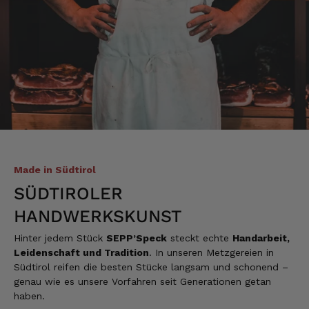
sehr zufrieden. Gern wieder!
4.8.2026
Sebastian
Verifizierter Kunde
... schnelle Lieferung, super Service und die
Ware( Probierpaket und Speck "Herzstück")
sieht hervorragend aus und schmeckt auch
dementsprechend...
4.8.2026
Made in Südtirol
SÜDTIROLER
Mathias
HANDWERKSKUNST
Verifizierter Kunde
Die Verpackung hatte beim Transport sehr
Hinter jedem Stück
SEPP’Speck
steckt echte
Handarbeit,
beschädigt. Aber sonst war alles super!!!
Gruß Mathias Gotthold
Leidenschaft und Tradition
. In unseren Metzgereien in
Südtirol reifen die besten Stücke langsam und schonend –
3.8.2026
genau wie es unsere Vorfahren seit Generationen getan
haben.