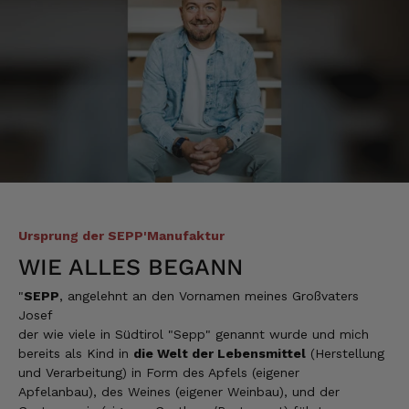
alles super geschmeckt
6.8.2026
Frank
Verifizierter Kunde
Was ich bisher gegessen habe, war sehr
lecker!
6.8.2026
Ursprung der SEPP'Manufaktur
Heinrich
Verifizierter Kunde
WIE ALLES BEGANN
der Schinken war fest und kernig
ausgewogener Geschmack- ich habe schon
"
SEPP
, angelehnt an den Vornamen meines Großvaters
wieder nachbestellt.
Josef
5.8.2026
der wie viele in Südtirol "Sepp" genannt wurde und mich
bereits als Kind in
die Welt der Lebensmittel
(Herstellung
und Verarbeitung) in Form des Apfels (eigener
Josef
Apfelanbau), des Weines (eigener Weinbau), und der
Verifizierter Kunde