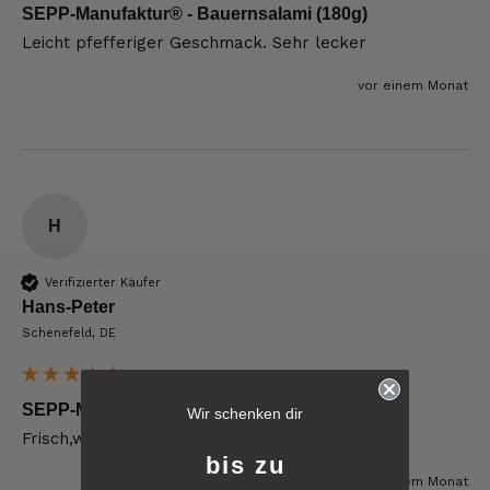
SEPP-Manufaktur® - Bauernsalami (180g)
Leicht pfefferiger Geschmack. Sehr lecker
vor einem Monat
H
Verifizierter Käufer
Hans-Peter
Schenefeld, DE
6.229
Bewertungen
SEPP-Manufaktur® - Bauernsalami (180g)
Wir schenken dir
Frisch,würzig sehr schmackhaft
4,8
rating
6.229
bewertungen
bis zu
vor einem Monat